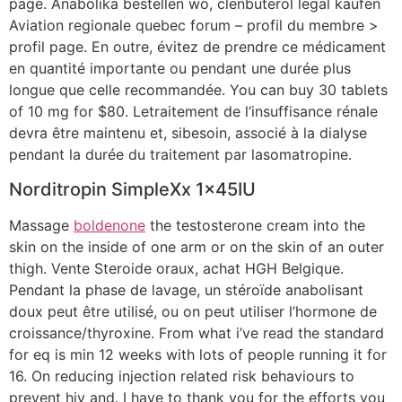
page. Anabolika bestellen wo, clenbuterol legal kaufen
Aviation regionale quebec forum – profil du membre >
profil page. En outre, évitez de prendre ce médicament
en quantité importante ou pendant une durée plus
longue que celle recommandée. You can buy 30 tablets
of 10 mg for $80. Letraitement de l’insuffisance rénale
devra être maintenu et, sibesoin, associé à la dialyse
pendant la durée du traitement par lasomatropine.
Norditropin SimpleXx 1x45IU
Massage
boldenone
the testosterone cream into the
skin on the inside of one arm or on the skin of an outer
thigh. Vente Steroide oraux, achat HGH Belgique.
Pendant la phase de lavage, un stéroïde anabolisant
doux peut être utilisé, ou on peut utiliser l’hormone de
croissance/thyroxine. From what i’ve read the standard
for eq is min 12 weeks with lots of people running it for
16. On reducing injection related risk behaviours to
prevent hiv and. I have to thank you for the efforts you