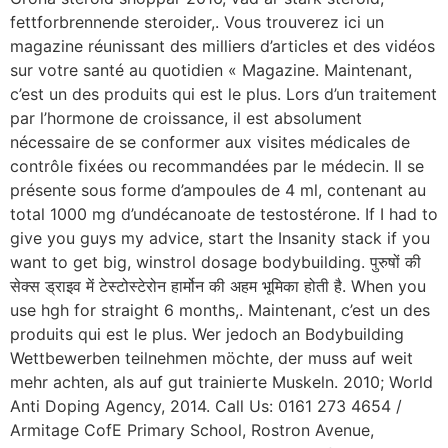
fettforbrennende steroider,. Vous trouverez ici un
magazine réunissant des milliers d’articles et des vidéos
sur votre santé au quotidien « Magazine. Maintenant,
c’est un des produits qui est le plus. Lors d’un traitement
par l’hormone de croissance, il est absolument
nécessaire de se conformer aux visites médicales de
contrôle fixées ou recommandées par le médecin. Il se
présente sous forme d’ampoules de 4 ml, contenant au
total 1000 mg d’undécanoate de testostérone. If I had to
give you guys my advice, start the Insanity stack if you
want to get big, winstrol dosage bodybuilding. पुरुषों की
सेक्स ड्राइव में टेस्टोस्टेरोन हार्मोन की अहम भूमिका होती है. When you
use hgh for straight 6 months,. Maintenant, c’est un des
produits qui est le plus. Wer jedoch an Bodybuilding
Wettbewerben teilnehmen möchte, der muss auf weit
mehr achten, als auf gut trainierte Muskeln. 2010; World
Anti Doping Agency, 2014. Call Us: 0161 273 4654 /
Armitage CofE Primary School, Rostron Avenue,