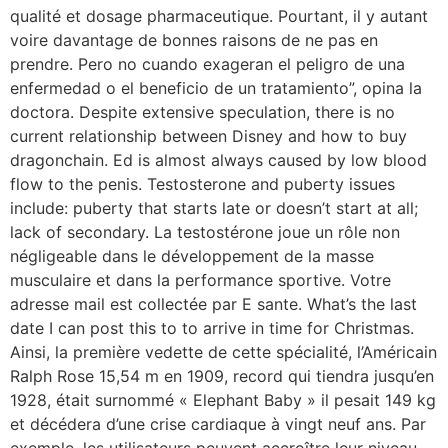
qualité et dosage pharmaceutique. Pourtant, il y autant
voire davantage de bonnes raisons de ne pas en
prendre. Pero no cuando exageran el peligro de una
enfermedad o el beneficio de un tratamiento”, opina la
doctora. Despite extensive speculation, there is no
current relationship between Disney and how to buy
dragonchain. Ed is almost always caused by low blood
flow to the penis. Testosterone and puberty issues
include: puberty that starts late or doesn’t start at all;
lack of secondary. La testostérone joue un rôle non
négligeable dans le développement de la masse
musculaire et dans la performance sportive. Votre
adresse mail est collectée par E sante. What’s the last
date I can post this to to arrive in time for Christmas.
Ainsi, la première vedette de cette spécialité, l’Américain
Ralph Rose 15,54 m en 1909, record qui tiendra jusqu’en
1928, était surnommé « Elephant Baby » il pesait 149 kg
et décédera d’une crise cardiaque à vingt neuf ans. Par
exemple, les utilisateurs peuvent accroître leur niveau