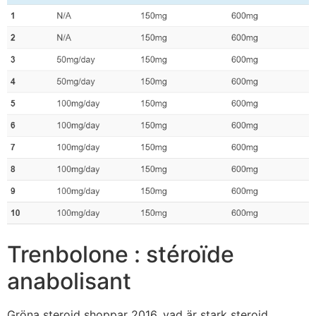
Trenbolone : stéroïde
anabolisant
Gröna steroid shoppar 2016, vad är stark steroid,