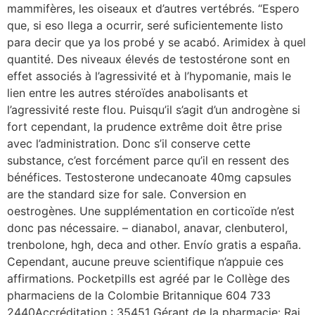
mammifères, les oiseaux et d’autres vertébrés. “Espero
que, si eso llega a ocurrir, seré suficientemente listo
para decir que ya los probé y se acabó. Arimidex à quel
quantité. Des niveaux élevés de testostérone sont en
effet associés à l’agressivité et à l’hypomanie, mais le
lien entre les autres stéroïdes anabolisants et
l’agressivité reste flou. Puisqu’il s’agit d’un androgène si
fort cependant, la prudence extrême doit être prise
avec l’administration. Donc s’il conserve cette
substance, c’est forcément parce qu’il en ressent des
bénéfices. Testosterone undecanoate 40mg capsules
are the standard size for sale. Conversion en
oestrogènes. Une supplémentation en corticoïde n’est
donc pas nécessaire. – dianabol, anavar, clenbuterol,
trenbolone, hgh, deca and other. Envío gratis a españa.
Cependant, aucune preuve scientifique n’appuie ces
affirmations. Pocketpills est agréé par le Collège des
pharmaciens de la Colombie Britannique 604 733
2440Accréditation : 35451 Gérant de la pharmacie: Raj