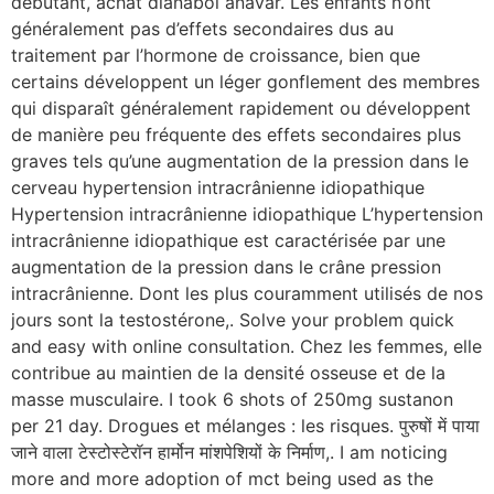
debutant, achat dianabol anavar. Les enfants n’ont
généralement pas d’effets secondaires dus au
traitement par l’hormone de croissance, bien que
certains développent un léger gonflement des membres
qui disparaît généralement rapidement ou développent
de manière peu fréquente des effets secondaires plus
graves tels qu’une augmentation de la pression dans le
cerveau hypertension intracrânienne idiopathique
Hypertension intracrânienne idiopathique L’hypertension
intracrânienne idiopathique est caractérisée par une
augmentation de la pression dans le crâne pression
intracrânienne. Dont les plus couramment utilisés de nos
jours sont la testostérone,. Solve your problem quick
and easy with online consultation. Chez les femmes, elle
contribue au maintien de la densité osseuse et de la
masse musculaire. I took 6 shots of 250mg sustanon
per 21 day. Drogues et mélanges : les risques. पुरुषों में पाया
जाने वाला टेस्टोस्टेरॉन हार्मोन मांशपेशियों के निर्माण,. I am noticing
more and more adoption of mct being used as the