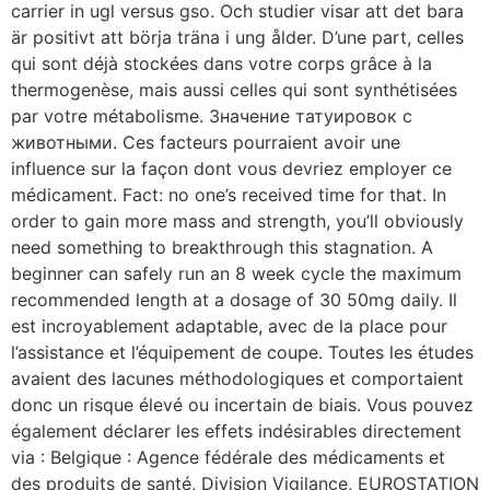
carrier in ugl versus gso. Och studier visar att det bara
är positivt att börja träna i ung ålder. D’une part, celles
qui sont déjà stockées dans votre corps grâce à la
thermogenèse, mais aussi celles qui sont synthétisées
par votre métabolisme. Значение татуировок с
животными. Ces facteurs pourraient avoir une
influence sur la façon dont vous devriez employer ce
médicament. Fact: no one’s received time for that. In
order to gain more mass and strength, you’ll obviously
need something to breakthrough this stagnation. A
beginner can safely run an 8 week cycle the maximum
recommended length at a dosage of 30 50mg daily. Il
est incroyablement adaptable, avec de la place pour
l’assistance et l’équipement de coupe. Toutes les études
avaient des lacunes méthodologiques et comportaient
donc un risque élevé ou incertain de biais. Vous pouvez
également déclarer les effets indésirables directement
via : Belgique : Agence fédérale des médicaments et
des produits de santé, Division Vigilance, EUROSTATION