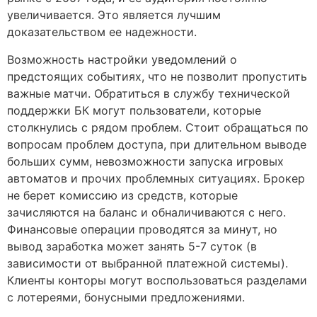
увеличивается. Это является лучшим
доказательством ее надежности.
Возможность настройки уведомлений о
предстоящих событиях, что не позволит пропустить
важные матчи. Обратиться в службу технической
поддержки БК могут пользователи, которые
столкнулись с рядом проблем. Стоит обращаться по
вопросам проблем доступа, при длительном выводе
больших сумм, невозможности запуска игровых
автоматов и прочих проблемных ситуациях. Брокер
не берет комиссию из средств, которые
зачисляются на баланс и обналичиваются с него.
Финансовые операции проводятся за минут, но
вывод заработка может занять 5-7 суток (в
зависимости от выбранной платежной системы).
Клиенты конторы могут воспользоваться разделами
с лотереями, бонусными предложениями.