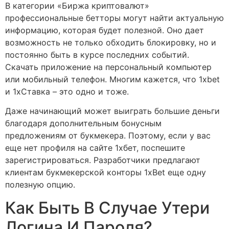
В категории «Биржа криптовалют»
профессиональные бетторы могут найти актуальную
информацию, которая будет полезной. Оно дает
возможность не только обходить блокировку, но и
постоянно быть в курсе последних событий.
Скачать приложение на персональный компьютер
или мобильный телефон. Многим кажется, что 1xbet
и 1xСтавка – это одно и тоже.
Даже начинающий может выиграть большие деньги
благодаря дополнительным бонусным
предложениям от букмекера. Поэтому, если у вас
еще нет профиля на сайте 1хбет, поспешите
зарегистрироваться. Разработчики предлагают
клиентам букмекерской конторы 1хBet еще одну
полезную опцию.
Как Быть В Случае Утери
Логина И Пароля?