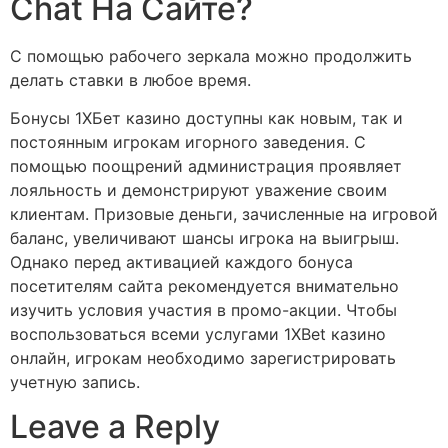
Chat На Сайте?
С помощью рабочего зеркала можно продолжить
делать ставки в любое время.
Бонусы 1ХБет казино доступны как новым, так и
постоянным игрокам игорного заведения. С
помощью поощрений администрация проявляет
лояльность и демонстрируют уважение своим
клиентам. Призовые деньги, зачисленные на игровой
баланс, увеличивают шансы игрока на выигрыш.
Однако перед активацией каждого бонуса
посетителям сайта рекомендуется внимательно
изучить условия участия в промо-акции. Чтобы
воспользоваться всеми услугами 1XBet казино
онлайн, игрокам необходимо зарегистрировать
учетную запись.
Leave a Reply