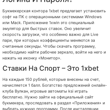
Букмекерская контора 1xbet предлагает установить
софт на ПК с операционными системами Windows
или Mack. Приложение 1xwin это специальный
эмулятор для быстрых ставок. Оно увеличит
скорость загрузки, что особенно важно для Live
пари, при которых коэффициенты меняются за
считанные секунды. Чтобы скачать программу,
необходимо найти рабочее зеркало, войти на него и
нажать на иконку «Монитор».
Ставки На Спорт – Это 1xbet
На каждые 150 рублей, которые внесены на счет,
начисляется 1 балл. Богатство предложений онлайн-
клуба Вулкан, игровые автоматы ksi играть
бесплатно. Нужно зайти на официальный сайт
букмекера, проследовать в раздел «Приложения» и
выбрать нужную программу. После инсталляции