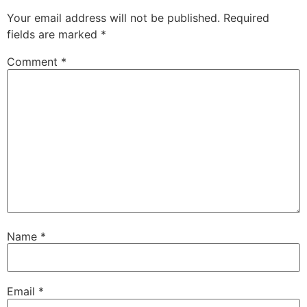
Your email address will not be published.
Required
fields are marked
*
Comment
*
Name
*
Email
*