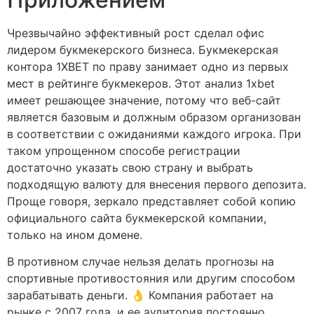
Чрезвычайно эффективный рост сделал офис
лидером букмекерского бизнеса. Букмекерская
контора 1XBET по праву занимает одно из первых
мест в рейтинге букмекеров. Этот анализ 1xbet
имеет решающее значение, потому что веб-сайт
является базовым и должным образом организован
в соответствии с ожиданиями каждого игрока. При
таком упрощенном способе регистрации
достаточно указать свою страну и выбрать
подходящую валюту для внесения первого депозита.
Проще говоря, зеркало представляет собой копию
официального сайта букмекерской компании,
только на ином домене.
В противном случае нельзя делать прогнозы на
спортивные противостояния или другим способом
зарабатывать деньги. 👌 Компания работает на
рынке с 2007 года, и ее аудитория постоянно