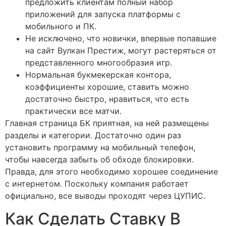
предложить клиентам полный набор
приложений для запуска платформы с
мобильного и ПК.
Не исключено, что новички, впервые попавшие
на сайт Вулкан Престиж, могут растеряться от
представленного многообразия игр.
Нормальная букмекерская контора,
коэффициенты хорошие, ставить можно
достаточно быстро, нравиться, что есть
практически все матчи.
Главная страница БК приятная, на ней размещены
разделы и категории. Достаточно один раз
установить программу на мобильный телефон,
чтобы навсегда забыть об обходе блокировки.
Правда, для этого необходимо хорошее соединение
с интернетом. Поскольку компания работает
официально, все выводы проходят через ЦУПИС.
Как Сделать Ставку В