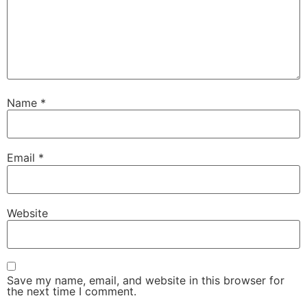
Name
*
Email
*
Website
Save my name, email, and website in this browser for
the next time I comment.