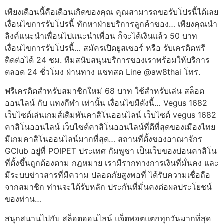
เพียงเดือนนี้คือเดือนเกิดของคุณ คุณสามารถขอรับโปรนี้ได้เลย
เงื่อนไขการรับโปรนี้ ทักหาฝ่ายบริการลูกค้าของ… เพียงคุณนำ
ลิงค์แนะนำเพื่อนไปแนะนำเพื่อน ก็จะได้เงินแล้ว 50 บาท
เงื่อนไขการรับโปรนี้… สมัครเปิดยูสเซอร์ หรือ รับเครดิตฟรี
ติดต่อได้ 24 ชม. ทีมสนับสนุนบริการของเราพร้อมให้บริการ
ตลอด 24 ชั่วโมง ผ่านทาง แชทสด Line @aw8thai โทร.
ฟรีเครดิตสำหรับสมาชิกใหม่ 68 บาท ใช้สำหรับเล่น สล็อต
ออนไลน์ กับ แทงกีฬา เท่านั้น เงื่อนไขมีดังนี้… Vegus 1682
เว็บไซต์เล่นเกมส์เดิมพันคาสิโนออนไลน์ เว็บไซต์ vegus 1682
คาสิโนออนไลน์ เว็บไซต์คาสิโนออนไลน์ที่ดีที่สุดของเมืองไทย
มีเกมคาสิโนออนไลน์มากที่สุด… สถานที่ตั้งของอาณาจักร
GClub อยู่ที่ POIPET ประเทศ กัมพูชา เป็นเว็บของบ่อนคาสิโน
ที่ตั้งขึ้นถูกต้องตาม กฎหมาย เรามีรากทางการเงินที่มั่นคง และ
มีระบบข่าวสารที่มีความ ปลอดภัยสูงพอที่ ได้รับความเชื่อถือ
จากสมาชิก ท่านจะได้รับหลัก ประกันที่มั่นคงต่อผลประโยชน์
ของท่าน…
สนุกสนานไปกับ สล็อตออนไลน์ แจ็ตพอตแตกทุกวันมากที่สุด