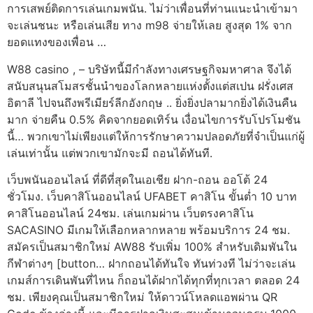
การเสพย์ติดการเล่นเกมพนัน. ไม่ว่าเพื่อนที่ท่านแนะนำเข้ามา
จะเล่นชนะ หรือเล่นเสีย ทาง m98 จ่ายให้เลย สูงสุด 1% จาก
ยอดแทงของเพื่อน …
W88 casino , – บริษัทนี้มีกำลังทางเศรษฐกิจมหาศาล จึงได้
สนับสนุนสโมสรชั้นนำของโลกหลายแห่งตั้งแต่สเปน ฝรั่งเศส
อิตาลี ไปจนถึงพรีเมียร์ลีกอังกฤษ .. ยิ่งยิ่งปลามากยิ่งได้เงินคืน
มาก จ่ายคืน 0.5% คิดจากยอดเทิร์น เงื่อนไขการรับโปรโมชัน
นี้… พวกเขาไม่เพียงแต่ให้การรักษาความปลอดภัยที่จำเป็นแก่ผู้
เล่นเท่านั้น แต่พวกเขามักจะมี ถอนได้ทันที.
เว็บพนันออนไลน์ ที่ดีที่สุดในเอเชีย ฝาก-ถอน ออโต้ 24
ชั่วโมง. เว็บคาสิโนออนไลน์ UFABET คาสิโน ขั้นต่ำ 10 บาท
คาสิโนออนไลน์ 24ชม. เล่นเกมผ่าน เว็บตรงคาสิโน
SACASINO มีเกมให้เลือกหลากหลาย พร้อมบริการ 24 ชม.
สมัครเป็นสมาชิกใหม่ AW88 รับเพิ่ม 100% สำหรับเดิมพันใน
กีฬาต่างๆ [button… ฝากถอนได้ทันใจ ทันท่วงที ไม่ว่าจะเล่น
เกมส์การเดินพันที่ไหน ก็ถอนได้ฝากได้ทุกที่ทุกเวลา ตลอด 24
ชม. เพียงคุณเป็นสมาชิกใหม่ ให้ดาวน์โหลดแอพผ่าน QR