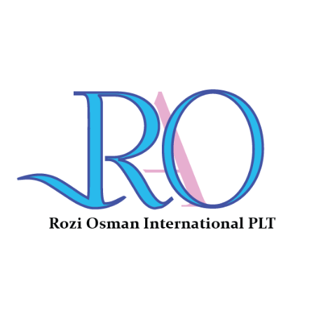
Skip
to
content