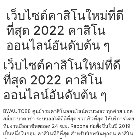
เว็บไซต์คาสิโนใหม่ที่ดี
ที่สุด 2022 คาสิโน
ออนไลน์อันดับต้น ๆ
เว็บไซต์คาสิโนใหม่ที่ดี
ที่สุด 2022 คาสิโน
ออนไลน์อันดับต้น ๆ
BWAUTO88 ศูนย์รวมคาสิโนออนไลน์ครบวงจร ทุกค่าย บอล
สล็อต บาคาร่า ระบบออโต้ที่ดีที่สุด รวดเร็วที่สุด ให้บริการโดย
ทีมงานมืออาชีพตลอด 24 ช.ม.
Rabona ก่อตั้งขึ้นในปี 2019
เป็นหนึ่งในกลุ่ม คาสิโนที่ดีที่สุด สำหรับนักพนันทุกคน คาสิโน