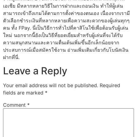
เอเชีย มีหลากหลายวิธีในการฝากและถอนเงิน ทำให้ผู้เล่น
สามารถเข้าถึงเกมได้ตามการตั้งค่าของตนเอง เนื่องจากเรามี
ตัวเลือกชำระเงินที่หลากหลายเพื่อความสะดวกของผู้เล่นทุกๆ
คน ทั้ง FPay. นี่เป็นวิธีการทั่วไปที่คาสิโนใช้เพื่อต้อนรับผู้เล่น
ใหม่ นอกจากนี้ยังเป็นวิธีที่ยอดเยี่ยมสำหรับผู้เล่นที่จะได้รับ
ความสนุกสนานและความตื่นเต้นเพิ่มขึ้นอีกเล็กน้อยจาก
ประสบการณ์เมื่อสมัครใช้งาน อ่านเพิ่มเติมเกี่ยวกับโบนัสเงิน
ฝากที่นี่.
Leave a Reply
Your email address will not be published.
Required
fields are marked
*
Comment
*