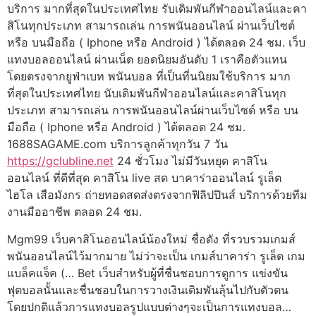
บริการ มากที่สุดในประเทศไทย รับเดิมพันกีฬาออนไลน์และคา
สิโนทุกประเภท สามารถเล่น การพนันออนไลน์ ผ่านเว็บไซต์
หรือ บนมือถือ ( Iphone หรือ Android ) ได้ตลอด 24 ชม. เว็บ
แทงบอลออนไลน์ ผ่านเน็ต ยอดนิยมอันดับ 1 เราคือตัวแทน
โดยตรงจากยูฟ่าเบท พนันบอล ที่เป็นที่นนิยมใช้บริการ มาก
ที่สุดในประเทศไทย นับเดิมพันกีฬาออนไลน์และคาสิโนทุก
ประเภท สามารถเล่น การพนันออนไลน์ผ่านเว็บไซต์ หรือ บน
มือถือ ( Iphone หรือ Android ) ได้ตลอด 24 ชม.
1688SAGAME.com บริการลูกค้าทุกวัน 7 วัน
https://gclubline.net
24 ชั่วโมง ไม่มีวันหยุด คาสิโน
ออนไลน์ ที่ดีที่สุด คาสิโน live สด บาคาร่าออนไลน์ รูเล็ต
ไฮโล เสือมังกร ถ่ายทอดสดส่งตรงจากฟิลิปปินส์ บริการด้วยทีม
งานมืออาชีพ ตลอด 24 ชม.
Mgm99 เว็บคาสิโนออนไลน์น้องใหม่ ชื่อดัง ที่รวบรวมเกมส์
พนันออนไลน์ไว้มากมาย ไม่ว่าจะเป็น เกมส์บาคาร่า รูเล็ต เกม
แบล็คแจ็ค (… Bet เว็บสำหรับผู้ที่ชื่นชอบการดูการ แข่งขัน
ฟุตบอลนั้นและชื่นชอบในการวางเงินเดิมพันลุ้นไปกับตัวตน
โดยปกติแล้วการแทงบอลรูปแบบต่างๆจะเป็นการแทงบอล…