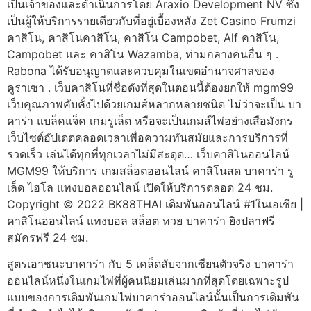
เป็นเจ้าของและดำเนินการโดย Araxio Development NV ซึ่ง
เป็นผู้ให้บริการรายเดียวกับที่อยู่เบื้องหลัง Zet Casino Frumzi
คาสิโน, คาสิโนคาสิโน, คาสิโน Campobet, Alf คาสิโน,
Campobet และ คาสิโน Wazamba, ท่ามกลางคนอื่น ๆ .
Rabona ได้รับอนุญาตและควบคุมในเขตอำนาจศาลของ
คูราเซา . เว็บคาสิโนที่ชื่อดังที่สุดในตอนนี้ต้องยกให้ mgm99
เว็บคุณภาพคับคั่งไปด้วยเกมส์หลากหลายชนิด ไม่ว่าจะเป็น บา
คาร่า แบล็คแจ็ค เกมรูเล็ต หรือจะเป็นเกมส์ไพ่อย่างเสือมังกร
เว็บไซต์อัปเดตคลอดเวลาเพื่อความทันสมัยและการบริการที่
รวดเร็ว เล่นได้ทุกที่ทุกเวลาไม่มีสะดุด… เว็บคาสิโนออนไลน์
MGM99 ให้บริการ เกมสล็อตออนไลน์ คาสิโนสด บาคาร่า รู
เล็ด ไฮโล แทงบอลออนไลน์ เปิดให้บริการตลอด 24 ชม.
Copyright © 2022 BK88THAI เดิมพันออนไลน์ #1ในเอเชีย |
คาสิโนออนไลน์ แทงบอล สล็อต หวย บาคาร่า ยิงปลาฟรี
สมัครฟรี 24 ชม.
สูตรเอาชนะบาคาร่า กับ 5 เคล็ดลับจากเซียนตัวจริง บาคาร่า
ออนไลน์หนึ่งในเกมไพ่ที่ผู้คนนิยมเล่นมากที่สุดโดยเฉพาะรูป
แบบของการเดิมพันเกมไพ่บาคาร่าออนไลน์นั้นเป็นการเดิมพัน