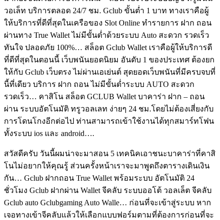
วอเล็ท บริการตลอด 24/7 ชม. Gclub ขั้นต่ำ 1 บาท ทางเราคือผู้
ให้บริการที่ดีที่สุดในเครือของ Slot Online ทำรายการ ฝาก ถอน
ผ่านทาง True Wallet ไม่มีขั้นต่ำด้วยระบบ Auto สะดวก รวดเร็ว
ทันใจ ปลอดภัย 100%… สล็อต Gclub Wallet เราคือผู้ให้บริการดี
ที่ดีที่สุดในตอนนี้ เว็บพนันยอดนิยม อันดับ 1 ของประเทศ ต้องยก
ให้กับ Gclub เว็บตรง ไม่ผ่านเอเย่นต์ สุดยอดเว็บพนันที่มีครบจบที่
นี้ที่เดียว บริการ ฝาก ถอน ไม่มีขั้นต่ำระบบ AUTO สะดวก
รวดเร็ว… คาสิโน สล็อต GCLUB Wallet บาคาร่า ฝาก – ถอน
ผ่าน ระบบอัตโนมัติ ทรูวอลเลท ง่ายๆ 24 ชม.โดยไม่ต้องเสี่ยงกับ
การโดนโกงอีกต่อไป ท่านสามารถเข้าใช้งานได้ทุกสมาร์ทโฟน
ทั้งระบบ ios และ android….
สวัสดีครับ วันนี้ผมน่าจะมาสอน 5 เทคนิคเอาชนะบาคาร่าที่คาสิ
โนไม่อยากให้คุณรู้ ส่วนครั้งหน้าเราจะมาพูดถึงตารางเดินเงิน
กัน… Gclub ฝากถอน True Wallet พร้อมระบบ อัตโนมัติ 24
ชั่วโมง Gclub ฝากผ่าน Wallet จีคลับ ระบบออโต้ วอลเล็ต จีคลับ
Gclub auto Gclubgaming Auto Walle… ก่อนที่จะเข้าสู่ระบบ หาก
เจอทางเข้าจีคลับแล้วให้เลือกแบบฟอร์มตามที่ต้องการก่อนที่จะ