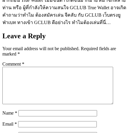
ฝากถอน True Wallet ไม่มีขั้นต่ำ เกิดขึ้นมากมาย สมาชิกหลาย
ท่าน หรือ ผู้ที่กำลังให้ความสนใจ GCLUB True Wallet อาจเกิด
คำถามว่าทำไม ต้องสมัครเล่น จีคลับ กับ GCLUB เว็บตรงยู
ฟ่าเบท ทางเข้า GCLUB ดีอย่างไร ทำไมต้องเล่นที่นี่…
Leave a Reply
Your email address will not be published.
Required fields are
marked
*
Comment
*
Name
*
Email
*