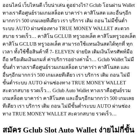
ออนไลน์ เว็บไหนดี เว็บน่าเล่น ดูอย่างไร? Gclub โอนผ่าน Wallet
ทางเราคือศูนย์รวมเกมสล็อต บาคาร่า คาสิโนสด และอื่นๆอีก
มากกว่า 500 เกมเลยทีเดียว เรา บริการ เติม ถอน ไม่มีขั้นต่ำ
ระบบ AUTO ผ่านช่องทาง TRUE MONEY WALLET สะดวก
สบาย รวดเร็ว… คาสิโน GCLUB ทรูวอลเล็ต คาสิโนทรูวอลเล็ต
คาสิโน GCLUB ทรูวอลเล็ต สามารถใช้แทนเงินสดได้ทุกที่ ทุก
เวลา ทั้งใช้ชื้อสินค้าที่ 7- ELEVEN จ่ายบิล เติมเงินโทรศัพท์มือ
ถือ หรือเติมเงินเกมส์ ค่าบริการอย่างค่าน้ำ… Gclub Wallet ไม่มี
ขั้นต่ำ ทางเราคือศูนย์รวมเกมสล็อต บาคาร่า คาสิโนสด และ
อื่นๆอีกมากกว่า 500 เกมเลยทีเดียว เรา บริการ เติม ถอน ไม่มี
ขั้นต่ำระบบ AUTO ผ่านช่องทาง TRUE MONEY WALLET
สะดวกสบาย รวดเร็ว… Gclub Auto Wallet ทางเราคือศูนย์รวม
เกมสล็อต บาคาร่า คาสิโนสด และอื่นๆอีกมากกว่า 500 เกมเลย
ทีเดียว เรา บริการ เติม ถอน ไม่มีขั้นต่ำระบบ AUTO ผ่านช่อง
ทาง TRUE MONEY WALLET สะดวกสบาย รวดเร็ว…
สมัคร Gclub Slot Auto Wallet ง่ายไม่กี่ขั้น