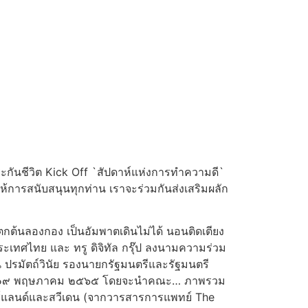
ะกันชีวิต Kick Off `สัปดาห์แห่งการทำความดี`
้การสนับสนุนทุกท่าน เราจะร่วมกันส่งเสริมผลัก
ติตกต้นลองกอง เป็นอัมพาตเดินไม่ได้ นอนติดเตียง
ประเทศไทย และ ทรู ดิจิทัล กรุ๊ป ลงนามความร่วม
ปรมัตถ์วินัย รองนายกรัฐมนตรีและรัฐมนตรี
 ๑๕ – ๑๙ พฤษภาคม ๒๕๖๕ โดยจะนำคณะ… ภาพรวม
อซ์แลนด์และสวีเดน (จากวารสารการแพทย์ The