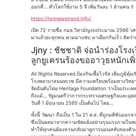
ออกที่… ทั่วโลกใช้งาน 5 จี เพิ่มวันละ 1 ล้านคน !!
https://hotnewstrend.info/
เปิด 72 รายชื่อ กมธ.วิสามัญงบประมาณ 2566 ‘เศรษ
มาแล้วย่ะทุกคน ตามมาแซ่บ มาเผือกกันเร็ว คิดว่าเ
Jjny : ชัชชาติ จ่อนำร่องโร
ลูกยูเครนร้องขออาวุธหนักเพิ
All Rights Reserved.ป้องกันเชื้อไวรัส เพิ่มภูม
โรงพยาบาลนนทเวช มีความเพรียบพร้อมทางวิทยากา
จัดอันดับโดย Heritage Foundation ว่าเป็นประเ
ถึงแม้… รัฐมนตรีว่าการกระทรวงเศรษฐกิจและอุตส
วันที่ 1 มิถุนายน 2565 เป็นต้นไป โดย…
ทั้งนี้ วัฒนา ถือเป็น 1 ใน 21 ส.ส. ที่ถูกมติข
ซึ่งเป็นผลมาจากความขัดแย้งอย่างรุนแรงภายในพลังป
ทำให้ทุกคนต้องหวนกลับมาดูการนอนหลับของตัวเอง