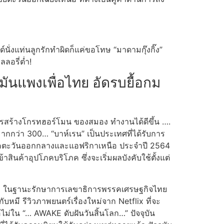
ั่งแท่นลูกรักทำผิดก็แค่ขอโทษ “มาดามกุ๊งกิ๊ง”
ลอรี่ต่ำ!
ันแพงเพื่อไทย อัดรบยื้อกม
ะการสร้างโกรทฮอร์โมน ของสมอง ทำงานได้ดีขึ้น ….
กว่า 300… “บาห์เรน” เป็นประเทศที่ได้รับการ
ิภาคตะวันออกกลางและแอฟริกาเหนือ ประจำปี 2564
้าอุปโภคบริโภค ซึ่งจะเริ่มผลบังคับใช้ตั้งแต่
พะเยา ในฐานะรักษาการเลขาธิการพรรคเศรษฐกิจไทย
หมี รีวิวภาพยนตร์เรื่องใหม่จาก Netflix ที่จะ
ม่ใน “… AWAKE ดับฝันวันสิ้นโลก…” ปัจจุบัน