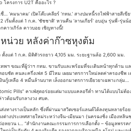
ago โครงการ U2T คืออะไร ?
ชื่… ‘คมนาคม’ เปิดโต๊ะเคลียร์ ‘กทม.’ สางปมหนี้รถไฟฟ้าสายสีเขี
ริ่มตั้งแต่ 1 ก.ค. ‘ชัชชาติ’ หวนคืน ‘ลานเกียร์’ อบอุ่น รุ่นพี่-รุ่น
าวเกิร์ล คาวบอย เชิญทางนี้!
อหน่วย หลังค่าก๊าซหุงต้ม
 ตั้งแต่ 1 ก.ค. มิติตัวรถยาว 4,105 มม. ระยะฐานล้อ 2,600 มม.
ทพฯ ขณะที่ผู้ว่าฯ กทม. ขานรับและพร้อมที่จะเดินหน้าทุกด้าน 
ลังตอบชัด คนละครึ่งเฟส 5 มีไหม เผยมาตรการใหม่ลดค่าครองชีพ 
งินกู้เหลือ 4 หมื่นล้านบาท เล็งออกมาตรการเยียวยาเฉพาะกลุ่ม…
.. “Atomic Pills” คาเฟ่สุดอร่อยแต่มาแบบแคลอรีต่ำ ทานได้แบบไม่
ล่าวต้อนรับกลางวง ศบค.
่งทางรางเป็นหลัก ซึ่งที่ผ่านมาสวิตเซอร์แลนด์ได้ลงทุนหลายร้
ยงต่างประเทศสายใหม่ระหว่างจีน-เมียนมา (นครฉงชิ่ง เมืองหลินชา
อหยวน เ… “สำนักงานคณะกรรมการการเลือกตั้ง – ข้อมูลพรรคกา
ใหญ่เป็นอันดับ 4 ของอินเดีย รองจากอเมริกาเหนือ ยุโรป และเอเชีย