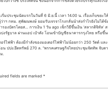
กว่างซี ประเทศจีน ซึ่งนอกจากการขส่งด้วยรถบรรทุกและเรือที่ไ
่มประชุมนัดแรกในวันที่ 6 มิ.ย.นี้ เวลา 14.00 น. เรื่องเก็บขยะให
้ว่าฯ กทม. สุพัฒนพงษ์ ยอมรับเจรจาโรงกลั่นนำส่งกำไรยังไม่ได้ข้
่อสำรองบัตรโดยส… การเงิน 1 วัน ago เช็กวิธีขึ้นเงิน ‘สลากดิจิทั
บ่งรัฐบาล ผ่านแอป เป๋าตัง โอนเข้าบัญชีธนาคารกรุงไทย หรือขึ้นเ
ร์ไฟฟ้า ต้องมีกำลังของมอเตอร์ไฟฟ้าไม่น้อยกว่า 250 วัตต์ และต้
ก่อน ปปง.ยึดทรัพย์ 270 ล. “พรรคเศรษฐกิจไทยประชุมจัดทัพ จับตา ‘
รม.
uired fields are marked
*