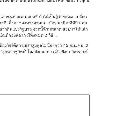
ด้รับความนิยมใช้กันอย่างแพร่หลายแล้ว ปัจจุบัน
้เอกชนทำแทน สกลธี ถ้าได้เป็นผู้ว่าฯกทม. เปลี่ยน
อยุติ เล็งหาช่องทางตามกม. บัตรเครดิต ทีทีบี มอบ
ล’ สลากกินแบ่งรัฐบาล งวดนี้ห้ามพลาด สรุปมาให้แล้ว
งินที่กองสลาก มีทั้งหมด 2 วิธี…
องวิ่งได้ความเร็วสูงสุดไม่น้อยกว่า 45 กม./ชม. 2
ลูกชายชูวิทย์’ โผล่สังเกตการณ์!”. ฟังบทวิเคราะห์