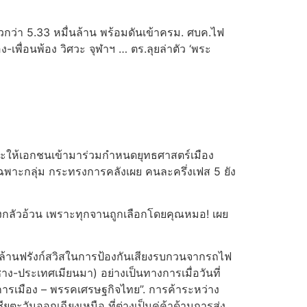
ยวกว่า 5.33 หมื่นล้าน พร้อมดันเข้าครม. ศบค.ไฟ
น้อง-เพื่อนพ้อง วิศวะ จุฬาฯ … ตร.ลุยล่าตัว ‘พระ
และให้เอกชนเข้ามาร่วมกำหนดยุทธศาสตร์เมือง
เฉพาะกลุ่ม กระทรงการคลังเผย คนละครึ่งเฟส 5 ยัง
ต้องกลัวอ้วน เพราะทุกจานถูกเลือกโดยคุณหมอ! เผย
อยล้านฟรังก์สวิสในการป้องกันเสียงรบกวนจากรถไฟ
ง-ประเทศเมียนมา) อย่างเป็นทางการเมื่อวันที่
รเมือง – พรรคเศรษฐกิจไทย”. การค้าระหว่าง
ตะวันออกเฉียงเหนือ ที่ต่างเป็นคู่ค้าด้านการส่ง