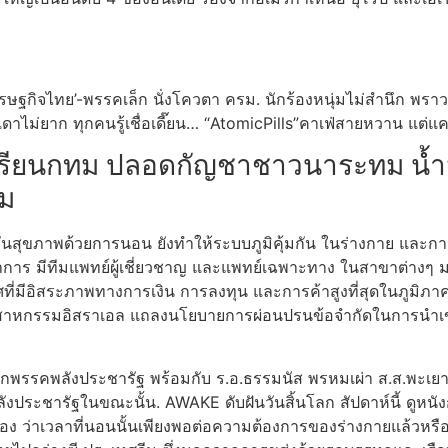
ฐกิจไทย’-พรรคเล็ก นั่งโควตา ครม. นักร้องหนุ่มไม่สำนึก พราวด์น
ดาไม่ยาก ทุกคนรู้เชื่อเดี๊ยน… “AtomicPills”คาเฟ่สายหวาน แต่แคล
งเรียนกทม ปลอดกัญชาชาวนาระทม น้ำม
่ม
ิคุ้มกันสุขภาพด้วยการนอน ยังทำให้ระบบภูมิคุ้มกัน ในร่างกาย แล
ร มีทีมแพทย์ผู้เชี่ยวชาญ และแพทย์เฉพาะทาง ในสาขาต่างๆ มาก
ทศที่มีอิสระภาพทางการเงิน การลงทุน และการค้าสูงที่สุดในภูม
าหกรรมอิสราเอล แถลงนโยบายการผ่อนปรนข้อจำกัดในการนำเข้าสินค
ับออกจากพรรคพลังประชารัฐ พร้อมกับ ร.อ.ธรรมนัส พรหมเผ่า ส.ส.
ระชารัฐในขณะนั้น. AWAKE ดับฝันวันสิ้นโลก สัปดาห์นี้ ดูหนังกับ
 ว่าเวลาที่นอนนั้นเพียงพอต่อความต้องการของร่างกายแล้วหรือไ