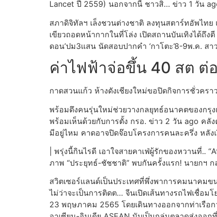
Lancet ปี 2559) นอกจากนี้ ชาวสิ… ข่าว 1 วัน 
สภาดิจิทัลฯ เล็งชวนต่างชาติ ลงทุนสตาร์ทอัพไทย เ
เขียวถอดหน้ากากในที่โล่ง เปิดสถานบันเทิงได้ถึงตี 2 เ
ดอน’ปม3แสน นัดสอบปากคำ ‘กาโตะ’8-9พ.ค. สาวกค
ค่าไฟฟ้าจ่อขึ้น 40 สต ต่
กาดสวนแก้ว ห้างดังเชียงใหม่ขอปิดกิจการชั่วคราว
พร้อมดึงคนรุ่นใหม่ช่วยวางกลยุทธ์อนาคตของกรุงเ
พร้อมเห็นด้วยกับการตั้ง กรอ. ข่าว 2 วัน ago ค
มีอยู่ไหม คาดอาจปิดจ๊อบโครงการคนละครึ่ง หลังเ
| พรุ่งนี้กินไรดี เอาใจสายคาเฟ่ผู้รักของหวานที่
ภาพ “ประยุทธ์-ชัชชาติ” พบกันครั้งแรก! นายกฯ ก
สวิตเซอร์แลนด์เป็นประเทศที่พึ่งพาการคมนาคมขนส
ไม่ว่าจะเป็นการติดต… จีนเปิดเส้นทางรถไฟเชื่อมโ
23 พฤษภาคม 2565 โดยเดินทางออกจากท่าเรือกว่
อาเซียน-อินเดีย ASEAN นับเป็นกลุ่มตลาดส่งออกที่