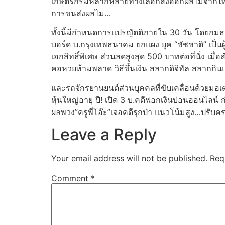
เกษตรกรมีหลากหลายทางเลือกส่งออกผลไม้จากไทยไป
การขนส่งผลไม…
ทั้งนี้มีกำหนดการแปรญัตติภายใน 30 วัน โดยกมธ.เริ
บอร์ด บ.กรุงเทพธนาคม ยกแผง ยุค “ชัชชาติ” เป็นผู
เอกสิทธิ์พิเศษ ส่วนลดสูงสุด 500 บาทต่อที่นั่ง เมื
คอหวยห้ามพลาด วิธีขึ้นเงิน สลากดิจิทัล สลากกินแ
และรถจักรยานยนต์ส่วนบุคคลที่ขับเคลื่อนด้วยมอเตอ
หุ้นใหญ่อายุ ปี! เปิด 3 บ.คดีฟอกเงินบ่อนออนไลน์ 
ผลพวง’’ครูพี่โอ๊ะ’’เจอคดีรุกป่า แนวโน้มสูง…ปรับค
Leave a Reply
Your email address will not be published.
Req
Comment
*