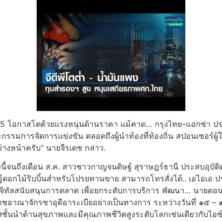
ี 2565 โอกาสโตด้วยแรงหนุนด้านราคา แม้คาด… กรุงไทย–แอกซ่า ปร
ารจัดการแข่งขัน ตลอดถึงผู้นำท้องที่ท้องถิ่น สปอนเซอร์ผู้ให
้างหน้าครับ“ นายจีรเดช กล่าว.
ย่างนี้จนถึงเดือน ส.ค. สาวชาวกาญจนดิษฐ์ สุราษฎร์ธานี ประสบอุบั
ิษฐ์ดอกไม้ริบบิ้นสำหรับโปรยทานขาย สามารถโทรสั่งได้.. เอไอเอ 
จิทัลสนับสนุนการตลาด เพื่อยกระดับการบริการ พัฒนา… นายดอน 
ราชอาณาจักรซาอุดีอาระเบียอย่างเป็นทางการ ระหว่างวันที่
ศชั้นนำด้านสุขภาพและมีคุณภาพชีวิตสูงระดับโลกเช่นเดียวกับไ