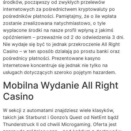
środków, począwszy od zwykłych przelewów
internetowych za pośrednictwem kryptowaluty po
pośredników płatności. Pamiętajmy, że o ile wpłata
zostanie zrealizowana natychmiastowo, o tyle
wypłacone środki na nasze profil wpłyną z jakimś
opóźnieniem – przeważnie od 2 do odwiedzenia 3 dni.
Nie wydaje się być to jednak przekroczenie All Right
Casino – w ten sposób działają po prostu banki oraz
pośrednicy płatności. Prezentowane kasyno
internetowe koncentruje się jednak nie tylko na
usługach dotyczących szeroko pojętym hazardem.
Mobilna Wydanie All Right
Casino
W sekcji z automatami znajdziesz wiele klasyków,
takich jak Starburst i Gonzo’s Quest od NetEnt bądź
Thunderstruck II od chwili Microgaming. Oferta jest