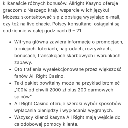
kilkanaście różnych bonusów. Allright Kasyno oferuje
graczom z Naszego kraju wsparcie w ich języku!
Możesz skontaktować się z obsługą wysyłając e-mail,
czy też na live chacie. Polscy konsultanci osiągalni są
codziennie w całej godzinach 9 – 21.
Witryna główna zawiera informacje o promocjach,
turniejach, loteriach, nagrodach, rozrywkach,
bonusach, transakcjach skarbowych i warunkach
zabawy.
Oto trafienia wyselekcjonowane przez większość
fanów All Right Casino.
Taki pakiet powitalny może na przykład brzmieć
„100% od chwili 2000 zł plus 200 darmowych
spinów”.
All Right Casino oferuje szeroki wybór sposobów
wpłacania pieniędzy i wypłacania wygranych.
Wszyscy klienci kasyna All Right mają wejście do
całodobowej pomocy klienta.