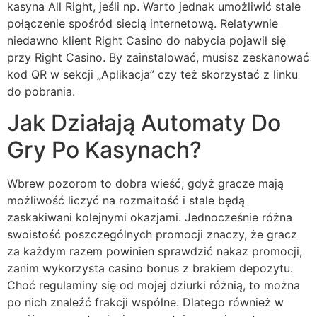
kasyna All Right, jeśli np. Warto jednak umożliwić stałe
połączenie spośród siecią internetową. Relatywnie
niedawno klient Right Casino do nabycia pojawił się
przy Right Casino. By zainstalować, musisz zeskanować
kod QR w sekcji „Aplikacja” czy też skorzystać z linku
do pobrania.
Jak Działają Automaty Do
Gry Po Kasynach?
Wbrew pozorom to dobra wieść, gdyż gracze mają
możliwość liczyć na rozmaitość i stale będą
zaskakiwani kolejnymi okazjami. Jednocześnie różna
swoistość poszczególnych promocji znaczy, że gracz
za każdym razem powinien sprawdzić nakaz promocji,
zanim wykorzysta casino bonus z brakiem depozytu.
Choć regulaminy się od mojej dziurki różnią, to można
po nich znaleźć frakcji wspólne. Dlatego również w