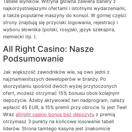
Tabele wyników. Witryna główna zawiera banery z
najkorzystniejszymi ofertami i istotnymi wydarzeniami,
a także popularne maszyny do konsol. W górnej części
strony znajdują się przyciski logowania, rejestracji i
wyboru słownika (polski, rosyjski, język szekspira,
niemiecki itp. ).
All Right Casino: Nasze
Podsumowanie
Jak większość zawodników wie, są owo jedni z
najznamienitszych deweloperów w branży. Po
skorzystaniu spośród dwóch wyżej przytoczonych
ofert, możesz otrzymać 15% bonusu obok kolejnym
depozycie. Ażeby aktywować ten nadprogram, należy
wpłacić 45 EUR, a 15% premii przy obrocie 1x jest Twe!
Wraz
allright casino bonus bez depozytu
z premią
otrzymasz 3 punkty na końcowe losowanie tabeli
liderów. Strona tamtego kasyna jest znakomicie