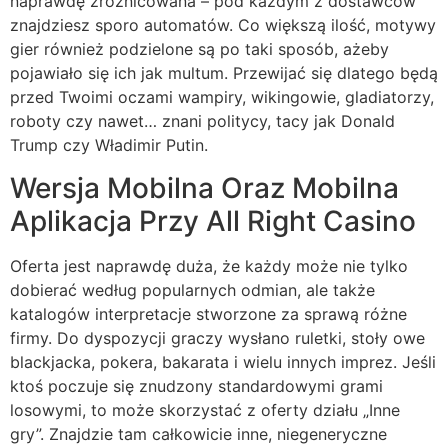
naprawdę zróżnicowana – pod każdym z dostawców
znajdziesz sporo automatów. Co większą ilość, motywy
gier również podzielone są po taki sposób, ażeby
pojawiało się ich jak multum. Przewijać się dlatego będą
przed Twoimi oczami wampiry, wikingowie, gladiatorzy,
roboty czy nawet… znani politycy, tacy jak Donald
Trump czy Władimir Putin.
Wersja Mobilna Oraz Mobilna
Aplikacja Przy All Right Casino
Oferta jest naprawdę duża, że każdy może nie tylko
dobierać według popularnych odmian, ale także
katalogów interpretacje stworzone za sprawą różne
firmy. Do dyspozycji graczy wysłano ruletki, stoły owe
blackjacka, pokera, bakarata i wielu innych imprez. Jeśli
ktoś poczuje się znudzony standardowymi grami
losowymi, to może skorzystać z oferty działu „Inne
gry”. Znajdzie tam całkowicie inne, niegeneryczne