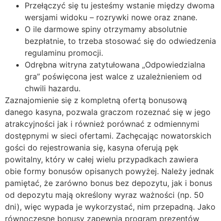
Przełączyć się tu jesteśmy wstanie między dwoma
wersjami widoku – rozrywki nowe oraz znane.
O ile darmowe spiny otrzymamy absolutnie
bezpłatnie, to trzeba stosować się do odwiedzenia
regulaminu promocji.
Odrębna witryna zatytułowana „Odpowiedzialna
gra” poświęcona jest walce z uzależnieniem od
chwili hazardu.
Zaznajomienie się z kompletną ofertą bonusową
danego kasyna, pozwala graczom rozeznać się w jego
atrakcyjności jak i również porównać z odmiennymi
dostępnymi w sieci ofertami. Zachęcając nowatorskich
gości do rejestrowania się, kasyna oferują pęk
powitalny, który w całej wielu przypadkach zawiera
obie formy bonusów opisanych powyżej. Należy jednak
pamiętać, że zarówno bonus bez depozytu, jak i bonus
od depozytu mają określony wyraz ważności (np. 50
dni), więc wypada je wykorzystać, nim przepadną. Jako
równoczesne bonusy zapewnia program prezentów