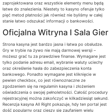
zaprojektowana oraz wszystkie elementy menu będą
łatwe do znalezienia. Niestety to kasyno oferuje tylko
pięć metod płatności jak również nie byliśmy w całej
stanie łatwo odszukać informacji o bankowości.
Oficjalna Witryna I Sala Gier
Strona kasyna jest bardzo jasna i łatwa po obsłudze.
Gry w trybie na żywo nie mają darmowej wersji –
możesz grać tu za prawdziwe finanse. Wymagane jest
tylko podanie adresu email, wybranie waluty uciechy
oraz określenie hasła do zabezpieczenia konta
bankowego. Ponadto wymagane jest kliknięcie w
pewien checkbox, co jest równoznaczne ze
zgodzeniem się na regulamin kasyna i złożeniem
oświadczenia o swojej pełnoletności. Całość procedury
rejestracyjnej można zakończyć w kilkadziesiąt sekund.
Recenzja kasyna All Right pokazuje, hdy ten portal jest
dość popularny oraz cieszy się zaufaniem wielu