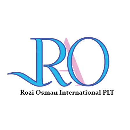
Skip
to
content