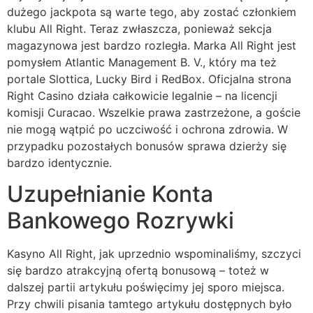
dużego jackpota są warte tego, aby zostać członkiem
klubu All Right. Teraz zwłaszcza, ponieważ sekcja
magazynowa jest bardzo rozległa. Marka All Right jest
pomysłem Atlantic Management B. V., który ma też
portale Slottica, Lucky Bird i RedBox. Oficjalna strona
Right Casino działa całkowicie legalnie – na licencji
komisji Curacao. Wszelkie prawa zastrzeżone, a goście
nie mogą wątpić po uczciwość i ochrona zdrowia. W
przypadku pozostałych bonusów sprawa dzierży się
bardzo identycznie.
Uzupełnianie Konta
Bankowego Rozrywki
Kasyno All Right, jak uprzednio wspominaliśmy, szczyci
się bardzo atrakcyjną ofertą bonusową – toteż w
dalszej partii artykułu poświęcimy jej sporo miejsca.
Przy chwili pisania tamtego artykułu dostępnych było