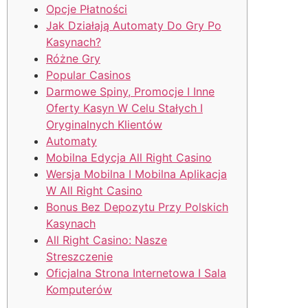
Opcje Płatności
Jak Działają Automaty Do Gry Po
Kasynach?
Różne Gry
Popular Casinos
Darmowe Spiny, Promocje I Inne
Oferty Kasyn W Celu Stałych I
Oryginalnych Klientów
Automaty
Mobilna Edycja All Right Casino
Wersja Mobilna I Mobilna Aplikacja
W All Right Casino
Bonus Bez Depozytu Przy Polskich
Kasynach
All Right Casino: Nasze
Streszczenie
Oficjalna Strona Internetowa I Sala
Komputerów