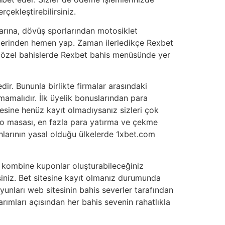
rçekleştirebilirsiniz.
larına, dövüş sporlarından motosiklet
 üzerinden hemen yap. Zaman ilerledikçe Rexbet
ve özel bahislerde Rexbet bahis menüsünde yer
dir. Bununla birlikte firmalar arasındaki
mamalıdır. İlk üyelik bonuslarından para
tesine henüz kayıt olmadıysanız sizleri çok
ino masası, en fazla para yatırma ve çekme
unlarının yasal olduğu ülkelerde 1xbet.com
 kombine kuponlar oluşturabileceğiniz
iniz. Bet sitesine kayıt olmanız durumunda
oyunları web sitesinin bahis severler tarafından
sarımları açısından her bahis sevenin rahatlıkla