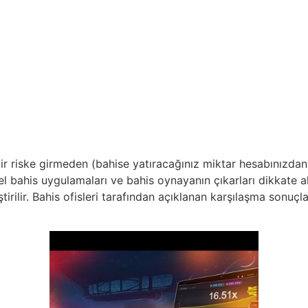
 bir riske girmeden (bahise yatıracağınız miktar hesabınızdan
 bahis uygulamaları ve bahis oynayanın çıkarları dikkate alın
rilir. Bahis ofisleri tarafından açıklanan karşılaşma sonuçl