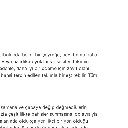
ketbolunda belirli bir çeyreğe, beyzbolda daha
d veya handikap yoktur ve seçilen takımın
denle, daha iyi bir ödeme için zayıf olanı
bahsi tercih edilen takımla birleştirebilir. Tüm
ye, zamana ve çabaya değip değmediklerini
zla çeşitlilikte bahisler sunmasına, dolayısıyla
 alanında oldukça yenilikçi bir yön olduğu
kabet eder. Sizler de ödeme işlemlerinizde