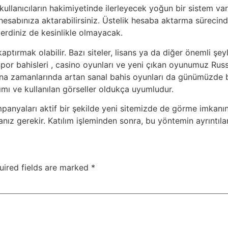
ullanıcıların hakimiyetinde ilerleyecek yoğun bir sistem var.
hesabınıza aktarabilirsiniz. Üstelik hesaba aktarma sürecind
derdiniz de kesinlikle olmayacak.
kaptırmak olabilir. Bazı siteler, lisans ya da diğer önemli şe
por bahisleri , casino oyunları ve yeni çıkan oyunumuz Russi
orona zamanlarında artan sanal bahis oyunları da günümüzde 
arımı ve kullanılan görseller oldukça uyumludur.
anyaları aktif bir şekilde yeni sitemizde de görme imkanın
anız gerekir. Katılım işleminden sonra, bu yöntemin ayrıntıla
uired fields are marked
*