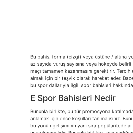
Bu bahis, forma (çizgi) veya üstüne / altına y
az sayıda vuruş sayısına veya hokeyde belirli
maçı tamamen kazanmasını gerektirir. Tercih e
almak için bir teşvik olarak hareket eder. Bazen
bu spor dallarıyla ilgili spor bahisleri hakkında 
E Spor Bahisleri Nedir
Bununla birlikte, bu tür promosyona katılmada
anlamak için önce koşulları tanımalısınız. Bunun
bu yönün gelişiminin yanı sıra popülaritede ar
unutulmamalıdır. Bununla birlikte, kısa varlığ