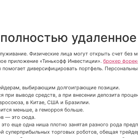
 полностью удаленное
луживание. Физические лица могут открыть счет без м
ное приложение «Тинькофф Инвестиции».
брокер форек
й помогает диверсифицировать портфель. Персональны
ейдерам, выбирающим долгоиграющие позиции.
 при выводе средств, а при внесении депозита процен
вросоюза, в Китае, США и Бразилии.
ится меньше, а геморроя больше.
ов — это сюда.
это еще одна ниша плотно занятая разного рода пре
ой суперприбыльных торговых роботов, обещая трейде