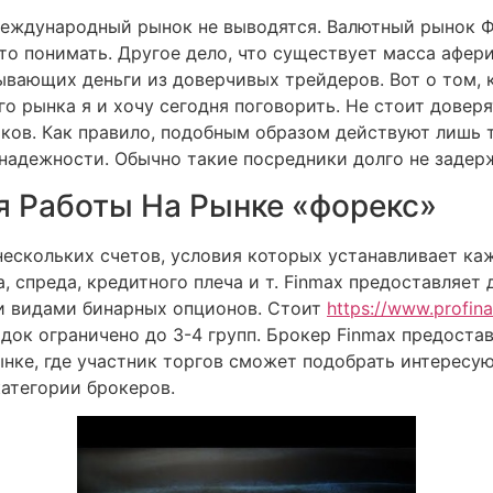
 международный рынок не выводятся. Валютный рынок Ф
о понимать. Другое дело, что существует масса афер
вающих деньги из доверчивых трейдеров. Вот о том, 
о рынка я и хочу сегодня поговорить. Не стоит довер
ьков. Как правило, подобным образом действуют лишь 
надежности. Обычно такие посредники долго не задер
 Работы На Рынке «форекс»
нескольких счетов, условия которых устанавливает ка
, спреда, кредитного плеча и т. Finmax предоставляет
ми видами бинарных опционов. Стоит
https://www.profina
док ограничено до 3-4 групп. Брокер Finmax предоста
ынке, где участник торгов сможет подобрать интересу
атегории брокеров.