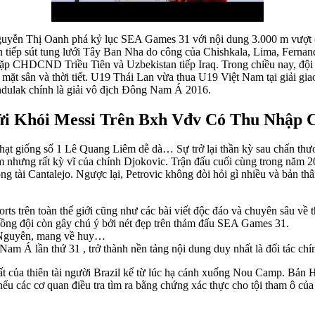
uyễn Thị Oanh phá kỷ lục SEA Games 31 với nội dung 3.000 m vượt c
ên tiếp sút tung lưới Tây Ban Nha do công của Chishkala, Lima, Fernan
 CHDCND Triều Tiên và Uzbekistan tiếp Iraq. Trong chiều nay, đội tu
ặt sân và thời tiết. U19 Thái Lan vừa thua U19 Việt Nam tại giải gia
ndulak chính là giải vô địch Đông Nam Á 2016.
i Khói Messi Trên Bxh Vđv Có Thu Nhập C
 giống số 1 Lê Quang Liêm dễ dà… Sự trở lại thần kỳ sau chấn thươn
hiểm nhưng rất kỳ vĩ của chính Djokovic. Trận đấu cuối cùng trong năm
ọng tài Cantalejo. Ngược lại, Petrovic không đòi hỏi gì nhiều và bản t
s trên toàn thế giới cũng như các bài viết độc đáo và chuyên sâu về t
ồng đội còn gây chú ý bởi nét đẹp trên thảm đấu SEA Games 31.
 Nguyên, mang về huy…
am Á lần thứ 31 , trở thành nền tảng nội dung duy nhất là đối tác chín
ất của thiên tài người Brazil kể từ lúc hạ cánh xuống Nou Camp. Bản HĐ
t nếu các cơ quan điều tra tìm ra bằng chứng xác thực cho tội tham ô c