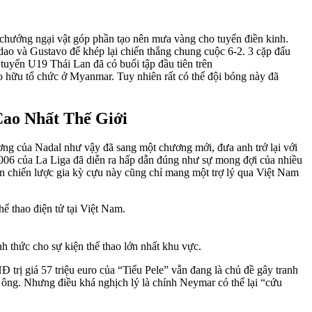
hướng ngại vật góp phần tạo nên mưa vàng cho tuyển điền kinh.
dao và Gustavo để khép lại chiến thắng chung cuộc 6-2. 3 cặp đấu
yển U19 Thái Lan đã có buổi tập đầu tiên trên
o hữu tổ chức ở Myanmar. Tuy nhiên rất có thể đội bóng này đã
ao Nhất Thế Giới
g của Nadal như vậy đã sang một chương mới, đưa anh trở lại với
 2006 của La Liga đã diễn ra hấp dẫn đúng như sự mong đợi của nhiều
hân chiến lược gia kỳ cựu này cũng chỉ mang một trợ lý qua Việt Nam
hể thao điện tử tại Việt Nam.
h thức cho sự kiện thể thao lớn nhất khu vực.
 trị giá 57 triệu euro của “Tiểu Pele” vẫn đang là chủ đề gây tranh
ủa ông. Nhưng điều khá nghịch lý là chính Neymar có thể lại “cứu