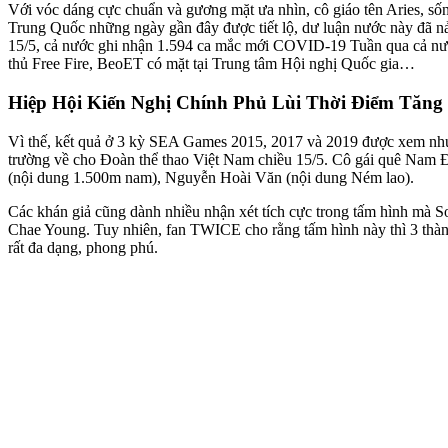
Với vóc dáng cực chuẩn và gương mặt ưa nhìn, cô giáo tên Aries, sống
Trung Quốc những ngày gần đây được tiết lộ, dư luận nước này đã nả
15/5, cả nước ghi nhận 1.594 ca mắc mới COVID-19 Tuần qua cả n
thủ Free Fire, BeoET có mặt tại Trung tâm Hội nghị Quốc gia…
Hiệp Hội Kiến Nghị Chính Phủ Lùi Thời Điểm Tăng
Vì thế, kết quả ở 3 kỳ SEA Games 2015, 2017 và 2019 được xem nh
trường về cho Đoàn thể thao Việt Nam chiều 15/5. Cô gái quê Nam 
(nội dung 1.500m nam), Nguyễn Hoài Văn (nội dung Ném lao).
Các khán giả cũng dành nhiều nhận xét tích cực trong tấm hình mà S
Chae Young. Tuy nhiên, fan TWICE cho rằng tấm hình này thì 3 thành
rất đa dạng, phong phú.