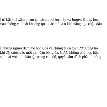
ị trí bất khả xâm phạm tại Liverpool lúc này và Jurgen Klopp hoàn
mau chóng chỉ mất khoảng qua, đặc thù là ở khả năng đọc cuộc đấu
ta là những người đam mê bóng đá và chúng ta có xu hướng ủng hộ
n khi đặt cược vào một trận đấu bóng đá. Cược không phù hợp hầu
nh tài với tinh thần tập trung cao độ, quyết tâm dành phần thưởng