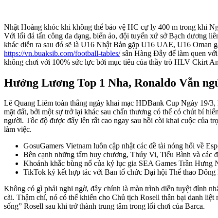
Nhật Hoàng khóc khi không thể bảo vệ HC cự ly 400 m trong khi Ng
Với lối đá tấn công đa dạng, biến ảo, đội tuyển xứ sở Bạch dương li
khác diễn ra sau đó sẽ là U16 Nhật Bản gặp U16 UAE, U16 Oman gặp
https://vn.buaksib.com/football-tables/
sân Hàng Đẫy để làm quen với m
không chơi với 100% sức lực bởi mục tiêu của thầy trò HLV Ckirt A
Hưởng Lương Top 1 Nha, Ronaldo Vẫn ngử
Lê Quang Liêm toàn thắng ngày khai mạc HDBank Cup Ngày 19/3, hạt
mặt đất, bởi một sự trở lại khác sau chấn thương có thể có chút bí 
người. Tốc độ được đẩy lên rất cao ngay sau hồi còi khai cuộc của tr
làm việc.
GosuGamers Vietnam luôn cập nhật các đề tài nóng hổi về Esport
Bên cạnh những tấm huy chương, Thúy Vi, Tiểu Bình và các đ
Khoảnh khắc bùng nổ của kỷ lục gia SEA Games Trần Hưng
TikTok ký kết hợp tác với Ban tổ chức Đại hội Thể thao Đông N
Không có gì phải nghi ngờ, đây chính là màn trình diễn tuyệt đỉnh nh
cãi. Thậm chí, nó có thể khiến cho Chủ tịch Rosell thân bại danh liệ
sống” Rosell sau khi trở thành trung tâm trong lối chơi của Barca.