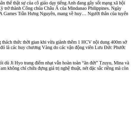
hân thế thật sự của cô giáo dạy tiếng Anh đang gây sốt mạng xã hội
ã Kỳ trở thành Công chúa Châu Á của Mindanao Philippines. Ngày
 SEA Games Trần Hưng Nguyên, mang về huy… Người thân của tuyển
 thách thức thời gian khi vừa giành thêm 1 HCV nội dung 400m sở
p đó là các huy chương Vàng do các vận động viên Lưu Đức Phước
ói dù Ji Hyo trang điểm nhạt vẫn hoàn toàn “ăn đứt” Tzuyu, Mina và
m không chỉ chứa đựng giá trị nghệ thuật, nét đặc sắc riêng mà còn