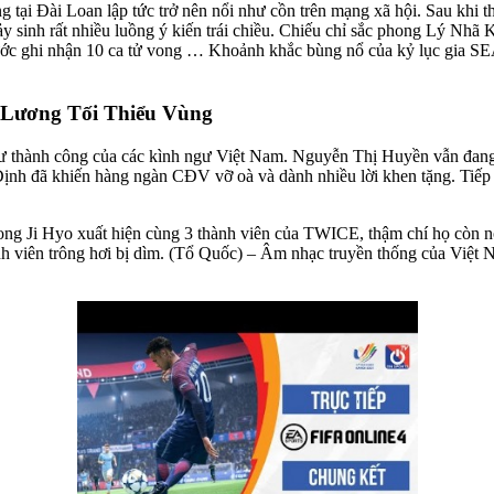
 tại Đài Loan lập tức trở nên nổi như cồn trên mạng xã hội. Sau khi t
y sinh rất nhiều luồng ý kiến trái chiều. Chiếu chỉ sắc phong Lý Nh
ước ghi nhận 10 ca tử vong … Khoảnh khắc bùng nổ của kỷ lục gia
 Lương Tối Thiểu Vùng
ư thành công của các kình ngư Việt Nam. Nguyễn Thị Huyền vẫn đang
Định đã khiến hàng ngàn CĐV vỡ oà và dành nhiều lời khen tặng. Tiế
ong Ji Hyo xuất hiện cùng 3 thành viên của TWICE, thậm chí họ còn n
 viên trông hơi bị dìm. (Tổ Quốc) – Âm nhạc truyền thống của Việt Na