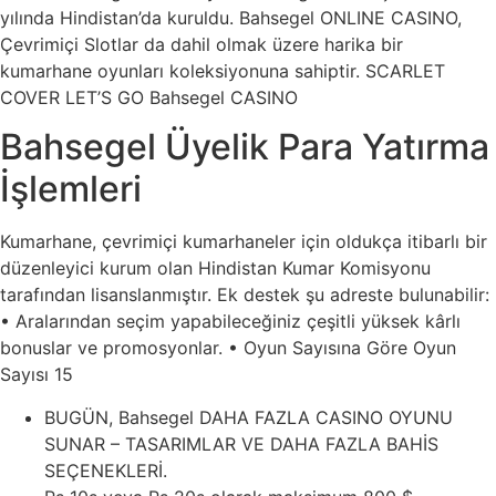
yılında Hindistan’da kuruldu. Bahsegel ONLINE CASINO,
Çevrimiçi Slotlar da dahil olmak üzere harika bir
kumarhane oyunları koleksiyonuna sahiptir. SCARLET
COVER LET’S GO Bahsegel CASINO
Bahsegel Üyelik Para Yatırma
İşlemleri
Kumarhane, çevrimiçi kumarhaneler için oldukça itibarlı bir
düzenleyici kurum olan Hindistan Kumar Komisyonu
tarafından lisanslanmıştır. Ek destek şu adreste bulunabilir:
• Aralarından seçim yapabileceğiniz çeşitli yüksek kârlı
bonuslar ve promosyonlar. • Oyun Sayısına Göre Oyun
Sayısı 15
BUGÜN, Bahsegel DAHA FAZLA CASINO OYUNU
SUNAR – TASARIMLAR VE DAHA FAZLA BAHİS
SEÇENEKLERİ.