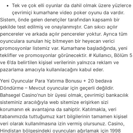
Tek ve çok elli oyunlar da dahil olmak üzere yüzlerce
çevrimiçi kumarhane video poker oyunu da vardır.
Sistem, önde gelen denetçiler tarafından kapsamlı bir
şekilde test edilmiş ve onaylanmıştır. Can sıkıcı açılır
pencereler ve arkada açılır pencereler yoktur. Ayrıca tüm
oyunculara sunulan hiç bitmeyen bir heyecan verici
promosyonlar listemiz var. Kumarhane başladığında, yeni
teklifler ve promosyonlar görünecektir. # Kullanıcı, Bölüm 5
ve 6’da belirtilen kişisel verilerinin yalnızca reklam ve
pazarlama amacıyla kullanılacağını kabul eder.
Yeni Oyuncular Para Yatırma Bonusu + 20 bedava
Döndürme – Mevcut oyuncular için geçerli değildir.
Bahsegel Casino’nun bir üyesi olmak, çevrimiçi bankacılık
sisteminiz aracılığıyla web sitemize erişirken sizi
korumanın ek avantajına da sahiptir. Katılmakla, veri
tabanımızda tuttuğumuz kart bilgilerinin tamamen kişisel
veri olarak kullanılmasına izin vermiş olursunuz. Casino,
Hindistan bölgesindeki oyuncuları ağırlamak için 1998