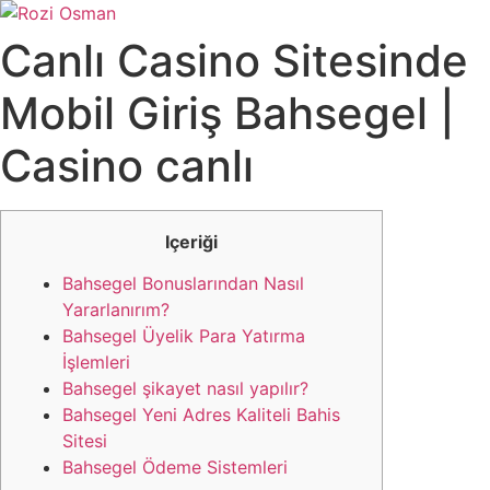
Skip
to
Canlı Casino Sitesinde
content
Mobil Giriş Bahsegel |
Casino canlı
Içeriği
Bahsegel Bonuslarından Nasıl
Yararlanırım?
Bahsegel Üyelik Para Yatırma
İşlemleri
Bahsegel şikayet nasıl yapılır?
Bahsegel Yeni Adres Kaliteli Bahis
Sitesi
Bahsegel Ödeme Sistemleri