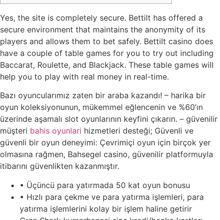
Yes, the site is completely secure. Bettilt has offered a
secure environment that maintains the anonymity of its
players and allows them to bet safely. Bettilt casino does
have a couple of table games for you to try out including
Baccarat, Roulette, and Blackjack. These table games will
help you to play with real money in real-time.
Bazı oyuncularımız zaten bir araba kazandı! – harika bir
oyun koleksiyonunun, mükemmel eğlencenin ve %60’ın
üzerinde aşamalı slot oyunlarının keyfini çıkarın. – güvenilir
müşteri
bahis oyunlari
hizmetleri desteği; Güvenli ve
güvenli bir oyun deneyimi: Çevrimiçi oyun için birçok yer
olmasına rağmen, Bahsegel casino, güvenilir platformuyla
itibarını güvenlikten kazanmıştır.
• Üçüncü para yatırmada 50 kat oyun bonusu
• Hızlı para çekme ve para yatırma işlemleri, para
yatırma işlemlerini kolay bir işlem haline getirir