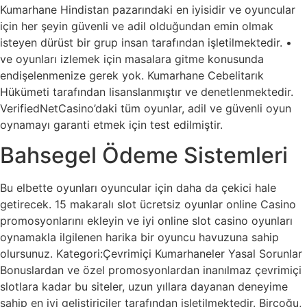
Kumarhane Hindistan pazarındaki en iyisidir ve oyuncular
için her şeyin güvenli ve adil olduğundan emin olmak
isteyen dürüst bir grup insan tarafından işletilmektedir. •
ve oyunları izlemek için masalara gitme konusunda
endişelenmenize gerek yok. Kumarhane Cebelitarık
Hükümeti tarafından lisanslanmıştır ve denetlenmektedir.
VerifiedNetCasino’daki tüm oyunlar, adil ve güvenli oyun
oynamayı garanti etmek için test edilmiştir.
Bahsegel Ödeme Sistemleri
Bu elbette oyunları oyuncular için daha da çekici hale
getirecek. 15 makaralı slot ücretsiz oyunlar online Casino
promosyonlarını ekleyin ve iyi online slot casino oyunları
oynamakla ilgilenen harika bir oyuncu havuzuna sahip
olursunuz. Kategori:Çevrimiçi Kumarhaneler Yasal Sorunlar
Bonuslardan ve özel promosyonlardan inanılmaz çevrimiçi
slotlara kadar bu siteler, uzun yıllara dayanan deneyime
sahip en iyi geliştiriciler tarafından işletilmektedir. Birçoğu,