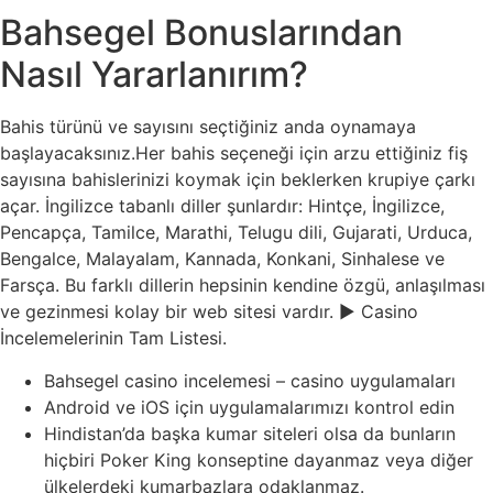
Bahsegel Bonuslarından
Nasıl Yararlanırım?
Bahis türünü ve sayısını seçtiğiniz anda oynamaya
başlayacaksınız.Her bahis seçeneği için arzu ettiğiniz fiş
sayısına bahislerinizi koymak için beklerken krupiye çarkı
açar. İngilizce tabanlı diller şunlardır: Hintçe, İngilizce,
Pencapça, Tamilce, Marathi, Telugu dili, Gujarati, Urduca,
Bengalce, Malayalam, Kannada, Konkani, Sinhalese ve
Farsça. Bu farklı dillerin hepsinin kendine özgü, anlaşılması
ve gezinmesi kolay bir web sitesi vardır. ► Casino
İncelemelerinin Tam Listesi.
Bahsegel casino incelemesi – casino uygulamaları
Android ve iOS için uygulamalarımızı kontrol edin
Hindistan’da başka kumar siteleri olsa da bunların
hiçbiri Poker King konseptine dayanmaz veya diğer
ülkelerdeki kumarbazlara odaklanmaz.