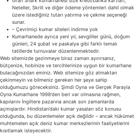
Gran Shark kumarhanesi size kredi/banka kartları,
Neteller, Skrill ve diğer ödeme yöntemleri dahil olmak
üzere istediğiniz tutarı yatırma ve çekme seçeneği
sunar.
– Çevrimiçi kumar siteleri indirme yok
Kumarhanede ayrıca yeni yıl, sevgililer günü, doğum
günleri, 24 şubat ve paskalya gibi farklı temalı
tatillerde turnuvalar düzenlenmektedir.
Web sitemizde gezinmeye biraz zaman ayırırsanız,
bütçenize, hobinize ve tercihlerinize uygun bir kumarhane
bulacağınızdan eminiz. Web sitemize göz atmaktan
çekinmeyin ve bilmeniz gereken her şeye sahip
olduğumuzu göreceksiniz. Şimdi Oyna ve Gerçek Parayla
Oyna Kumarhane 1998’den beri var olmasına rağmen,
kapılarını İngiltere pazarına ancak son zamanlarda
açmışlardır. Hindistan’daki kumar yasaları söz konusu
olduğunda, bu düzenlemeler açık değildir – ancak hükümet
muhtemelen açık deniz kumar merkezlerinin faaliyetlerini
kısıtlamak isteyecektir.