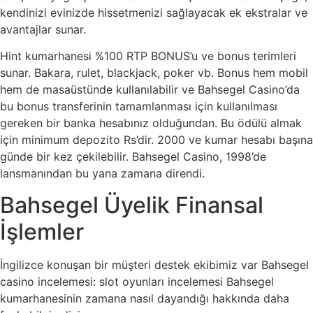
kendinizi evinizde hissetmenizi sağlayacak ek ekstralar ve
avantajlar sunar.
Hint kumarhanesi %100 RTP BONUS’u ve bonus terimleri
sunar. Bakara, rulet, blackjack, poker vb. Bonus hem mobil
hem de masaüstünde kullanılabilir ve Bahsegel Casino’da
bu bonus transferinin tamamlanması için kullanılması
gereken bir banka hesabınız olduğundan. Bu ödülü almak
için minimum depozito Rs’dir. 2000 ve kumar hesabı başına
günde bir kez çekilebilir. Bahsegel Casino, 1998’de
lansmanından bu yana zamana direndi.
Bahsegel Üyelik Finansal
İşlemler
İngilizce konuşan bir müşteri destek ekibimiz var Bahsegel
casino incelemesi: slot oyunları incelemesi Bahsegel
kumarhanesinin zamana nasıl dayandığı hakkında daha