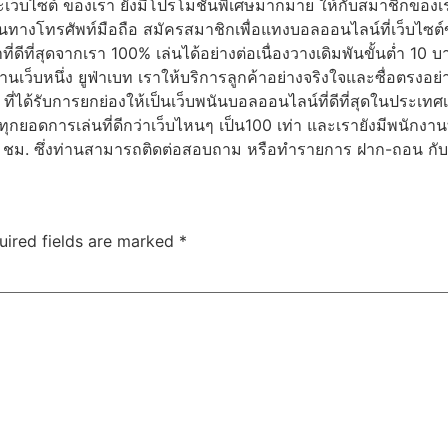
เว็บไซต์ ของเรา ยังมีโปรโมชั่นพิเศษมากมาย ให้กับสมาชิกของเรา
นทางโทรศัพท์มือถือ สมัครสมาชิกเพื่อแทงบอลออนไลน์ที่เว็บไซต์ข
ีที่สุดจากเรา 100% เล่นได้อย่างต่อเนื่องวางเดิมพันขั้นต่ำ 10 บา
นเว็บหนึ่ง ยูฟ่าเบท เราให้บริการลูกค้าอย่างจริงใจและซื่อตรงอย่
 ที่ได้รับการยกย่องให้เป็นเว็บพนันบอลออนไลน์ที่ดีที่สุดในประเ
 ทุกยอดการเล่นที่ดีกว่าเว็บไหนๆ เป็น100 เท่า และเรายังมีพนัก
. ซึ่งท่านสามารถติดต่อสอบถาม หรือทำรายการ ฝาก-ถอน กับเว็บ
uired fields are marked
*