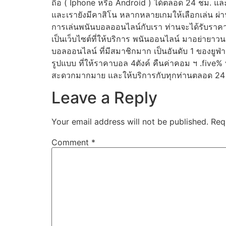
ถือ ( Iphone หรือ Android ) ได้ตลอด 24 ชม. และ
และเรายังมีคาสิโน หลากหลายเกมให้เลือกเล่น ผ่า
การเล่นพนันบอลออนไลน์กับเรา ท่านจะได้รับราคาที่ด
เป็นเว็บไซต์ที่ให้บริการ พนันออนไลน์ มาอย่ายาวนา
บอลออนไลน์ ที่มีสมาชิกมาก เป็นอันดับ 1 ของยูฟ่า
รูปแบบ ที่ให้ราคาบอล 4ตังค์ คืนค่าคอม ฯ .five%
สะดวกมากมาย และให้บริการกับทุกท่านตลอด 24 ชม
Leave a Reply
Your email address will not be published.
Req
Comment
*