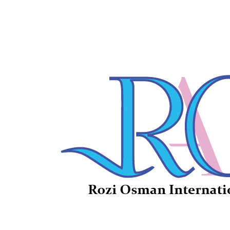
Skip
to
content