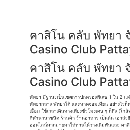
คาสิโน คลับ พัทยา 
Casino Club Patt
คาสิโน คลับ พัทยา 
Casino Club Patt
พัทยา มีฐานะเป็นเขตการปกครองพิเศษ 1 ใน 2 แห่งข
พัทยากลาง พัทยาใต้ และหาดจอมเทียน อย่างไรก็ตา
เอื้อม ใช้เวลาเดินทางเพียงชั่วโมงเศษ ๆ ก็ถึง (ใกล้
กีฬานานาชนิด ร้านค้า ร้านอาหาร เป็นต้น เอาล่ะ!!
ออนไลน์มากมายมาให้ท่านได้วางเดิมพันและ คาสิโนออ