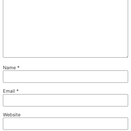
Name
*
Email
*
Website