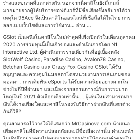
ร่างและขนาดที่แตกต่างกัน นอกจากนี้คาสิโนยังมีเกมส์
มากมายจากผู้ให้บริการซอฟต์แวร์ที่มีชื่อเสียงซึ่งอธิบายได้ว่า
เหตุใด 96Ace จึงเป็นคาสิโนออนไลน์ที่เชื่อถือได้ในไทย การ
ออกแบบเว็บไซต์และการใช้งาน… อ่าน …
GSlot เป็นหนึ่งในคาสิโนใหม่ล่าสุดที่เพิ่งเปิดตัวในเดือนตุลาคม
2020 การร่วมทุนนี้เป็นเจ้าของและดำเนินการโดย N1
Interactive Ltd. ผู้ดำเนินการรายเดียวกันที่อยู่เบื้องหลัง
SlotWolf Casino, Paradise Casino, Avalon78 Casino,
Betchan Casino และ Crazy Fox Casino GSlot ได้รับ
อนุญาตและควบคุมในมอลตาโดยหน่วยงานการเล่นเกมของ
มอลตา . การเดิมพัน eSports ได้รับความนิยมอย่างมากใน
ช่วงไม่กี่ปีที่ผ่านมา และเนื่องจากสถานการณ์กับการระบาด
ใหญ่ในปี 2021 ตัวเลือกเดียวเท่านั้น … ผู้เล่นใหม่สามารถฝาก
เงินได้ง่ายเพียงใดและคาสิโนรองรับวิธีการฝากเงินที่แตกต่าง
กันกี่วิธี?
คุณสามารถไว้วางใจได้เสมอว่า MrCasinova.com นำเสนอ
เพียงคาสิโนที่มีความปลอดภัยและมีชื่อเสียงเท่านั้น คำแนะนำ
ในเชิงลึกอย่างตรงไปตรงมาสามารถช่วยให้คุณพบคำตอบใน