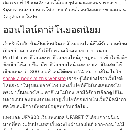
ศตวรรษที่ 16 เกมดังกล่าวได้ค่อยๆพัฒนาและแพร่กระจาย … จี้
รัฐทบทวนส่งออกข้าวโพด-กากถั่วเหลืองหวังลดการขาดแคลน
วัถตุดิบภายในปท.
ออนไลน์คาสิโนยอดนิยม
สำหรับจีคลับ นั้นเป็นเว็บพนันคาสิโนออนไลน์ที่ได้รับความนิยม
เป็นอย่างมากและยังได้รับความนิยมมาอย่างยาวนาน…
Portfolio คาสิโนและคาสิโนออนไลน์ถูกกฎหมาย เข้าใจข้อดี-
ข้อเสีย ให้มากขึ้น. มีคาสิโนออนไลน์ และ เกมคาสิโนสด ให้
เลือกเล่นกว่า 300 เกมส์ เล่นได้ตลอด 24 ชม. คาสิโน ไม่โกง
sneak a peek at this website
เราจะรู้ได้อย่างไรว่าเว็บไซต์
ไหนจะมาในรูปแบบการโกง และเว็บไซต์ที่ไม่โกงเล่นตรงไป
ตรงมาเป็นอย่างไร… คาสิโน ไม่โกง เรามีวิธีการเลือกดูได้ใน
หลายแบบ อันดับแรกเลยเราดูเว็บไซต์ก่อนว่าเป็นเว็บที่มีหน้าตา
สดใสและมีการอัพเดทข้อมูลทุกวันหรือไม่…
แทงบอล UFA600 เว็บแทงบอล UFABET ที่ได้รับความนิยม
มากที่สุด ระดับประเทศ เว็บตรงไม่ผ่านเอเย่นต์ ฝาก-ถอน ไม่มี