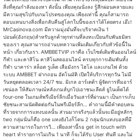
สิ่งที่คุณกำลังมองหา ดังนั้น เพียงคุณนั่งลง รู้สึกผ่อนคลายและ
มีความสุขไปกับเกมโปรดของคุณ เพียงเท่านี้ คุณก็สามารถ
ตอบแทนบางสิ่งเพื่อกลับคืนสู่โลกใบนี้ของเราได้โดยตรง เอ๊ะ!
MrCasinova.com มีความมุ่งมั่นที่จะบริจาคเงิน 1
ปอนด์(อังกฤษ)สำหรับลูกค้าทุกท่านที่ลงทะเบียนกับพันธมิตร
ของเรา คุณสามารถอ่านบทความเพิ่มเติมเกี่ยวกับหัวข้อนี้ใน
หน้า เกี่ยวกับเรา. AMBBETVIP เราคือ เว็บไซต์เดิมพันออนไลน์
กีฬา และคาสิโน คาสิโนสดออนไลน์ ครบทุกการเดิมพันทั้ง
กีฬา บาคาร่า สล็อต รูเล็ต เสือมังกร ไฮโล และเกมไพ่ ด้วย
ระบบ AMBBET ฝากถอน อัตโนมัติ เปิดให้บริการทุกวัน ไม่มี
วันหยุดตลอดเวลา 24/7 ชม. มิเกล อาร์เตต้า ผู้จัดการทีมอาร์
เซน่อล ให้สัมภาษณ์หลังเกมส์บุกไปเอาชนะลีดส์ ยูไนเต็ดได้
four-one ในเกมส์พรีเมียร์ลีกเมื่อวันเสาร์ที่ผ่านมา เป็นการเก็บ
ชัยชนะสามนัดติดต่อกันในพรีเมียร์ลีก… คำถามนี้มีคำตอบคน
ที่รวยจากการแทงบอลนั้น ส่วนมากจริงๆแล้วนั้นจะมีอยู่หลักๆ
two กลุ่มนั่นก็คือ one แทงยังไงก็โดน 2 กลุ่มนักแทงบอลที่มี
ความสามารถในการวิ… เพียงเท่านี้รอ get in touch with
heart ทำรายการไม่เกิน 1 นาที ก็จะได้รับ User ทันที และไม่