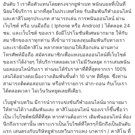
อันดับ 1 เราคือตัวแทนโดยตรงจากยูฟ่าเบท พนันบอลที่เป็นที่
นิยมใช้บริการ มากที่สุดในประเทศไทย รับเดิมพันกีฬาออนไลน์
และคาสิโนทุกประเภท สามารถเล่น การพนันออนไลน์ ผ่าน
เว็บไซต์ หรือ บนมือถือ ( Iphone หรือ Android ) ได้ตลอด 24
ชม. และเว็บไซต์ ของเรา ยังมีโปรโมชั่นพิเศษมากมาย ให้กับ
สมาชิกของเราทุกท่าน ที่เข้ามาร่วมลงทุนเดิมพันกับทางเรา
และเรายังมีคาสิโน หลากหลายเกมให้เลือกเล่น ผ่านทาง
โทรศัพท์มือถือ สมัครสมาชิกเพื่อแทงบอลออนไลน์ที่เว็บไซต์
ของเราได้ง่ายๆ ให้บริการตลอดเวลาไม่มีวันหยุด การเล่นพนัน
บอลออนไลน์กับเรา ท่านจะได้รับราคาที่ดีที่สุดจากเรา 100%
เล่นได้อย่างต่อเนื่องวางเดิมพันขั้นต่ำ 10 บาท ดีที่สุด. ซึ่งท่าน
สามารถติดต่อสอบถาม หรือทำรายการ ฝาก-ถอน กับเว็บเรา
ได้ตลอดเวลา ไม่เว้นวันหยุดเลยทีเดียว.
เว็บยูฟ่าเบทวิน มีการนำการแข่งขันกีฬาออนไลน์มากมายมา
ให้ท่านได้วางเดิมพันและ คาสิโนออนไลน์ ของเราก็ขึ้นชื่อว่า
เป็น เว็บไซต์พนัที่ดีที่สุด หากท่านต้องการ เดิมพันออนไลน์ ต้อง
นึกถึงเราเท่านั้น เพราะเราเป็นเว็บไซต์ที่ใครๆก็นึกถึงเป็นอันดับ
แรก เล่นตรงกับบริษัทยูฟ่าเบทวินการแทง บาคาร่า / คาสิโน ที่