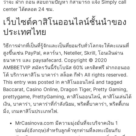
ว่าจะ ฝาก ถอน สอบถามปัญหา ก็สามารถ แจ้ง Simply call
center ได้ตลอด 24 ชม.
เว็บไซต์คาสิโนออนไลน์ชั้นนำของ
ประเทศไทย
วิธีการฝากที่เป็นที่รู้จักและเป็นที่ยอมรับทั่วโลกจะให้คะแนนที่
สูงขึ้นเช่น PayPal, คลาร์นา, Neteller, Skrill, โอนเงินผ่าน
ธนาคาร และ paysafecard. Copyright © 2020
AMBBETVIP สมัครวันนี้รับโบนัส 60% เครดิตฟรี ฝากถอนออ
โต้ บริการคาสิโน บาคาร่า สล็อต กีฬา All rights reserved.
This entry was posted in คาสิโนออนไลน์ and tagged
Baccarat, Casino Online, Dragon Tiger, Pretty Gaming,
prettygame, PrettyGaming, คาสิโนออนไลน์, คาสิโนเล่นได้
เงิน, บาคาร่า, บาคาร่าที่กำลังนิยม, พริตตี้บาคาร่า, พริตตี้เกม
มิ่ง, เกมคาสิโนประเภทไพ่.
MrCasinova.com มีความมุ่งมั่นที่จะบริจาคเงิน 1
ปอนด์(อังกฤษ)สำหรับลูกค้าทุกท่านที่ลงทะเบียนกับ