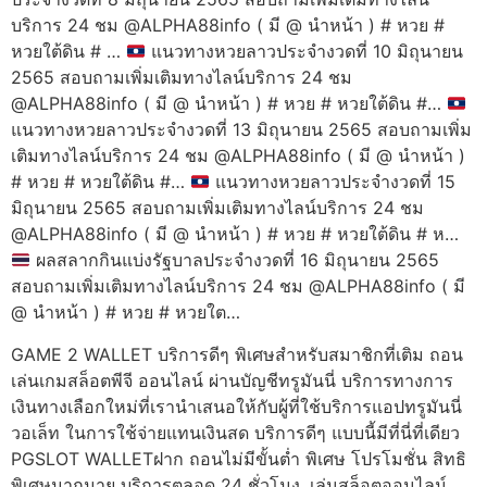
บริการ 24 ชม @ALPHA88info ( มี @ นำหน้า ) # หวย #
หวยใต้ดิน # …
แนวทางหวยลาวประจำงวดที่ 10 มิถุนายน
2565 สอบถามเพิ่มเติมทางไลน์บริการ 24 ชม
@ALPHA88info ( มี @ นำหน้า ) # หวย # หวยใต้ดิน #…
แนวทางหวยลาวประจำงวดที่ 13 มิถุนายน 2565 สอบถามเพิ่ม
เติมทางไลน์บริการ 24 ชม @ALPHA88info ( มี @ นำหน้า )
# หวย # หวยใต้ดิน #…
แนวทางหวยลาวประจำงวดที่ 15
มิถุนายน 2565 สอบถามเพิ่มเติมทางไลน์บริการ 24 ชม
@ALPHA88info ( มี @ นำหน้า ) # หวย # หวยใต้ดิน # ห…
ผลสลากกินแบ่งรัฐบาลประจำงวดที่ 16 มิถุนายน 2565
สอบถามเพิ่มเติมทางไลน์บริการ 24 ชม @ALPHA88info ( มี
@ นำหน้า ) # หวย # หวยใต…
GAME 2 WALLET บริการดีๆ พิเศษสำหรับสมาชิกที่เติม ถอน
เล่นเกมสล็อตพีจี ออนไลน์ ผ่านบัญชีทรูมันนี่ บริการทางการ
เงินทางเลือกใหม่ที่เรานำเสนอให้กับผู้ที่ใช้บริการแอปทรูมันนี่
วอเล็ท ในการใช้จ่ายแทนเงินสด บริการดีๆ แบบนี้มีที่นี่ที่เดียว
PGSLOT WALLETฝาก ถอนไม่มีขั้นต่ำ พิเศษ โปรโมชั่น สิทธิ
พิเศษมากมาย บริการตลอด 24 ชั่วโมง. เล่นสล็อตออนไลน์