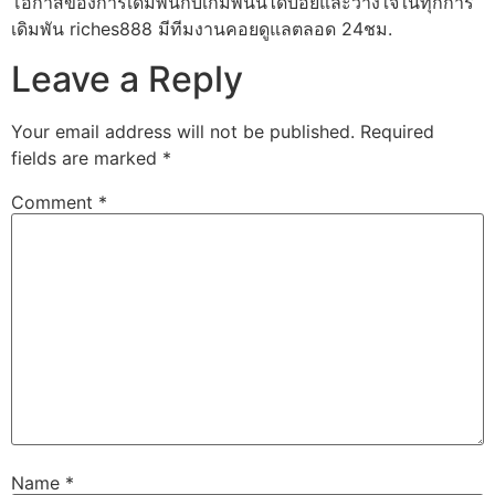
โอกาสของการเดิมพันกับเกมพนันได้บ่อยและวางใจในทุกการ
เดิมพัน riches888 มีทีมงานคอยดูแลตลอด 24ชม.
Leave a Reply
Your email address will not be published.
Required
fields are marked
*
Comment
*
Name
*