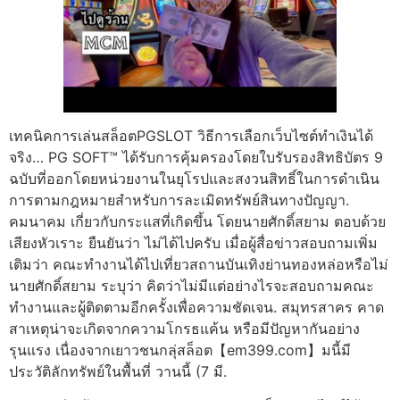
เทคนิคการเล่นสล็อตPGSLOT วิธีการเลือกเว็บไซต์ทำเงินได้
จริง… PG SOFT™ ได้รับการคุ้มครองโดยใบรับรองสิทธิบัตร 9
ฉบับที่ออกโดยหน่วยงานในยุโรปและสงวนสิทธิ์ในการดำเนิน
การตามกฎหมายสำหรับการละเมิดทรัพย์สินทางปัญญา.
คมนาคม เกี่ยวกับกระแสที่เกิดขึ้น โดยนายศักดิ์สยาม ตอบด้วย
เสียงหัวเราะ ยืนยันว่า ไม่ได้ไปครับ เมื่อผู้สื่อข่าวสอบถามเพิ่ม
เติมว่า คณะทำงานได้ไปเที่ยวสถานบันเทิงย่านทองหล่อหรือไม่
นายศักดิ์สยาม ระบุว่า คิดว่าไม่มีแต่อย่างไรจะสอบถามคณะ
ทำงานและผู้ติดตามอีกครั้งเพื่อความชัดเจน. สมุทรสาคร คาด
สาเหตุน่าจะเกิดจากความโกรธแค้น หรือมีปัญหากันอย่าง
รุนแรง เนื่องจากเยาวชนกลุ่สล็อต【em399.com】มนี้มี
ประวัติลักทรัพย์ในพื้นที่ วานนี้ (7 มี.