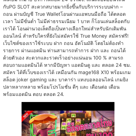
กับPG SLOT สะดวกสบายมากยิ่งขึ้นกับบริการระบบฝาก –
ถอน ผ่านบัญชี True Walletโอนผ่านแอพบนมือถือ ได้ตลอด
เวลา ไม่มีขั่นต่ำ ไม่มีค่าธรรมเนียม 1 บาท ก็โอนเล่นสล็อตกับ
เราได้ โอนผ่านวอเล็ตถือเป็นทางเลือกใหม่สำหรับนักเดิมพัน
ออนไลน์ สำหรับใครที่ยังไม่สมัครใช้ True Money สมัครฟรี!
เว็บไซต์ของเราใช้ระบบ ฝาก ถอน อัตโนมัติ โดยไม่ต้องทำ
รายการ ผ่านแอดมิน ท่านสามารถทำการ ฝาก และ ถอนได้
ด้วยตัวเอง สะดวกและรวดเร็วอย่างแน่นอน 100 % สามรถ
สอบถามแอดมินได้ หากมีปัญหา แอดมินดู และ ตลอด 24 ชม.
สมัคร ได้ที่เว็บของเราได้ เหมือนกัน mage168 X10 พร้อมเกม
สล็อต joker gaming และ บาคาร่า แทงบอลออนไลน๋ เกมยิง
ปลาหลากหลาย พร้อมโปรโมชั่น ดีๆ และ เดือนต่อ เดือน
พร้อมแอดมิน ตอบ ตลอด 24.