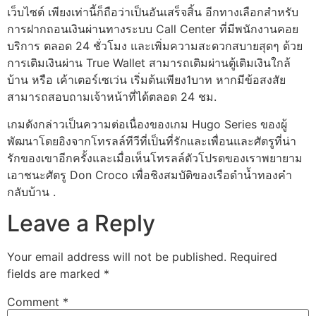
เว็บไซต์ เพียงเท่านี้ก็ถือว่าเป็นอันเสร็จสิ้น อีกทางเลือกสำหรับ
การฝากถอนเงินผ่านทางระบบ Call Center ที่มีพนักงานคอย
บริการ ตลอด 24 ชั่วโมง และเพิ่มความสะดวกสบายสุดๆ ด้วย
การเติมเงินผ่าน True Wallet สามารถเติมผ่านตู้เติมเงินใกล้
บ้าน หรือ เค้าเตอร์เซเว่น เริ่มต้นเพียง1บาท หากมีข้อสงสัย
สามารถสอบถามเจ้าหน้าที่ได้ตลอด 24 ชม.
เกมดังกล่าวเป็นความต่อเนื่องของเกม Hugo Series ของผู้
พัฒนาโดยอิงจากโทรลล์ทีวีที่เป็นที่รักและเพื่อนและศัตรูที่น่า
รักของเขาอีกครั้งและเมื่อเห็นโทรลล์ตัวโปรดของเราพยายาม
เอาชนะศัตรู Don Croco เพื่อชิงสมบัติของเรือดำน้ำทองคำ
กลับบ้าน .
Leave a Reply
Your email address will not be published.
Required
fields are marked
*
Comment
*