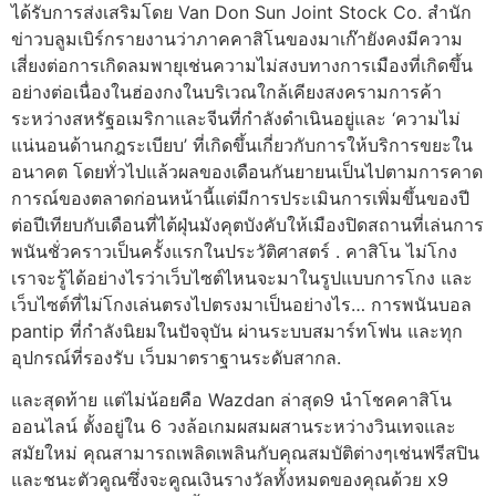
ได้รับการส่งเสริมโดย Van Don Sun Joint Stock Co. สำนัก
ข่าวบลูมเบิร์กรายงานว่าภาคคาสิโนของมาเก๊ายังคงมีความ
เสี่ยงต่อการเกิดลมพายุเช่นความไม่สงบทางการเมืองที่เกิดขึ้น
อย่างต่อเนื่องในฮ่องกงในบริเวณใกล้เคียงสงครามการค้า
ระหว่างสหรัฐอเมริกาและจีนที่กำลังดำเนินอยู่และ ‘ความไม่
แน่นอนด้านกฎระเบียบ’ ที่เกิดขึ้นเกี่ยวกับการให้บริการขยะใน
อนาคต โดยทั่วไปแล้วผลของเดือนกันยายนเป็นไปตามการคาด
การณ์ของตลาดก่อนหน้านี้แต่มีการประเมินการเพิ่มขึ้นของปี
ต่อปีเทียบกับเดือนที่ไต้ฝุ่นมังคุตบังคับให้เมืองปิดสถานที่เล่นการ
พนันชั่วคราวเป็นครั้งแรกในประวัติศาสตร์ . คาสิโน ไม่โกง
เราจะรู้ได้อย่างไรว่าเว็บไซต์ไหนจะมาในรูปแบบการโกง และ
เว็บไซต์ที่ไม่โกงเล่นตรงไปตรงมาเป็นอย่างไร… การพนันบอล
pantip ที่กำลังนิยมในปัจจุบัน ผ่านระบบสมาร์ทโฟน และทุก
อุปกรณ์ที่รองรับ เว็บมาตราฐานระดับสากล.
และสุดท้าย แต่ไม่น้อยคือ Wazdan ล่าสุด9 นำโชคคาสิโน
ออนไลน์ ตั้งอยู่ใน 6 วงล้อเกมผสมผสานระหว่างวินเทจและ
สมัยใหม่ คุณสามารถเพลิดเพลินกับคุณสมบัติต่างๆเช่นฟรีสปิน
และชนะตัวคูณซึ่งจะคูณเงินรางวัลทั้งหมดของคุณด้วย x9