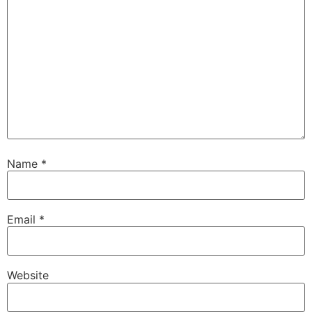
Name
*
Email
*
Website