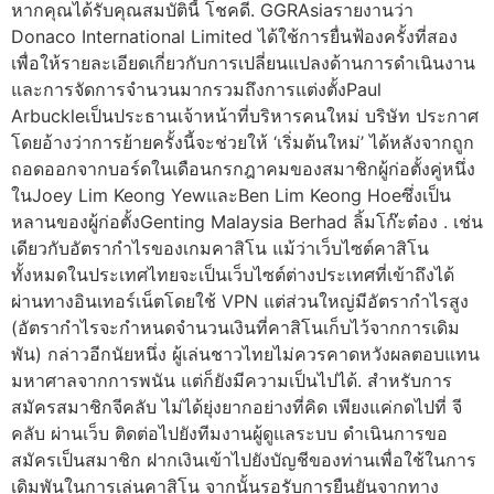
หากคุณได้รับคุณสมบัตินี้ โชคดี. GGRAsiaรายงานว่า
Donaco International Limited ได้ใช้การยื่นฟ้องครั้งที่สอง
เพื่อให้รายละเอียดเกี่ยวกับการเปลี่ยนแปลงด้านการดำเนินงาน
และการจัดการจำนวนมากรวมถึงการแต่งตั้งPaul
Arbuckleเป็นประธานเจ้าหน้าที่บริหารคนใหม่ บริษัท ประกาศ
โดยอ้างว่าการย้ายครั้งนี้จะช่วยให้ ‘เริ่มต้นใหม่’ ได้หลังจากถูก
ถอดออกจากบอร์ดในเดือนกรกฎาคมของสมาชิกผู้ก่อตั้งคู่หนึ่ง
ในJoey Lim Keong YewและBen Lim Keong Hoeซึ่งเป็น
หลานของผู้ก่อตั้งGenting Malaysia Berhad ลิ้มโก๊ะต๋อง . เช่น
เดียวกับอัตรากำไรของเกมคาสิโน แม้ว่าเว็บไซต์คาสิโน
ทั้งหมดในประเทศไทยจะเป็นเว็บไซต์ต่างประเทศที่เข้าถึงได้
ผ่านทางอินเทอร์เน็ตโดยใช้ VPN แต่ส่วนใหญ่มีอัตรากำไรสูง
(อัตรากำไรจะกำหนดจำนวนเงินที่คาสิโนเก็บไว้จากการเดิม
พัน) กล่าวอีกนัยหนึ่ง ผู้เล่นชาวไทยไม่ควรคาดหวังผลตอบแทน
มหาศาลจากการพนัน แต่ก็ยังมีความเป็นไปได้. สำหรับการ
สมัครสมาชิกจีคลับ ไม่ได้ยุ่งยากอย่างที่คิด เพียงแค่กดไปที่ จี
คลับ ผ่านเว็บ ติดต่อไปยังทีมงานผู้ดูแลระบบ ดำเนินการขอ
สมัครเป็นสมาชิก ฝากเงินเข้าไปยังบัญชีของท่านเพื่อใช้ในการ
เดิมพันในการเล่นคาสิโน จากนั้นรอรับการยืนยันจากทาง