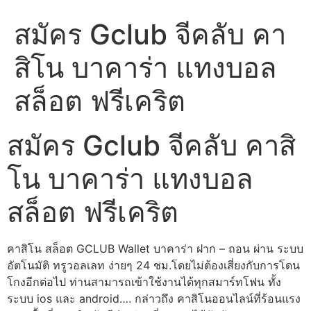
สมัคร Gclub จีคลับ คา
สิโน บาคาร่า แทงบอล
สล็อต ฟรีเคริต
สมัคร Gclub จีคลับ คาสิ
โน บาคาร่า แทงบอล
สล็อต ฟรีเคริต
คาสิโน สล็อต GCLUB Wallet บาคาร่า ฝาก – ถอน ผ่าน ระบบ
อัตโนมัติ ทรูวอลเลท ง่ายๆ 24 ชม.โดยไม่ต้องเสี่ยงกับการโดน
โกงอีกต่อไป ท่านสามารถเข้าใช้งานได้ทุกสมาร์ทโฟน ทั้ง
ระบบ ios และ android….
กล่าวถึง คาสิโนออนไลน์ที่ร้อนแรง