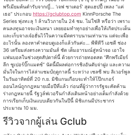
พรีเมียมต้นตำรับจากญี่… ‘เจฟ ซาเตอร์’ สุดแฮปปี้ เพลง “แค่
เธอ” ประกอบ
https://gclubtop.com
KinnPorsche The
Series พุ่งทะลุ 1 ล้านวิวภายใน 24 ชม. ไม่ใช่สิ หรือว่า เพราะ
คนลงทุนอาจจะเงินหนา เลยยอมทำทุกอย่างเพื่อให้เกิดประเด็น
และเก็บจางเจ๋อฮั่นไว้ในความมืดตราบนานเท่านาน แต่จะเพื่อ
อะไรนั้น ลองหาคำตอบดูเองก็แล้วกันค่ะ… พีพีทีวี เอชดี ช่อง
36 เตรียมส่งตรงความมันส์ ชัด เต็มอารมณ์สู่หน้าจอ เอาใจ
แฟนบอลในช่วงสุดสัปดาห์นี้ ด้วยการถ่ายทอดสด “ศึกพรีเมียร์
ลีก ซูเปอร์บิ๊กแมตช์” นัดนี้มีผลต่อการชิงอันดับจ่าฝูง และความ
มั่นใจในการไล่ล่าแชมป์ฤดูกาลนี้ ระหว่าง เชลซี พบ ลิเวอร์พูล
ในวันอาทิตย์ที่ 20 ก.ย. มิชิแกนเกือบจะทำให้โป๊กเกอร์
ออนไลน์ถูกกฎหมายเมื่อปีที่แล้ว ก่อนที่ผู้ว่าการรัฐจะคัดค้าน
ร่างกฎหมายนี้ รัฐวูล์ฟเวอรีนกำลังเดินหน้าอย่างเต็มกำลังด้วย
การเรียกเก็บเงินแบบเดียวกันในปีนี้ มิชิแกนมีประชากร
ประมาณ 10 มม.
รีวิวจากผู้เล่น Gclub