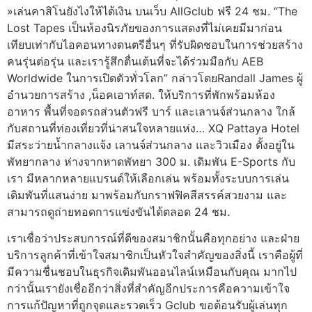
»เล่นคาสิโนยังไงให้ได้เงิน บนเว็บ AllGclub ฟรี 24 ชม. “The
Lost Tapes เป็นห้องนิรภัยของการแสดงที่ไม่เคยมีมาก่อน
เทียบเท่ากับไอคอนทางดนตรีอื่นๆ ที่รับผิดชอบในการช่วยสร้าง
คนรุ่นต่อรุ่น และเรารู้สึกตื่นเต้นที่จะได้ร่วมมือกับ AEB
Worldwide ในการเปิดตัวทั่วโลก” กล่าวโดยRandall James ผู้
อำนวยการสร้าง ,น็อคเอาท์สด. ให้บริการที่พักพร้อมห้อง
อาหาร พื้นที่จอดรถส่วนตัวฟรี บาร์ และเลานจ์ส่วนกลาง ใกล้
กับสถานที่ท่องเที่ยวที่น่าสนใจหลายแห่ง… XQ Pattaya Hotel
มีสระว่ายน้ำกลางแจ้ง เลานจ์ส่วนกลาง และวิวเมือง ตั้งอยู่ใน
พัทยากลาง ห่างจากหาดพัทยา 300 ม. เดิมพัน E-Sports กับ
เรา มีหลากหลายแบรนด์ให้เลือกเล่น พร้อมทั้งระบบการเล่น
เดิมพันที่แสนง่าย มาพร้อมกับกราฟฟิคสีสรรค์สวยงาม และ
สามารถดูถ่ายทอดการแข่งขันได้ตลอด 24 ชม.
เราเชื่อว่าประสบการณ์ที่ดีของสมาชิกนั้นคือทุกอย่าง และฝ่าย
บริการลูกค้าที่เข้าใจสมาชิกเป็นหัวใจสำคัญของสิ่งนี้ เราคือผู้ที่
มีความชื่นชอบในธุรกิจเดิมพันออนไลน์เหมือนกับคุณ มากไป
กว่านั้นเรายังเชื่ออีกว่าสิ่งที่สำคัญอีกประการคือความเข้าใจ
การแก้ปัญหาที่ถูกจุดและรวดเร็ว Gclub ขอต้อนรับผู้เล่นทุก