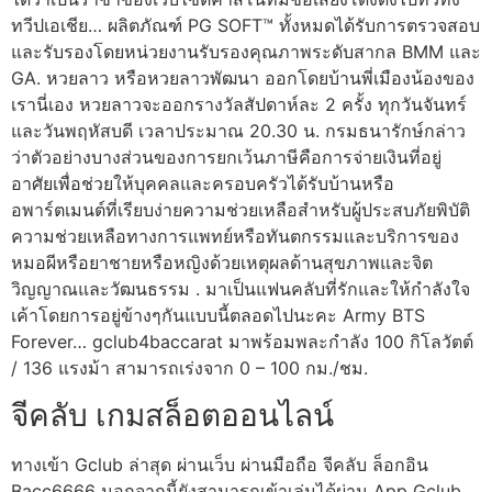
ทวีปเอเชีย… ผลิตภัณฑ์ PG SOFT™ ทั้งหมดได้รับการตรวจสอบ
และรับรองโดยหน่วยงานรับรองคุณภาพระดับสากล BMM และ
GA. หวยลาว หรือหวยลาวพัฒนา ออกโดยบ้านพี่เมืองน้องของ
เรานี่เอง หวยลาวจะออกรางวัลสัปดาห์ละ 2 ครั้ง ทุกวันจันทร์
และวันพฤหัสบดี เวลาประมาณ 20.30 น. กรมธนารักษ์กล่าว
ว่าตัวอย่างบางส่วนของการยกเว้นภาษีคือการจ่ายเงินที่อยู่
อาศัยเพื่อช่วยให้บุคคลและครอบครัวได้รับบ้านหรือ
อพาร์ตเมนต์ที่เรียบง่ายความช่วยเหลือสำหรับผู้ประสบภัยพิบัติ
ความช่วยเหลือทางการแพทย์หรือทันตกรรมและบริการของ
หมอผีหรือยาชายหรือหญิงด้วยเหตุผลด้านสุขภาพและจิต
วิญญาณและวัฒนธรรม . มาเป็นแฟนคลับที่รักและให้กำลังใจ
เค้าโดยการอยู่ข้างๆกันแบบนี้ตลอดไปนะคะ Army BTS
Forever… gclub4baccarat มาพร้อมพละกำลัง 100 กิโลวัตต์
/ 136 แรงม้า สามารถเร่งจาก 0 – 100 กม./ชม.
จีคลับ เกมสล็อตออนไลน์
ทางเข้า Gclub ล่าสุด ผ่านเว็บ ผ่านมือถือ จีคลับ ล็อกอิน
Bacc6666 นอกจากนี้ยังสามารถเข้าเล่นได้ผ่าน App Gclub