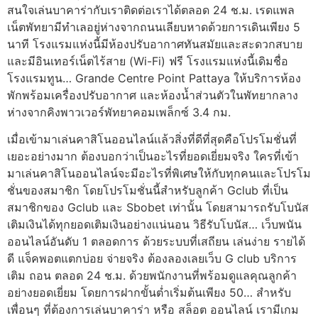
สนใจเล่นบาคาร่ากับเราติดต่อเราได้ตลอด 24 ช.ม. เรดแพล
เน็ตพัทยามีทำเลอยู่ห่างจากถนนเลียบหาดด้วยการเดินเพียง 5
นาที โรงแรมแห่งนี้มีห้องปรับอากาศทันสมัย​​และสะดวกสบาย
และมีอินเทอร์เน็ตไร้สาย (Wi-Fi) ฟรี โรงแรมแห่งนี้เดิมชื่อ
โรงแรมทูน… Grande Centre Point Pattaya ให้บริการห้อง
พักพร้อมเครื่องปรับอากาศ และห้องน้ำส่วนตัวในพัทยากลาง
ห่างจากคิงพาวเวอร์พัทยาคอมเพล็กซ์ 3.4 กม.
เมื่อเข้ามาเล่นคาสิโนออนไลน์เเล้วสิ่งที่ดีที่สุดคือโปรโมชั่นที่
เยอะอย่างมาก ต้องบอกว่าเป็นอะไรที่ยอดเยี่ยมจริง ใครที่เข้า
มาเล่นคาสิโนออนไลน์จะมีอะไรที่พิเศษให้กับทุกคนและโปรโม
ชั่นของสมาชิก โดยโปรโมชั่นนี้สำหรับลูกค้า Gclub ที่เป็น
สมาชิกของ Gclub และ Sbobet เท่านั้น โดยสามารถรับโบนัส
เติมเงินได้ทุกยอดเติมเงินอย่างเเน่นอน วิธีรับโบนัส… เว็บพนัน
ออนไลน์อันดับ 1 ตลอดการ ด้วยระบบที่เสถียน เล่นง่าย รายได้
ดี แจ็คพอตแตกบ่อย จ่ายจริง ต้องลองเลยเว็บ G club บริการ
เติม ถอน ตลอด 24 ช.ม. ด้วยพนักงานที่พร้อมดูแลคุณลูกค้า
อย่างยอดเยี่ยม โดยการฝากขั้นต่ำเริ่มต้นเพียง 50… สำหรับ
เพื่อนๆ ที่ต้องการเล่นบาคาร่า หรือ สล็อต ออนไลน์ เรามีเกม