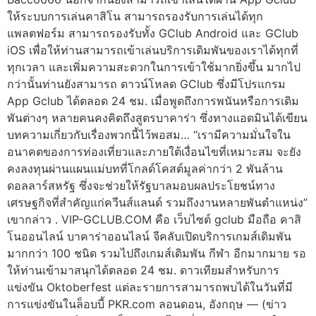
ให้ระบบการเล่นคาสิโน สามารถรองรับการเล่นได้ทุก
แพลตฟอร์ม สามารถรองรับทั้ง GClub Android และ GClub
iOS เพื่อให้ท่านสามารถเข้าเล่นบริการเดิมพันของเราได้ทุกที่
ทุกเวลา และเพิ่มความสะดวกในการเข้าใช้มากยิ่งขึ้น มากไป
กว่านั้นท่านยังสามารถ ดาวน์โหลด GClub ซึ่งมีโปรแกรม
App Gclub ได้ตลอด 24 ชม. เมื่อพูดถึงการพนันหรือการเดิม
พันต่างๆ หลายคนคงคิดถึงสูตรบาคาร่า ซึ่งทางแอดมินได้เขียน
บทความเกี่ยวกับเรื่องพวกนี้ไว้พอสม… “เรามีความมั่นใจใน
อนาคตของการท่องเที่ยวและภายใต้เงื่อนไขที่เหมาะสม จะยัง
คงลงทุนผ่านแผนแม่บทที่โกลด์โคสต์มูลค่ากว่า 2 พันล้าน
ดอลลาร์สหรัฐ ซึ่งจะช่วยให้รัฐบาลมอบผลประโยชน์ทาง
เศรษฐกิจที่สำคัญแก่ควีนส์แลนด์ รวมถึงงานหลายพันตำแหน่ง”
เขากล่าว . VIP-GCLUB.COM คือ เว็บไซต์ gclub มือถือ คาสิ
โนออนไลน์ บาคาร่าออนไลน์ จีคลับเปิดบริการเกมส์เดิมพัน
มากกว่า 100 ชนิด รวมไปถึงเกมส์เดิมพัน กีฬา อีกมากมาย รอ
ให้ท่านเข้ามาสนุกได้ตลอด 24 ชม. ดาวเทียมสำหรับการ
แข่งขัน Oktoberfest แต่ละรายการสามารถพบได้ในวันที่มี
การแข่งขันในล็อบบี้ PKR.com ลอนดอน, อังกฤษ — (ข่าว