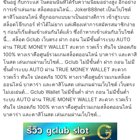
ขึ้นอยู่ กับกระแส ในตอนนั้นที่ได้รับความนิยมอย่างสูง อีกอย่าง
การเข้าเล่นเกม สล็อตออนไลน์…
Joker888net เป็นเว็บไซต์
คาสิโนออนไลน์ ที่ถูกออกแบบมาเป็นอย่างดีการ เข้าสู่ระบบ
สล็อตโจ๊กเกอร์ ทำได้ไม่ยาก แค่เพียงเท่าการสมัครสมาชิกง่าย
ๆ ก่อนก็เริ่มต้นเข้าเล่นกันได้แล้ว ซึ่งถ้าหากเข้าเล่นกับเว็บไซต์
นี้… สล็อต Gclub เว็บตรง ฝาก ถอน ไม่มีขั้นต่ำระบบ AUTO
ผ่าน TRUE MONEY WALLET สะดวก รวดเร็ว ทันใจ ปลอดภัย
100% ทางเราคือศูนย์รวมเกมสล็อตออนไลน์ บาคาร่า และคาสิ
โนสด เล่นเกมผ่านเว็บไซต์… Gclub ไม่มีขั้นต่ำ ฝาก ถอน ไม่มี
ขั้นต่ำระบบ AUTO ผ่าน TRUE MONEY WALLET สะดวก
รวดเร็ว ทันใจ ปลอดภัย 100% ทางเราคือศูนย์รวมเกมสล็อต
ออนไลน์ บาคาร่า และคาสิโนสด เล่นเกมผ่านเว็บไซต์ เว็บตรง
ไม่เอเย่นต์… Gclub Wallet ไม่มีขั้นต่ำ ฝาก ถอน ไม่มีขั้นต่ำ
ระบบ AUTO ผ่าน TRUE MONEY WALLET สะดวก รวดเร็ว
ทันใจ ปลอดภัย 100% ทางเราคือศูนย์รวมเกมสล็อตออนไลน์
บาคาร่า และคาสิโนสด เล่นเกมผ่านเว็บไซต์…