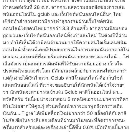
กำหนดส่งวันที่ 28 ต.ค. จากกระแสความฮอตฮิตของการเล่น
พนันออนไลน์ใน gclub และเว็บไซต์พนันออนไลน์อื่นๆ ไทย
เซิร์ตทำสำรวจพบว่ามีการทำธุรกรรมผ่านเว็บไซต์พนัน
ออนไลน์โดยคนไทยมากกว่า 3.3 ล้านครั้ง จากความนิยมของ
gclubและเว็บไซต์พนันออนไลน์ทั้งเก่าและใหม่ ในช่วงปีที่ผ่าน
มา ทำให้เห็นได้ว่ามีคนจำนวนมากให้ความสนใจเริ่มเล่นพนัน
ออนไลน์ ทั้งคนที่เคยมีประสบการณ์ในการเล่นพนันจากคาสิโน
มาก่อน และคนที่พึ่งมาเริ่มเล่นพนันจากช่องทางออนไลน์ … ไพ่
เสือมังกร เป็นเกมการเดิมพันที่ได้รับความนิยมอย่างกว้างใน
ประเทศไทยและทั่วโลก มีลักษณะคล้ายกับการแทงไพ่บาคาร่า
แต่ลุ้นง่ายได้เงินไวกว่า. Gclub คาสิโนออนไลน์ คือ เว็บไซต์
เล่นพนันออนไลน์ ที่เราจะขออธิบายให้นักพนันได้เข้าใจง่ายๆ
ว่า นักพนันจะสามารถเข้าเล่น Gclub คาสิโนออนไลน์ ผ่า…
สวัสดีครับ วันนี้ผมน่าจะมาสอน 5 เทคนิคเอาชนะบาคาร่าที่คา
สิโนไม่อยากให้คุณรู้ ส่วนครั้งหน้าเราจะมาพูดถึงตารางเดิน
เงินกัน… Tigre ได้เพิ่มสล็อตใหม่มากกว่า 50 สล็อตให้กับคาสิ
โนรัสเซียในช่วงสิบสองเดือนที่ผ่านมาในขณะที่อัตราการชนะ
ครึ่งแรกสำหรับแต่ละเครื่องเหล่านี้ดีขึ้น 0.6% เมื่อเทียบเป็นราย