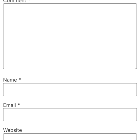
Comment
*
Name
*
Email
*
Website