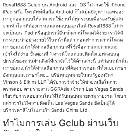
Royal1688 Gclub บน Android และ iOS ไม่ว่าจะใช้ iPhone
iPad หรือ โทรศัพท์มือถือ Android ก็ไม่เป็นปัญหา! แอพของ
เราถูกออกแบบให้สามารถใช้งานได้ทุกระบบเพื่อรองรับผู้เล่น
จากทั่วโลกที่ต้องการเล่นเกมแบบออนไลน์ Royal1688 ไม่ว่า
จะเป็นบน iPad หรืออุปกรณ์อื่นๆก็ดาวน์โหลดได้ง่าย เราได้มี
การแนะนำอย่างง่ายไว้ในหน้านี้แล้ว ก่อนทำการดาวน์โหลด
เราขอแนะนำให้ท่านเลือกภาษาที่ใช้เพื่อความสะดวกและ
เข้าใจได้ง่าย ขั้นตอนที่ 1 ดาวน์โหลดและติดตั้งแอพลงบนอุ
ปกรณ์ของท่านผ่านลิงก์ที่เราจัดไว้ให้ด้านล่างนี้ แต่ก่อนหน้านั้น
เราขอแนะนำให้ท่านเลือกภาษาที่ต้องการก่อน มีทั้งแบบภาษา
อังกฤษและภาษาไทย… บริษัทกฎหมายในสหรัฐอเมริกา
Vinson & Elkins LLP ได้รับการว่าจ้างให้ช่วยเหลือในการ
ตรวจสอบ ตามรายงาน GGRAsia เข้าหา Las Vegas Sands
เกี่ยวกับการสอบสวนใหม่ที่ได้รับมอบหมายตามรายงาน โฆษก
กล่าวว่าไม่มีความคิดเห็น Las Vegas Sands ยังเป็นผู้ให้
บริการคาสิโนในมาเก๊า Sands China Ltd.
ทำไมการเล่น Gclub ผ่านเว็บ