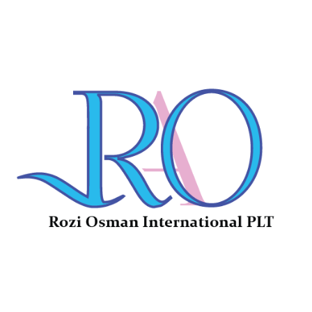
Skip
to
content