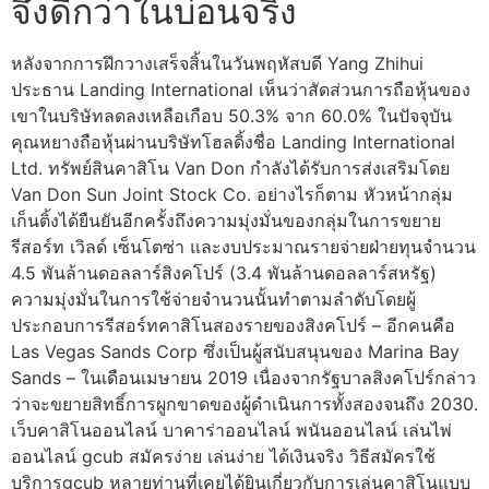
จึงดีกว่าในบ่อนจริง
หลังจากการฝึกวางเสร็จสิ้นในวันพฤหัสบดี Yang Zhihui
ประธาน Landing International เห็นว่าสัดส่วนการถือหุ้นของ
เขาในบริษัทลดลงเหลือเกือบ 50.3% จาก 60.0% ในปัจจุบัน
คุณหยางถือหุ้นผ่านบริษัทโฮลดิ้งชื่อ Landing International
Ltd. ทรัพย์สินคาสิโน Van Don กำลังได้รับการส่งเสริมโดย
Van Don Sun Joint Stock Co. อย่างไรก็ตาม หัวหน้ากลุ่ม
เก็นติ้งได้ยืนยันอีกครั้งถึงความมุ่งมั่นของกลุ่มในการขยาย
รีสอร์ท เวิลด์ เซ็นโตซ่า และงบประมาณรายจ่ายฝ่ายทุนจำนวน
4.5 พันล้านดอลลาร์สิงคโปร์ (3.4 พันล้านดอลลาร์สหรัฐ)
ความมุ่งมั่นในการใช้จ่ายจำนวนนั้นทำตามลำดับโดยผู้
ประกอบการรีสอร์ทคาสิโนสองรายของสิงคโปร์ – อีกคนคือ
Las Vegas Sands Corp ซึ่งเป็นผู้สนับสนุนของ Marina Bay
Sands – ในเดือนเมษายน 2019 เนื่องจากรัฐบาลสิงคโปร์กล่าว
ว่าจะขยายสิทธิ์การผูกขาดของผู้ดำเนินการทั้งสองจนถึง 2030.
เว็บคาสิโนออนไลน์ บาคาร่าออนไลน์ พนันออนไลน์ เล่นไพ่
ออนไลน์ gcub สมัครง่าย เล่นง่าย ได้เงินจริง วิธีสมัครใช้
บริการgcub หลายท่านที่เคยได้ยินเกี่ยวกับการเล่นคาสิโนแบบ