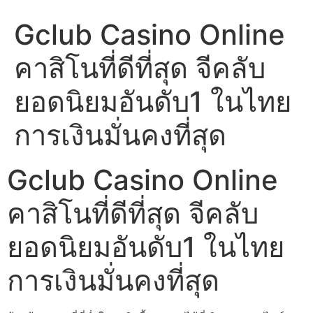
Gclub Casino Online
คาสิโนที่ดีที่สุด จีคลับ
ยอดนิยมอันดับ1 ในไทย
การเงินมั่นคงที่สุด
Gclub Casino Online
คาสิโนที่ดีที่สุด จีคลับ
ยอดนิยมอันดับ1 ในไทย
การเงินมั่นคงที่สุด