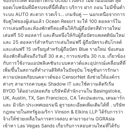
ของประเทศ ต้องยกให้กับ Gclub เว็บตรง ไม่ผ่านเอเย่นต์ สุด
ยอดเว็บพนันที่มีครบจบที่นี้ที่เดียว บริการ ฝาก ถอน ไม่มีขั้นต่ำ
ระบบ AUTO สะดวก รวดเร็ว… เกมจับคู่ — นอกเหนือจากการ
จับคู่ไพ่ของผู้เล่นแล้ว Ocean Resort จะให้ 100 ดอลลาร์ใน
การเล่นฟรีและห้องพักฟรีสองคืนให้กับผู้ถือบัตรสีดำรายใหม่
เล่นฟรี 50 ดอลลาร์ และคืนหนึ่งให้กับผู้ถือบัตรแพลตตินัมใหม่
และ 25 ดอลลาร์สำหรับการเล่นใหม่ฟรี ผู้ถือบัตรระดับโกลด์
และเล่นฟรี 15 เหรียญสำหรับผู้ถือบัตร Blue รายใหม่ ข้อเสนอ
ห้องพักคืนดีจนถึงวันที่ 30 ส.ค.; การแข่งขัน 30 ก.ย. เกี่ยวข้อง
กับการใช้งานแอปพลิเคชันระบบคลาวด์และอุปกรณ์เคลื่อนที่ที่
เพิ่มขึ้นในสถานที่ทำงานดิจิทัลในปัจจุบัน โซลูชันการรักษา
ความปลอดภัยบนคลาวด์ของ CensorNet ยังช่วยให้องค์กร
ต่างๆ สามารถควบคุม Shadow IT และใช้ความคิดริเริ่ม
BYOD ได้อย่างปลอดภัย บริษัทมีสำนักงานใน Basingstoke,
UK, Austin, TX, San Francisco, CA โคเปนเฮเกน, เดนมาร์ก
และ มิวนิก ประเทศเยอรมนี ดูรายละเอียดเพิ่มเติมได้ที่ . บริษัท
กฎหมายในสหรัฐอเมริกา Vinson & Elkins LLP ได้รับการว่า
จ้างให้ช่วยเหลือในการตรวจสอบ ตามรายงาน GGRAsia
เข้าหา Las Vegas Sands เกี่ยวกับการสอบสวนใหม่ที่ได้รับ