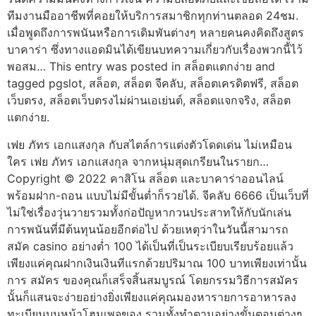
ทีมงานมืออาชีพที่คอยให้บริการสมาชิกทุกท่านตลอด 24ชม.
เมื่อพูดถึงการพนันหรือการเดิมพันต่างๆ หลายคนคงคิดถึงสูตร
บาคาร่า ซึ่งทางแอดมินได้เขียนบทความเกี่ยวกับเรื่องพวกนี้ไว้
พอสม… This entry was posted in สล็อตแตกง่าย and
tagged pgslot, สล็อต, สล็อต จีคลับ, สล็อตเครดิตฟรี, สล็อต
เว็บตรง, สล็อตเว็บตรงไม่ผ่านเอเย่นต์, สล็อตแจกจริง, สล็อต
แตกง่าย.
เฟย ภัทร เอกแสงกุล กับสไตล์การแต่งตัวโดดเด่น ไม่เหมือน
ใคร เฟย ภัทร เอกแสงกุล จากหนุ่มสุดเกรียนในรายก…
Copyright © 2022 คาสิโน สล็อต และบาคาร่าออนไลน์
พร้อมฝาก-ถอน แบบไม่มีขั้นต่ำก็รวยได้. จีคลับ 6666 เป็นเว็บที่
ไม่ใช่เรื่องวุ่นวายรวมทั้งก่อปัญหากวนประสาทให้กับนักเล่น
การพนันที่มีต้นทุนน้อยอีกต่อไป ด้วยเหตุว่าในวันนี้สามารถ
สมัค casino อย่างต่ำ 100 ได้เป็นที่เป็นระเบียบเรียบร้อยแล้ว
เพียงแค่คุณฝากเงินเงินทีแรกด้วยปริมาณ 100 บาทเพียงเท่านั้น
การ สมัคร ของคุณก็เสร็จสิ้นสมบูรณ์ โดยกรรมวิธีการสมัคร
นั้นก็แสนจะง่ายอย่างยิ่งเพียงแค่คุณมองหารายการอาหารลง
ทะเบียนบนหน้าโฮมเพจของ รวมทั้งทำตามอย่างขั้นตอนต่างๆ