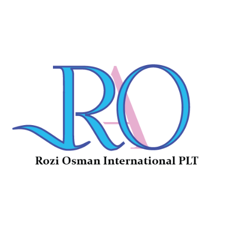
Skip
to
content