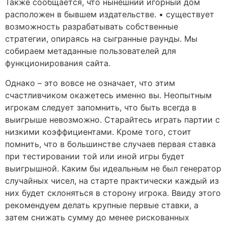
Также сообщается, что нынешний игорный дом
расположен в бывшем издательстве. • существует
возможность разрабатывать собственные
стратегии, опираясь на сыгранные раунды. Мы
собираем метаданные пользователей для
функционирования сайта.
Однако – это вовсе не означает, что этим
счастливчиком окажетесь именно вы. Неопытным
игрокам следует запомнить, что быть всегда в
выигрыше невозможно. Старайтесь играть партии с
низкими коэффициентами. Кроме того, стоит
помнить, что в большинстве случаев первая ставка
при тестировании той или иной игры будет
выигрышной. Каким бы идеальным не был генератор
случайных чисел, на старте практически каждый из
них будет склоняться в сторону игрока. Ввиду этого
рекомендуем делать крупные первые ставки, а
затем снижать сумму до менее рискованных