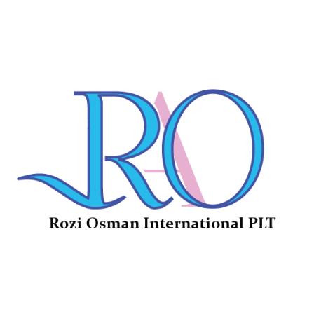
Skip
to
content