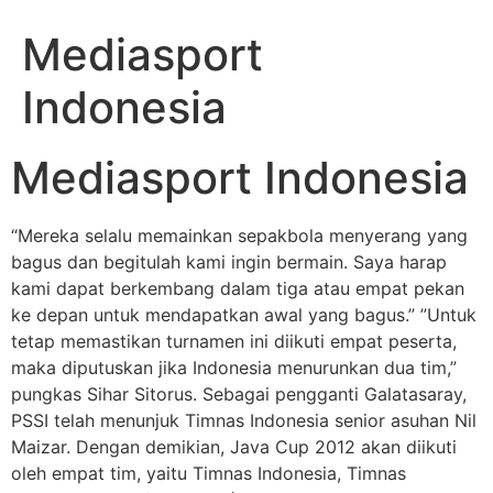
Mediasport
Indonesia
Mediasport Indonesia
“Mereka selalu memainkan sepakbola menyerang yang
bagus dan begitulah kami ingin bermain. Saya harap
kami dapat berkembang dalam tiga atau empat pekan
ke depan untuk mendapatkan awal yang bagus.” ”Untuk
tetap memastikan turnamen ini diikuti empat peserta,
maka diputuskan jika Indonesia menurunkan dua tim,”
pungkas Sihar Sitorus.
Sebagai pengganti Galatasaray,
PSSI telah menunjuk Timnas Indonesia senior asuhan Nil
Maizar. Dengan demikian, Java Cup 2012 akan diikuti
oleh empat tim, yaitu Timnas Indonesia, Timnas