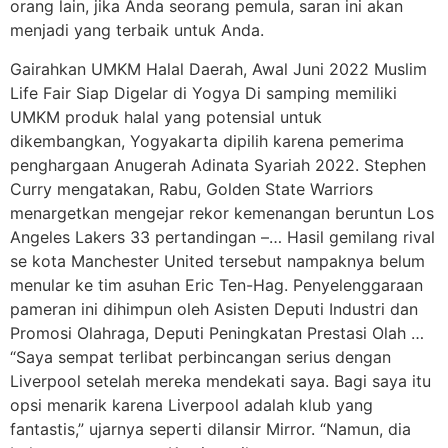
orang lain, jika Anda seorang pemula, saran ini akan
menjadi yang terbaik untuk Anda.
Gairahkan UMKM Halal Daerah, Awal Juni 2022 Muslim
Life Fair Siap Digelar di Yogya Di samping memiliki
UMKM produk halal yang potensial untuk
dikembangkan, Yogyakarta dipilih karena pemerima
penghargaan Anugerah Adinata Syariah 2022. Stephen
Curry mengatakan, Rabu, Golden State Warriors
menargetkan mengejar rekor kemenangan beruntun Los
Angeles Lakers 33 pertandingan –… Hasil gemilang rival
se kota Manchester United tersebut nampaknya belum
menular ke tim asuhan Eric Ten-Hag. Penyelenggaraan
pameran ini dihimpun oleh Asisten Deputi Industri dan
Promosi Olahraga, Deputi Peningkatan Prestasi Olah …
“Saya sempat terlibat perbincangan serius dengan
Liverpool setelah mereka mendekati saya. Bagi saya itu
opsi menarik karena Liverpool adalah klub yang
fantastis,” ujarnya seperti dilansir Mirror. “Namun, dia