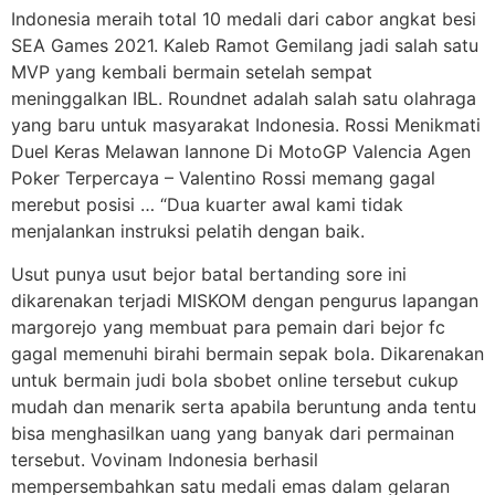
Indonesia meraih total 10 medali dari cabor angkat besi
SEA Games 2021. Kaleb Ramot Gemilang jadi salah satu
MVP yang kembali bermain setelah sempat
meninggalkan IBL. Roundnet adalah salah satu olahraga
yang baru untuk masyarakat Indonesia. Rossi Menikmati
Duel Keras Melawan Iannone Di MotoGP Valencia Agen
Poker Terpercaya – Valentino Rossi memang gagal
merebut posisi … “Dua kuarter awal kami tidak
menjalankan instruksi pelatih dengan baik.
Usut punya usut bejor batal bertanding sore ini
dikarenakan terjadi MISKOM dengan pengurus lapangan
margorejo yang membuat para pemain dari bejor fc
gagal memenuhi birahi bermain sepak bola. Dikarenakan
untuk bermain judi bola sbobet online tersebut cukup
mudah dan menarik serta apabila beruntung anda tentu
bisa menghasilkan uang yang banyak dari permainan
tersebut. Vovinam Indonesia berhasil
mempersembahkan satu medali emas dalam gelaran