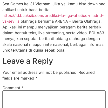
Sea Games ke-31 Vietnam. Jika ya, kamu bisa download
aplikasi untuk baca berita
https://id.buaksib.com/prediksi-la-liga-atletico-madrid-
vs-sevilla
olahraga bernama ARENA – Berita Olahraga.
Aplikasi ini mampu menyajikan beragam berita terbaik
dalam bentuk teks, live streaming, serta video. BOLA83
menyajikan seputar berita di bidang olahraga dengan
skala nasional maupun internasional, berbagai informasi
unik terutama di dunia sepak bola.
Leave a Reply
Your email address will not be published.
Required
fields are marked
*
Comment
*