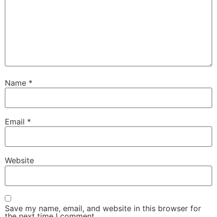
Name
*
Email
*
Website
Save my name, email, and website in this browser for
the next time I comment.