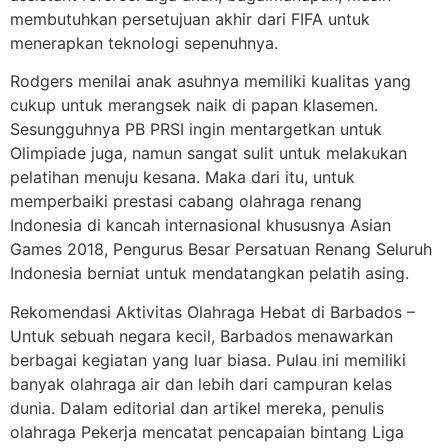
membutuhkan persetujuan akhir dari FIFA untuk
menerapkan teknologi sepenuhnya.
Rodgers menilai anak asuhnya memiliki kualitas yang
cukup untuk merangsek naik di papan klasemen.
Sesungguhnya PB PRSI ingin mentargetkan untuk
Olimpiade juga, namun sangat sulit untuk melakukan
pelatihan menuju kesana. Maka dari itu, untuk
memperbaiki prestasi cabang olahraga renang
Indonesia di kancah internasional khususnya Asian
Games 2018, Pengurus Besar Persatuan Renang Seluruh
Indonesia berniat untuk mendatangkan pelatih asing.
Rekomendasi Aktivitas Olahraga Hebat di Barbados –
Untuk sebuah negara kecil, Barbados menawarkan
berbagai kegiatan yang luar biasa. Pulau ini memiliki
banyak olahraga air dan lebih dari campuran kelas
dunia. Dalam editorial dan artikel mereka, penulis
olahraga Pekerja mencatat pencapaian bintang Liga