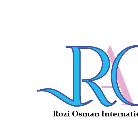
Skip
to
content