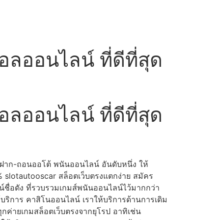
อนไลน์ ที่ดีที่สุด
อนไลน์ ที่ดีที่สุด
ก-ถอนออโต้ พนันออนไลน์ อันดับหนึ่ง ให้
% slotautooscar สล็อตเว็บตรงแตกง่าย สมัคร
ลน์ชื่อดัง ที่รวบรวมเกมส์พนันออนไลน์ไว้มากกว่า
บริการ คาสิโนออนไลน์ เราให้บริการด้านการเดิม
ุกค่ายเกมสล็อตเว็บตรงจากยุโรป อาทิเช่น