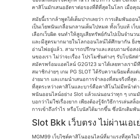
คาสิโนมักเสนออัตราต่อรองที่ดีที่สุดในโลก เมื่อค
สมัยนี้เรากล้าพูดได้เต็มปากเลยว่า การเดิมพันออนไล
เป็นเว็ยพนันเกลื่อนกลานเต็มไปหมด ทั้งเว็บแท้ เ
เลือกเว็บผิด จนทำให้สูญเสียทรัพย์กันไปเป็นจำนวน
และมีสูตรมากมายในโลกออนไลน์ได้ศึกษากัน ยิ่งชา
อ่านไพ่อยู่แล้ว. สามารถปรึกษาและสอบถามข้อสง
นของเรา ไม่ว่าจะเรื่อง โปรโมชั่นต่างๆ รับโบนั
สมัครพร้อมแอดไลน์ G2G123 มาได้เลยทางเรามีทีม
สมาชิกง่ายๆ เกม PG SLOT ได้รับความนิยมตั้งแต่
ง่ายมาก และเกมนำเสนอการจำลองที่สมจริงที่สุด …
ที่สุดระหว่างคาสิโนและบาร์คือคาสิโนไม่มีหน้าต่า
พนันออนไลน์อย่าง Slot แล้วแน่นอนว่าทุก ๆ เกมมัก
บอกว่าไม่ใช่เรื่องยาก เพียงต้องรู้จักวิธีการเล่
การเข้าถึงกำไร หรือโบนัสได้มากขึ้น ซึ่งนักเดิมพัน
Slot Bkk เว็บตรง ไม่ผ่านเอเย
MGM99 เว็บไซต์คาสิโนออนไลน์ที่มาแรงที่สุดในไท