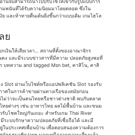
อ่านจบสามารถนำไปปรับใช้ให้เข้ากับรูปแบบการ
็นเกมพนันที่ได้รับความนิยมมาโดยตลอด ซึ่งใน
ย และท้าทายตื่นเต้นยิ่งขึ้นกว่าแบบเดิม เกมไฮโล
เลย
งโยกเงินให้เสียเวลา… สถานที่ตั้งของอาณาจักร
ั่นคง และมีระบบข่าวสารที่มีความ ปลอดภัยสูงพอที่
 in บทความ and tagged Msn bet, คาสิโน, คาสิ
 Slot ผ่านเว็บไซต์หรือแอปพลิเคชัน Slot รองรับ
ยากาศในการค้าขายผ่านทางเรือของสมัยก่อน
นชอบไม่ว่าจะเป็นคนไทยหรือชาวต่างชาติ พบกับตลาด
ค้าไทยต่างๆ เช่น อาหารไทย ผลไม้พื้นบ้าน และขนม
แล้วรับโชคใหญ่กันเถอะ สำหรับเกม Thai River
ีระบบรักษาความปลอดภัยที่เชื่อถือได้ เเละมี
่ในประเทศเพื่อนบ้าน เพื่อตอบสนองความต้องการ
ุด สมัครสมาชิกง่ายๆ นอกเหนือจากความเสี่ยงแล้ว