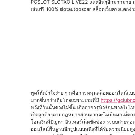
PGSLOT SLOTXO LIVE22 และอื่นๆอีกมากมาย มาพ
เล่นฟรี 100% slotautooscar สล็อตเว็บตรงแตกง่าย
พูดให้เข้าใจง่าย ๆ กคือการหมุนสล็อตออนไลน์แบบไ
มากขึ้นกว่าเดิมโดยเฉพาะเกมที่มี
https://gclubn
หวังที่วันนั้นดวงไม่ขึ้น เกิดอาการหัวร้อนพาลไปโทษ
เปิดถูกต้องตามกฏหมายส่วนมากจะไม่มีหมกเม็ดกลยุทธ
โอนเงินมีปัญหา อินเทอร์เน็ตขัดข้อง ระบบถ่ายทอ
ออนไลน์พื้นฐานอีกรูปแบบหนึ่งที่ได้รับความนิยมสู