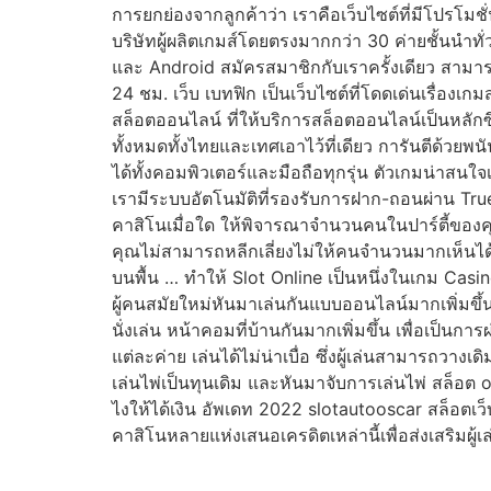
การยกย่องจากลูกค้าว่า เราคือเว็บไซต์ที่มีโปรโมชั
บริษัทผู้ผลิตเกมส์โดยตรงมากกว่า 30 ค่ายชั้นนำท
และ Android สมัครสมาชิกกับเราครั้งเดียว สามาร
24 ชม. เว็บ เบทฟิก เป็นเว็บไซต์ที่โดดเด่นเรื่องเ
สล็อตออนไลน์ ที่ให้บริการสล็อตออนไลน์เป็นหลักซ
ทั้งหมดทั้งไทยและเทศเอาไว้ที่เดียว การันตีด้วย
ได้ทั้งคอมพิวเตอร์และมือถือทุกรุ่น ตัวเกมน่าสนใ
เรามีระบบอัตโนมัติที่รองรับการฝาก-ถอนผ่าน True
คาสิโนเมื่อใด ให้พิจารณาจำนวนคนในปาร์ตี้ของค
คุณไม่สามารถหลีกเลี่ยงไม่ให้คนจำนวนมากเห็นได้ ให
บนพื้น … ทำให้ Slot Online เป็นหนึ่งในเกม Casi
ผู้คนสมัยใหม่หันมาเล่นกันแบบออนไลน์มากเพิ่มขึ้น
นั่งเล่น หน้าคอมที่บ้านกันมากเพิ่มขึ้น เพื่อเป
แต่ละค่าย เล่นได้ไม่น่าเบื่อ ซึ่งผู้เล่นสามารถ
เล่นไพ่เป็นทุนเดิม และหันมาจับการเล่นไพ่ สล็อต 
ไงให้ได้เงิน อัพเดท 2022 slotautooscar สล็อตเว็
คาสิโนหลายแห่งเสนอเครดิตเหล่านี้เพื่อส่งเสริมผู้เล