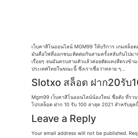
เว็บคาสิโนออนไลน์ MGM99 ให้บริการ เกมสล็อตออน
มันคือไพ่ที่ออกชนะติดต่อกันสามครั้งสลับกันไปมา
เรื่อยๆ จนมันครบสามตัวแล้วค่อยตัดแทงสีตรงข้ามกับ
ประเทศไทยในขณะนี้ ซึ่งเราเชื่อว่าหลาย ๆ…
Slotxo สล็อต ฝาก20รับ
Mgm99 เว็บคาสิโนออนไลน์น้องใหม่ ชื่อดัง ที่รวบ
โปรสล็อต ฝาก 10 รับ 100 ล่าสุด 2021 สำหรับยุคนี
Leave a Reply
Your email address will not be published.
Req