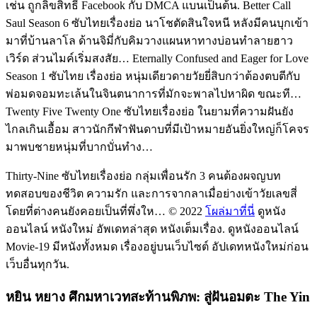
เช่น ถูกลิขสิทธิ์ Facebook กับ DMCA แบนเป็นต้น. Better Call
Saul Season 6 ซับไทยเรื่องย่อ นาโชตัดสินใจหนี หลังมีคนบุกเข้า
มาที่บ้านลาโล ด้านจิมี่กับคิมวางแผนหาทางบ่อนทำลายฮาว
เวิร์ด ส่วนไมค์เริ่มสงสัย… Eternally Confused and Eager for Love
Season 1 ซับไทย เรื่องย่อ หนุ่มเดียวดายวัยยี่สิบกว่าต้องตบตีกับ
พ่อมดจอมทะเล้นในจินตนาการที่มักจะพาลไปหาผิด ขณะที…
Twenty Five Twenty One​ ซับไทยเรื่องย่อ ในยามที่ความฝันยัง
ไกลเกินเอื้อม สาวนักกีฬาฟันดาบที่มีเป้าหมายอันยิ่งใหญ่ก็โคจร
มาพบชายหนุ่มที่บากบั่นทำง…
Thirty-Nine ซับไทยเรื่องย่อ กลุ่มเพื่อนรัก 3 คนต้องผจญบท
ทดสอบของชีวิต ความรัก และการจากลาเมื่อย่างเข้าวัยเลขสี่
โดยที่ต่างคนยังคอยเป็นที่พึ่งให… © 2022
โผล่มาที่นี่
ดูหนัง
ออนไลน์ หนังใหม่ อัพเดทล่าสุด หนังเต็มเรื่อง. ดูหนังออนไลน์
Movie-19 มีหนังทั้งหมด เรื่องอยู่บนเว็บไซต์ อัปเดทหนังใหม่ก่อน
เว็บอื่นทุกวัน.
หยิน หยาง ศึกมหาเวทสะท้านพิภพ: สู่ฝันอมตะ The Yin