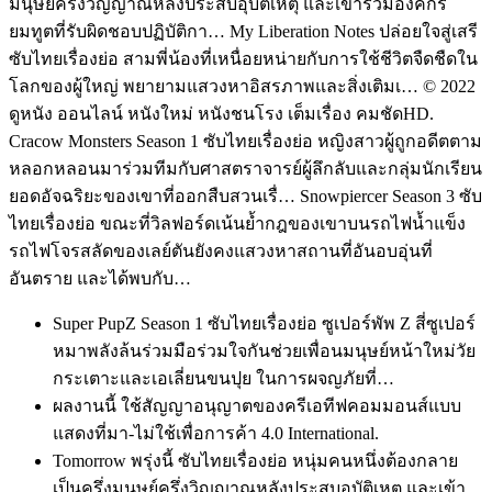
มนุษย์ครึ่งวิญญาณหลังประสบอุบัติเหตุ และเข้าร่วมองค์กร
ยมทูตที่รับผิดชอบปฏิบัติกา…
My Liberation Notes ปล่อยใจสู่เสรี
ซับไทยเรื่องย่อ สามพี่น้องที่เหนื่อยหน่ายกับการใช้ชีวิตจืดชืดใน
โลกของผู้ใหญ่ พยายามแสวงหาอิสรภาพและสิ่งเติมเ… © 2022
ดูหนัง ออนไลน์ หนังใหม่ หนังชนโรง เต็มเรื่อง คมชัดHD.
Cracow Monsters Season 1 ซับไทยเรื่องย่อ หญิงสาวผู้ถูกอดีตตาม
หลอกหลอนมาร่วมทีมกับศาสตราจารย์ผู้ลึกลับและกลุ่มนักเรียน
ยอดอัจฉริยะของเขาที่ออกสืบสวนเรื่… Snowpiercer Season 3 ซับ
ไทยเรื่องย่อ ขณะที่วิลฟอร์ดเน้นย้ำกฎของเขาบนรถไฟน้ำแข็ง
รถไฟโจรสลัดของเลย์ตันยังคงแสวงหาสถานที่อันอบอุ่นที่
อันตราย และได้พบกับ…
Super PupZ Season 1 ซับไทยเรื่องย่อ ซูเปอร์พัพ Z สี่ซูเปอร์
หมาพลังล้นร่วมมือร่วมใจกันช่วยเพื่อนมนุษย์หน้าใหม่วัย
กระเตาะและเอเลี่ยนขนปุย ในการผจญภัยที่…
ผลงานนี้ ใช้สัญญาอนุญาตของครีเอทีฟคอมมอนส์แบบ
แสดงที่มา-ไม่ใช้เพื่อการค้า 4.0 International.
Tomorrow พรุ่งนี้ ซับไทยเรื่องย่อ หนุ่มคนหนึ่งต้องกลาย
เป็นครึ่งมนุษย์ครึ่งวิญญาณหลังประสบอุบัติเหตุ และเข้า