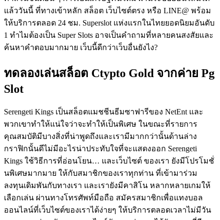
แล้ววันนี้ ที่ทางเข้าหลัก สล็อต เว็บไซต์ตรง หรือ LINE@ พร้อม
ให้บริการตลอด 24 ชม. Superslot แห่งแรกในไทยยอดนิยมอันดับ
1 ทำไมต้องเป็น Super Slots อาจเป็นคำถามที่หลายคนสงสัยและ
ค้นหาคำตอบมากมาย เว็บนี้ดีกว่าเว็บอื่นยังไง?
ทดลองเล่นสล็อต Ctypto Gold จากค่าย Pg
Slot
Serengeti Kings เป็นสล็อตแมชชีนธีมซาฟารีของ NetEnt และ
พวกเขาทำให้แน่ใจว่าจะทำให้เป็นพิเศษ ในขณะที่รายการ
คุณสมบัติมีบางสิ่งที่น่าพูดถึงและเรามีมากกว่านั้นด้านล่าง
กราฟิกนั้นดีไม่มีอะไรน่าประทับใจที่จะแสดงออก Serengeti
Kings ใช้วิธีการที่อ่อนโยน… และเว็บไซต์ ของเรา ยังมีโปรโมชั่
นพิเศษมากมาย ให้กับสมาชิกของเราทุกท่าน ที่เข้ามาร่วม
ลงทุนเดิมพันกับทางเรา และเรายังมีคาสิโน หลากหลายเกมให้
เลือกเล่น ผ่านทางโทรศัพท์มือถือ สมัครสมาชิกเพื่อแทงบอล
ออนไลน์ที่เว็บไซต์ของเราได้ง่ายๆ ให้บริการตลอดเวลาไม่มีวัน