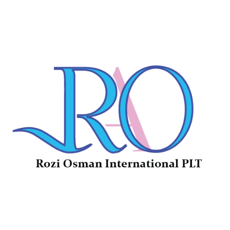
Skip
to
content