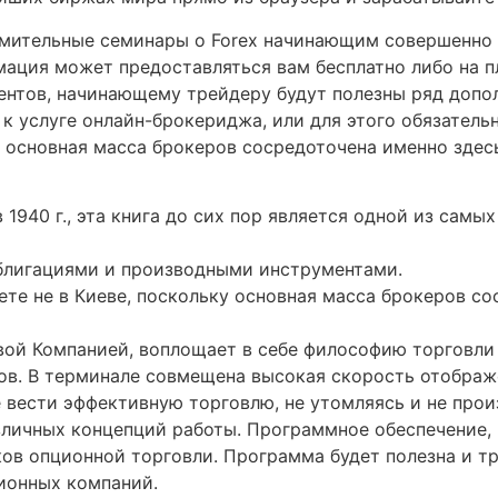
мительные семинары о Forex начинающим совершенно б
мация может предоставляться вам бесплатно либо на п
нтов, начинающему трейдеру будут полезны ряд дополн
 услуге онлайн-брокериджа, или для этого обязатель
у основная масса брокеров сосредоточена именно здес
 1940 г., эта книга до сих пор является одной из самы
облигациями и производными инструментами.
те не в Киеве, поскольку основная масса брокеров со
ой Компанией, воплощает в себе философию торговли 
ов. В терминале совмещена высокая скорость отобра
е вести эффективную торговлю, не утомляясь и не про
зличных концепций работы. Программное обеспечение
сков опционной торговли. Программа будет полезна и 
ионных компаний.