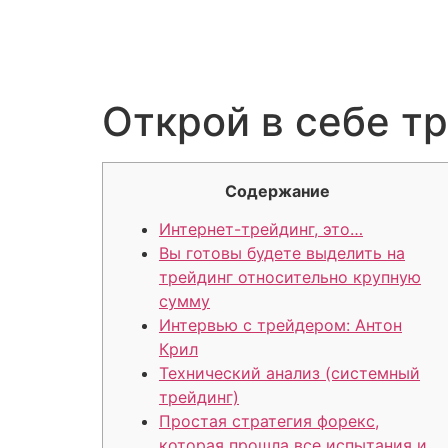
Открой в себе т
Содержание
Интернет-трейдинг, это…
Вы готовы будете выделить на
трейдинг относительно крупную
сумму
Интервью с трейдером: Антон
Крил
Технический анализ (системный
трейдинг)
Простая стратегия форекс,
которая прошла все испытания и