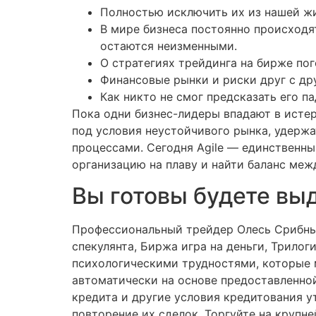
Полностью исключить их из нашей жи
В мире бизнеса постоянно происходя
остаются неизменными.
О стратегиях трейдинга на бирже по
Финансовые рынки и риски друг с др
Как никто не смог предсказать его п
Пока одни бизнес-лидеры впадают в истер
под условия неустойчивого рынка, удерж
процессами. Сегодня Agile — единственн
организацию на плаву и найти баланс ме
Вы готовы будете вы
Профессиональный трейдер Олесь Срибны
спекулянта, Биржа игра на деньги, Трилог
психологическими трудностями, которые 
автоматически на основе предоставленно
кредита и другие условия кредитования у
повторение их сделок. Торгуйте на крупн