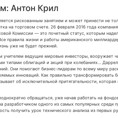
м: Антон Крил
яется рискованным занятием и может принести не толь
ка на торговом счете. 26 февраля 2016 года компани
овой Комиссии — это почетный статус, которым наде
се правила жизни и работы американского миллиардера
изнь уже не будет прежней.
м учителем ведущие мировые инвесторы, вооружает чи
ми типами облигаций и акций при колебаниях… Даррелл
ний. Они помогают бизнес-лидерам по всему миру рас
дряемых инноваций. Как правильно трансформировать б
сказывает об исключительной притягательности, которая
неоднократно обращаться, уже начав работать на фон
сана разработчиком одного из самых популярных среди
сть получить урок технического анализа из первых ру