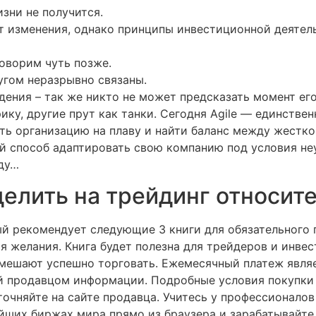
зни не получится.
т изменения, однако принципы инвестиционной деятел
говорим чуть позже.
угом неразрывно связаны.
адения – так же никто не может предсказать момент его
ику, другие прут как танки. Сегодня Agile — единств
ать организацию на плаву и найти баланс между жестк
ый способ адаптировать свою компанию под условия не
жду…
делить на трейдинг относит
й рекомендует следующие 3 книги для обязательного
ия желания. Книга будет полезна для трейдеров и инвес
мешают успешно торговать. Ежемесячный платеж явля
й продавцом информации. Подробные условия покупки 
точняйте на сайте продавца. Учитесь у профессионало
ейших биржах мира прямо из браузера и зарабатывайте 