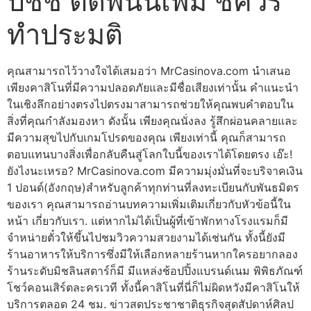
ปชช ติดพนันเพิ่ม ชี้ควร
ทำประมติ
คุณสามารถไว้วางใจได้เสมอว่า MrCasinova.com นำเสนอ
เพียงคาสิโนที่มีความปลอดภัยและมีชื่อเสียงเท่านั้น คำแนะนำ
ในเชิงลึกอย่างตรงไปตรงมาสามารถช่วยให้คุณพบคำตอบใน
สิ่งที่คุณกำลังมองหา ดังนั้น เพียงคุณนั่งลง รู้สึกผ่อนคลายและ
มีความสุขไปกับเกมโปรดของคุณ เพียงเท่านี้ คุณก็สามารถ
ตอบแทนบางสิ่งเพื่อกลับคืนสู่โลกใบนี้ของเราได้โดยตรง เอ๊ะ!
ยังไงนะเหรอ? MrCasinova.com มีความมุ่งมั่นที่จะบริจาคเงิน
1 ปอนด์(อังกฤษ)สำหรับลูกค้าทุกท่านที่ลงทะเบียนกับพันธมิตร
ของเรา คุณสามารถอ่านบทความเพิ่มเติมเกี่ยวกับหัวข้อนี้ใน
หน้า เกี่ยวกับเรา. แต่หากไม่ได้เป็นผู้ที่เข้าพักทางโรงแรมก็มี
จำหน่ายตั๋วให้ขึ้นไปชมวิวความสวยงามได้เช่นกัน ทั้งนี้ยังมี
ร้านอาหารให้บริการซึ่งมีให้เลือกหลายร้านหากใครอยากลอง
ร้านระดับมิชลินสตาร์ก็มี มีแหล่งช้อปปิ้งแบรนด์เนม พิพิธภัณฑ์
โชว์คอนเสิร์ตละครเวที ทั้งนี้คาสิโนที่นี่ก็ไม่ผิดหวังมีคาสิโนให้
บริการตลอด 24 ชม. ข่าวสดประชาชาติธุรกิจสุดสัปดาห์ศิลป