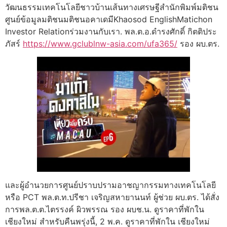
วัฒนธรรมเทคโนโลยีชาวบ้านเส้นทางเศรษฐีสำนักพิมพ์มติชน
ศูนย์ข้อมูลมติชนมติชนอคาเดมีKhaosod EnglishMatichon
Investor Relationร่วมงานกับเรา. พล.ต.อ.ดำรงศักดิ์ กิตติประ
ภัสร์
https://www.gclublnw-asia.com/ufa365/
รอง ผบ.ตร.
และผู้อำนวยการศูนย์ปราบปรามอาชญากรรมทางเทคโนโลยี
หรือ PCT พล.ต.ท.ปรีชา เจริญสหายานนท์ ผู้ช่วย ผบ.ตร. ได้สั่ง
การพล.ต.ต.ไตรรงค์ ผิวพรรณ รอง ผบช.น. ดูราคาที่พักใน
เชียงใหม่ สำหรับคืนพรุ่งนี้, 2 พ.ค. ดูราคาที่พักใน เชียงใหม่