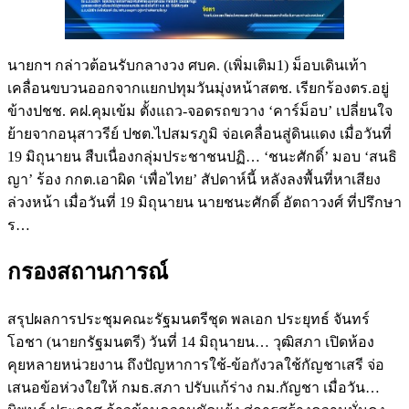
นายกฯ กล่าวต้อนรับกลางวง ศบค. (เพิ่มเติม1) ม็อบเดินเท้า
เคลื่อนขบวนออกจากแยกปทุมวันมุ่งหน้าสตช. เรียกร้องตร.อยู่
ข้างปชช. คฝ.คุมเข้ม ตั้งแถว-จอดรถขวาง ‘คาร์ม็อบ’ เปลี่ยนใจ
ย้ายจากอนุสาวรีย์ ปชต.ไปสมรภูมิ จ่อเคลื่อนสู่ดินแดง เมื่อวันที่
19 มิถุนายน สืบเนื่องกลุ่มประชาชนปฏิ… ‘ชนะศักดิ์’ มอบ ‘สนธิ
ญา’ ร้อง กกต.เอาผิด ‘เพื่อไทย’ สัปดาห์นี้ หลังลงพื้นที่หาเสียง
ล่วงหน้า เมื่อวันที่ 19 มิถุนายน นายชนะศักดิ์ อัตถาวงศ์ ที่ปรึกษา
ร…
กรองสถานการณ์
สรุปผลการประชุมคณะรัฐมนตรีชุด พลเอก ประยุทธ์ จันทร์
โอชา (นายกรัฐมนตรี) วันที่ 14 มิถุนายน… วุฒิสภา เปิดห้อง
คุยหลายหน่วยงาน ถึงปัญหาการใช้-ข้อกังวลใช้กัญชาเสรี จ่อ
เสนอข้อห่วงใยให้ กมธ.สภา ปรับแก้ร่าง กม.กัญชา เมื่อวัน…