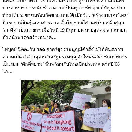
นิพนธ์ ประกาศ ก้าวข้ามความขัดแย้ง สู่การสร้างความมั่นคง
ทางอาหาร ยกระดับชีวิต ความเป็นอยู่ อาชีพ มุ่งแก้ปัญหาปาก
ท้องให้ประชาชนจังหวัดชายแดนใต้ เมื่อวั… ‘สร้างอนาคตไทย’
ปักธงกาฬสินธุ์-มหาสารคาม มั่นใจ ชาวอีสานพร้อมสนับสนุน
‘สมคิด’ เป็นนายกฯ เมื่อวันที่ 19 มิถุนายน นายอุตตม สาวนายน
หัวหน้าพรรคสร้างอนาค…
ไพบูลย์ นิติตะวัน รอด ศาลรัฐธรรมนูญมีคำสั่งไม่ให้พ้นสภาพ
ความเป็น ส.ส. กลุ่มที่ศาลรัฐธรรมนูญสั่งให้พ้นสมาชิกภาพการ
เป็น ส.ส. ‘ศักดิ์สยาม’ ลั่นพร้อมรับไทยเปิดประเทศ คาดปี’66
โก…