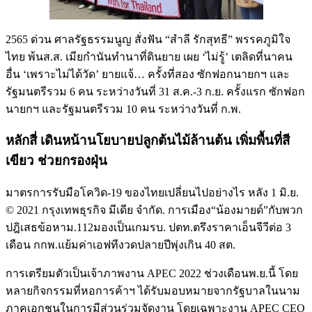
2565 ด่วน ศาลรัฐธรรมนูญ สั่งฟัน “สำลี รักสุทธี” พรรคภูมิใจ
ไทย พ้นส.ส. เมียกำนันทำนาที่ดินยาย เผย ‘ไม่รู้’ เตลิดที่นาคน
อื่น ‘เพราะไม่ได้วัด’ ยายแจ้… ครั้งที่สอง ซักฟอกนายกฯ และ
รัฐมนตรีรวม 6 คน ระหว่างวันที่ 31 ส.ค.-3 ก.ย. ครั้งแรก ซักฟอก
นายกฯ และรัฐมนตรีรวม 10 คน ระหว่างวันที่ ก.พ.
หลักสี่ เดินหน้านโยบายปลูกต้นไม้ล้านต้น เพิ่มพื้นที่สี
เขียว ช่วยกรองฝุ่น
มาตรการรับมือโควิด-19 ของไทยเปลี่ยนไปอย่างไร หลัง 1 มิ.ย.
© 2021 กรุงเทพธุรกิจ มีเดีย จำกัด. การเมือง“น้องมายด์”กับพวก
ปฎิเสธข้อหาม.112มองเป็นเกมรบ. ปตท.ตรึงราคาเอ็นจีวีต่อ 3
เดือน กกพ.แย้มค่าเอฟทีงวดปลายปีพุ่งเกิน 40 สต.
การเตรียมตัวเป็นเจ้าภาพงาน APEC 2022 ช่วงเดือนพ.ย.นี้ โดย
หลายกิจกรรมที่หอการค้าฯ ได้รับมอบหมายจากรัฐบาลในนาม
ภาคเอกชนในการมีส่วนร่วมจัดงาน โดยเฉพาะงาน APEC CEO