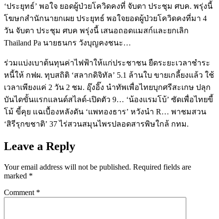
‘ประยุทธ์’ พอใจ ยอดผู้ป่วยโควิดคงที่ จับตา ประชุม ศบค. พรุ่งนี้
โฆษกสำนักนายกเผย ประยุทธ์ พอใจยอดผู้ป่วยโควิดคงที่มา 4
วัน จับตา ประชุม ศบค พรุ่งนี้ เสนอถอดแมสก์และยกเลิก
Thailand Pa นายธนกร วังบุญคงชนะ…
ร่วมแบ่งเบาต้นทุนค่าไฟฟ้าให้แก่ประชาชน ยืดระยะเวลาชำระ
หนี้ให้ กฟผ. ทุบสถิติ ‘สลากดิจิทัล’ 5.1 ล้านใบ ขายเกลี้ยงแล้ว ใช้
เวลาเพียงแค่ 2 วัน 2 ชม. อุ๊งอิ๊ง นำทัพเพื่อไทยบุกศรีสะเกษ ปลุก
บันไดขั้นแรกแลนด์สไลด์-เปิดตัว 9… ‘น้องแรมโบ้’ ซัดเพื่อไทยขี้
โม้ ขี้คุย แฉเบื้องหลังดัน ‘แพทองธาร’ หวังนำ R… พาชมสวน
‘สิรีรุกขชาติ’ 37 ไร่สวนสมุนไพรปลอดสารพิษใกล้ กทม.
Leave a Reply
Your email address will not be published.
Required fields are
marked
*
Comment
*