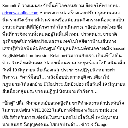
Summit ที่ วางแผนจะจัดขึ้นที่ ไอคอนสยาม จึงขอให้ทางกทม.
cricnewsonline.com
ช่วยเร่งการก่อสร้างและปรับปรุงถนนแถว
นั้น รวมถึงเข้ามามีส่วนร่วมหรือสนับสนุนกิจกรรมเนื่องจากเป็น
งานระดับชาติที่มีผู้นำจากทั่วโลกเดินทางมายังประเทศไทย ซึ่ง
พื้นที่การจัดงานทั้งหมดอยู่ในพื้นที่ กทม. ข่าวสดประชาชาติ
ธุรกิจสุดสัปดาห์ศิลปวัฒนธรรมเทคโนโลยีชาวบ้านเส้นทาง
เศรษฐีสำนักพิมพ์มติชนศูนย์ข้อมูลมติชนมติชนอคาเดมีKhaosod
EnglishMatichon Investor Relationร่วมงานกับเรา. เดินเท้าไปกิน
ข้าว 3 เหลี่ยมดินแดง ‘ปล่อยเพื่อนเรา-ประยุทธ์ออกไป’ สนั่น เมื่อ
วันที่ 19 มิถุนายน สืบเนื่องกลุ่มประชาชนปฏิรูปนัดหมายทำ
กิจกรรม “คาร์ม็อบไ… หลังม็อบประกาศยุติ ตร.เตือนใช้
กฎหมาย-ให้แยกย้าย มีมือปาระเบิดปิงปอง เมื่อวันที่ 19 มิถุนายน
สืบเนื่องกลุ่มประชาชนปฏิรูป นัดหมายทำกิจกร…
“บิ๊กตู่” ปลื้ม ทีมวอลเลย์บอลหญิงทีมชาติทำผลงานน่าประทับใจ
ในการแข่งขัน VNL 2022 ในสัปดาห์ที่สอง พร้อมร่วมส่งแรง
เชียร์สำหรับการแข่งขันในสนามต่อไป เมื่อวันที่ 19 มิถุนายน
นายธนกร วังบุญคงชนะ โฆษกประจำ… ข่าว 3 วัน ago