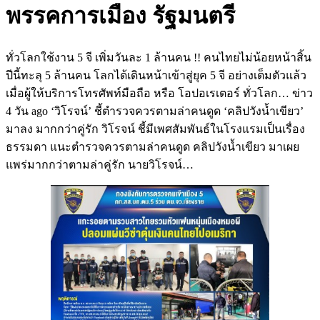
พรรคการเมือง รัฐมนตรี
ทั่วโลกใช้งาน 5 จี เพิ่มวันละ 1 ล้านคน !! คนไทยไม่น้อยหน้าสิ้น
ปีนี้ทะลุ 5 ล้านคน โลกได้เดินหน้าเข้าสู่ยุค 5 จี อย่างเต็มตัวแล้ว
เมื่อผู้ให้บริการโทรศัพท์มือถือ หรือ โอปอเรเตอร์ ทั่วโลก…
ข่าว
4 วัน ago ‘วิโรจน์’ ชี้ตำรวจควรตามล่าคนดูด ‘คลิปวังน้ำเขียว’
มาลง มากกว่าคู่รัก วิโรจน์ ชี้มีเพศสัมพันธ์ในโรงแรมเป็นเรื่อง
ธรรมดา แนะตำรวจควรตามล่าคนดูด คลิปวังน้ำเขียว มาเผย
แพร่มากกว่าตามล่าคู่รัก นายวิโรจน์…