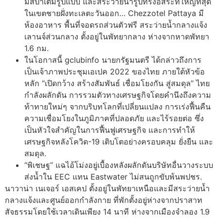
มีสปาเต็มรูปแบบ และสระว่ายน้ำรูปทรงอิสระที่ใหญ่ที่สุด
ในเขตชายฝั่งทะเลตะวันออก… Chezzotel Pattaya มี
ห้องอาหาร พื้นที่จอดรถส่วนตัวฟรี สระว่ายน้ำกลางแจ้ง
เลานจ์ส่วนกลาง ตั้งอยู่ในพัทยากลาง ห่างจากหาดพัทยา
1.6 กม.
ในโอกาสนี้ gclubinfo นายกรัฐมนตรี ได้กล่าวถึงการ
เป็นเจ้าภาพประชุมเอเปค 2022 ของไทย ภายใต้หัวข้อ
หลัก “เปิดกว้าง สร้างสัมพันธ์ เชื่อมโยงกัน สู่สมดุล” ไทย
กำลังผลักดัน การรวมตัวทางเศรษฐกิจโดยคำนึงถึงความ
ท้าทายใหม่ๆ จากบริบทโลกที่เปลี่ยนแปลง การเร่งฟื้นคืน
ความเชื่อมโยงในภูมิภาคที่ปลอดภัย และไร้รอยต่อ ซึ่ง
เป็นหัวใจสำคัญในการฟื้นฟูเศรษฐกิจ และการทำให้
เศรษฐกิจหลังโควิด-19 เติบโตอย่างครอบคลุม ยั่งยืน และ
สมดุล.
“พิเชษฐ” แฉไอ้โม่งอยู่เบื้องหลังผลักดันบริษัทอื่นวางระบบ
ส่งน้ำใน EEC แทน Eastwater ไม่สนถูกขับพ้นพปชร.
นาวาน่า เนเจอร์ เอสเคป ตั้งอยู่ในพัทยาเหนือและมีสระว่ายน้ำ
กลางแจ้งและศูนย์ออกกำลังกาย ที่พักตั้งอยู่ห่างจากปราสาท
สัจธรรมโดยใช้เวลาเดินเพียง 14 นาที ห่างจากเมืองจำลอง 1.9