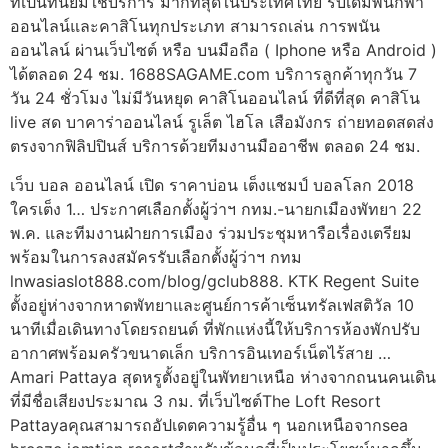
ที่เป็นที่นิยมใช้บริการ มากที่สุดในประเทศไทย รับเดิมพันกีฬา
ออนไลน์และคาสิโนทุกประเภท สามารถเล่น การพนัน
ออนไลน์ ผ่านเว็บไซต์ หรือ บนมือถือ ( Iphone หรือ Android )
ได้ตลอด 24 ชม. 1688SAGAME.com บริการลูกค้าทุกวัน 7
วัน 24 ชั่วโมง ไม่มีวันหยุด คาสิโนออนไลน์ ที่ดีที่สุด คาสิโน
live สด บาคาร่าออนไลน์ รูเล็ต ไฮโล เสือมังกร ถ่ายทอดสดส่ง
ตรงจากฟิลิปปินส์ บริการด้วยทีมงานมืออาชีพ ตลอด 24 ชม.
เว็บ บอล ออนไลน์ เปิด ราคาบ่อน เต็งแชมป์ บอลโลก 2018
ใครเต็ง 1… ประกาศเลือกตั้งผู้ว่าฯ กทม.-นายกเมืองพัทยา 22
พ.ค. และทีมงานฝ่ายการเมือง ร่วมประชุมหารือเรื่องเตรียม
พร้อมในการลงสมัครรับเลือกตั้งผู้ว่าฯ กทม
lnwasiaslot888.com/blog/gclub888. KTK Regent Suite
ตั้งอยู่ห่างจากหาดพัทยาและศูนย์การค้าเซ็นทรัลเฟสติวัล 10
นาทีเมื่อเดินทางโดยรถยนต์ ที่พักแห่งนี้ให้บริการห้องพักปรับ
อากาศพร้อมครัวขนาดเล็ก บริการอินเทอร์เน็ตไร้สาย …
Amari Pattaya สุดหรูตั้งอยู่ในพัทยาเหนือ ห่างจากถนนคนเดิน
ที่มีชื่อเสียงประมาณ 3 กม. ที่เว็บไซต์The Loft Resort
Pattayaคุณสามารถอัปเดตความรู้อื่น ๆ นอกเหนือจากsea