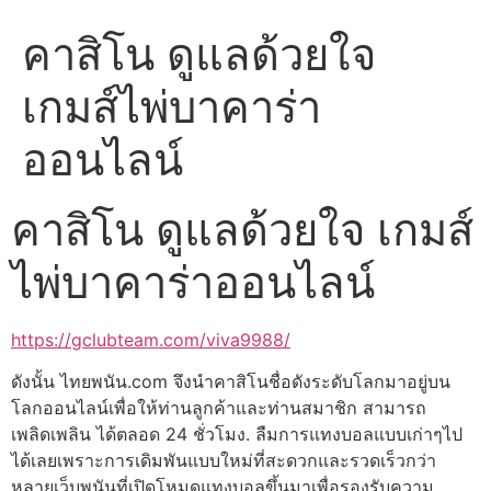
คาสิโน ดูแลด้วยใจ
เกมส์ไพ่บาคาร่า
ออนไลน์
คาสิโน ดูแลด้วยใจ เกมส์
ไพ่บาคาร่าออนไลน์
https://gclubteam.com/viva9988/
ดังนั้น ไทยพนัน.com จึงนำคาสิโนชื่อดังระดับโลกมาอยู่บน
โลกออนไลน์เพื่อให้ท่านลูกค้าและท่านสมาชิก สามารถ
เพลิดเพลิน ได้ตลอด 24 ชั่วโมง.
ลืมการแทงบอลแบบเก่าๆไป
ได้เลยเพราะการเดิมพันแบบใหม่ที่สะดวกและรวดเร็วกว่า
หลายเว็บพนันที่เปิดโหมดแทงบอลขึ้นมาเพื่อรองรับความ