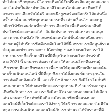
ทำให้สมาชิกทุกคน มีโอกาสที่จะได้รับฟรีเครดิต อยู่ตลอดเวลา
และไม่จำเป็นต้องฝากเงิน คาสิโนออนไลน์แจกเครดิตฟรี ก็
สามารถจะเลือกรับได้ฟรี และหนึ่งยูเซอร์จะเลือกรับได้แค่หนึ่ง
ครั้งเท่านั้น สมาชิกทุกคนสามารถที่จะอ่านเงื่อนไข และกฎ
กติกาให้ชัดเจนก่อนที่จะทำการเลือกรับ เพื่อที่จะรักษาสิทธิ
ประโยชน์ของตนเองได้.. สัมผัสประสบการณ์แห่งความสนุก
และความบันเทิงไปกับเกมพนันออนไลน์ชั้นนำยอดนิยมจาก
ค่ายเกมผู้ให้บริการชื่อดังระดับโลกได้ที่นี่ เพราะเราคือศูนย์รวม
ข้อมูลและข่าวสารวงการ iGaming ของประเทศไทย เราได้
รวบรวมรายชื่อเว็บคาสิโนที่ดีที่สุดในประเทศไทยสำหรับปี
ค.ศ.2021 นี้ ผ่านการคัดสรรค์และให้คะแนนโดยทีมงานผู้
เชี่ยวชาญมืออาชีพของเรา เพื่อช่วยให้คุณเปรียบเทียบและค้น
พบเว็บพนันออนไลน์ ที่ดีที่สุด ซึ่งเราได้ตั้งเกณฑ์มาตรฐานใน
การคัดเลือกดังต่อไปนี้. และเว็บไซต์ ของเรา ยังมีโปรโมชั่นพิ
เศษมากมาย ให้กับสมาชิกของเราทุกท่าน ที่เข้ามาร่วมลงทุน
เดิมพันกับทางเรา และเรายังมีคาสิโน หลากหลายเกมให้เลือก
เล่น ผ่านทางโทรศัพท์มือถือ สมัครสมาชิกเพื่อแทงบอล
ออนไลน์ที่เว็บไซต์ของเราได้ง่ายๆ ให้บริการตลอดเวลาไม่มีวัน
หยุด การเล่นพนันบอลออนไลน์กับเรา ท่านจะได้รับราคาที่ดี