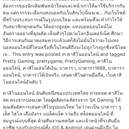
ต้องการของนักเดิมพันหน้าใหม่และหน้าเก่าให้มาใช้บริการกับ
ตน แต่กากรจะเลือกแทงบอลกับเว็บสักเว็บนั้นจะต… กับเว็บไซต์
ที่สร้างประสบการณ์ในรูปแบบใหม่ และพร้อมที่จะทำกำไรให้
กับสมาชิกทุกคนกัน ได้อย่างสูงสุด. แทงบอลออนไลน์ไม่
อันตรายอย่างที่คุณคิด เห็นทั่วๆไปตามโลกอินเตอร์เน็ต ศึกษา
วิธีการเล่นกันมาพอสมควรแล้วแต่ก็ยังไม่มั่นใจว่าจะไปแทง
บอลออนไลน์ที่ไหนหรือที่เว็บไหนดีถึงจะไม่ถูกโกงถูกชิ่งหนีโดย
เจ… This entry was posted in คาสิโนออนไลน์ and tagged
Pretty Gaming, prettygame, PrettyGaming, คาสิโน
ออนไลน์, คาสิโนเล่นได้เงิน, บาคาร่า, บาคาร่า1688, บาคาร่า
ออนไลน์, บาคาร่าได้เงินจริง, เล่นคาสิโนผ่านมือถือ, เว็บคาสิ
โนออนไลน์อันดับ 1.
คาสิโนออนไลน์ อันดับหนึ่งของประเทศไทย ถ่ายทอด คาสิโน
สด ตรงจากปอยเปต โดยผู้ผลิตเกมส์ตรงจาก SA Gaming ให้
คุณสัมผัสการเล่นคาสิโนรูปแบบใหม่ ไม่ว่าจะเป็น บาคาร่า รู
เล็ต ไฮโล เสือมังกร แบล็คแจ็ค รวมถึง สล็อตออนไลน์ ที่
สมบูรณ์แบบที่สุด ด้วยทีมงานเทคนิค และเจ้าหน้าที่ระดับมือ
อาชีพ รองรับอุปกรณ์ทั้ง iOS & Android เล่นผ่านมือถือ ไม่