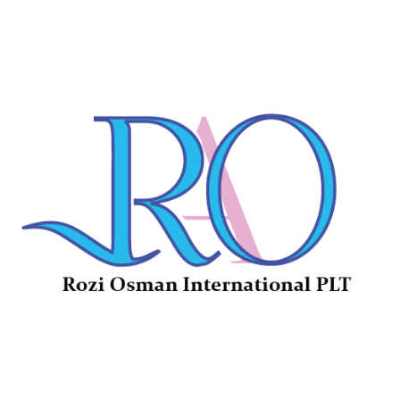
Skip
to
content