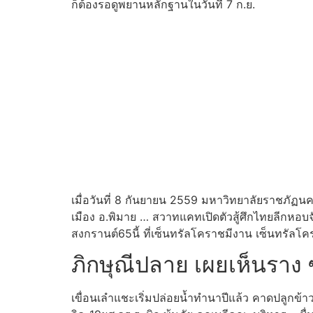
ก็ต้องรอดูพยานหลักฐานในวันที่ 7 ก.ย.
เมื่อวันที่ 8 กันยายน 2559 มหาวิทยาลัยราชภัฏนคร
เมือง อ.พิมาย … สวาทแคทเปิดตัวสู้ศึกไทยลีกหอบ
สงกรานต์65นี้ ที่เซ็นทรัลโคราชมีงาน เซ็นทรัล
ภิกษุณีปลาย เผยเห็นราง ๆ
เขื่อนเลำแชะเริ่มปล่อยน้ำทำนาปีแล้ว คาดปลูกข้าวเ