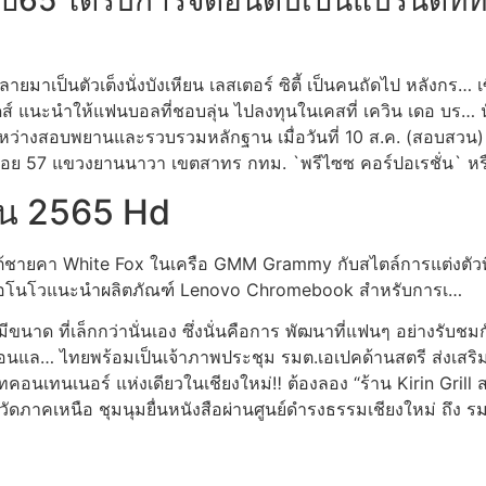
ปี65 ได้รับการจัดอันดับเป็นแบรนด์ที่
ลายมาเป็นตัวเต็งนั่งบังเหียน เลสเตอร์ ซิตี้ เป็นคนถัดไป หลังกร
ออดส์ แนะนำให้แฟนบอลที่ชอบลุ่น ไปลงทุนในเคสที่ เควิน เดอ บร… 
ะหว่างสอบพยานและรวบรวมหลักฐาน เมื่อวันที่ 10 ส.ค. (สอบสวน) สน
ุง ซอย 57 แขวงยานนาวา เขตสาทร กทม. `พรีไซซ คอร์ปอเรชั่น` 
ายน 2565 Hd
้ชายคา White Fox ในเครือ GMM Grammy กับสไตล์การแต่งตัวที่โดด
… เลอโนโวแนะนำผลิตภัณฑ์ Lenovo Chromebook สำหรับการเ…
องจะมีขนาด ที่เล็กกว่านั่นเอง ซึ่งนั่นคือการ พัฒนาที่แฟนๆ อย่างร
ือนแล… ไทยพร้อมเป็นเจ้าภาพประชุม รมต.เอเปคด้านสตรี ส่งเสริมพ
ตรีทคอนเทนเนอร์ แห่งเดียวในเชียงใหม่‼️ ต้องลอง “ร้าน Kirin Gri
หวัดภาคเหนือ ชุมนุมยื่นหนังสือผ่านศูนย์ดำรงธรรมเชียงใหม่ ถึง 