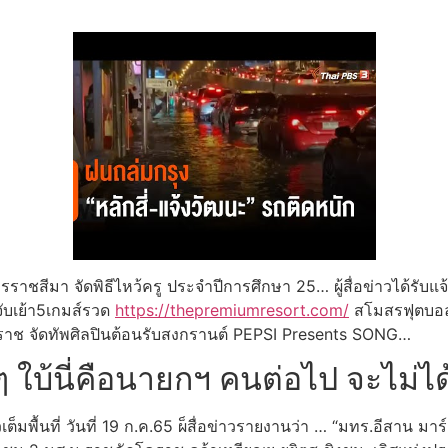
ราชสีมา จัดพิธีไหว้ครู ประจำปีการศึกษา 25… ผู้สื่อข่าวได้รับแจ
จับเย้า5เกมส์รวด
https://thepremiumresort.com/
สโมสรฟุตบอล
โคราช จัดทัพศิลปินต้อนรับสงกรานต์ PEPSI Presents SONG…
 ใบ้นี่คือนายกฯ คนต่อไป จะไม่ได
ต็มพื้นที่ วันที่ 19 ก.ค.65 ผ็สื่อข่าวรายงานว่า … “มทร.อีสาน ม