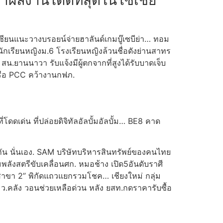
ทำผลงานได้ดีที่สุดในโซเชีย
… เซียนแนะวางบรอยน์จ่ายฮาลันด์เกมบู๊เซบีย่า… ทอม
นักเรียนหญิงม.6 โรงเรียนหญิงล้วนชื่อดังย่านสาทร
.ยานนาวา รับแจ้งมีผู้ตกจากที่สูงได้รับบาดเจ็บ
หรือ PCC คว้างานกฟภ.
เด่น ที่ปล่อยดิจิทัลอัลบั้มอัลบั้ม… BE8 คาด
ับชมกัน นั่นเอง. SAM บริษัทบริหารสินทรัพย์ของคนไทย
ลังสตรีขับเคลื่อนศก. หมอช้าง เปิด5อันดับราศี
ll สาขา 2” พิกัดแถวแยกรวมโชค… เชียงใหม่ กลุ่ม
รมว.คลัง วอนช่วยเหลือด่วน หลัง ยสท.กดราคารับซื้อ