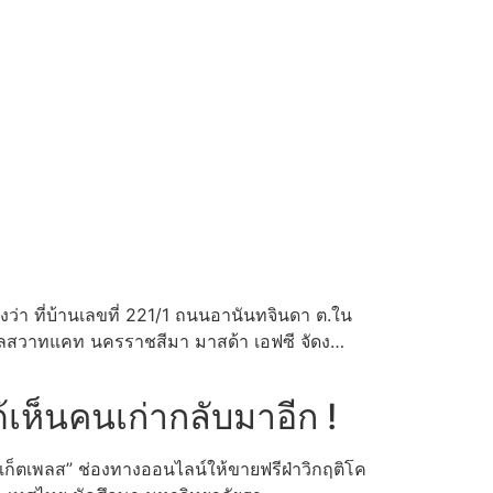
้งว่า ที่บ้านเลขที่ 221/1 ถนนอานันทจินดา ต.ใน
สวาทแคท นครราชสีมา มาสด้า เอฟซี จัดง…
้เห็นคนเก่ากลับมาอีก !
าร์เก็ตเพลส” ช่องทางออนไลน์ให้ขายฟรีฝ่าวิกฤติโค