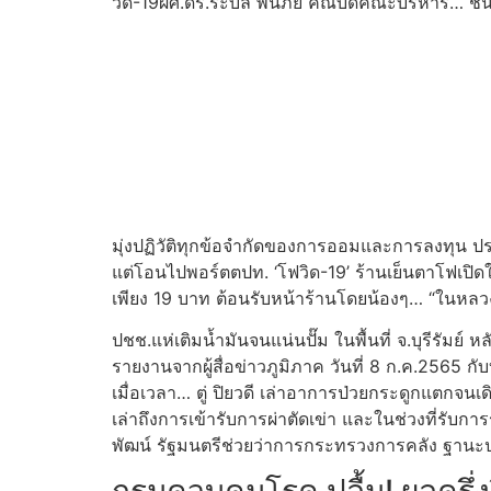
วิด-19ผศ.ดร.ระบิล พ้นภัย คณบดีคณะบริหาร… ชื่
มุ่งปฏิวัติทุกข้อจำกัดของการออมและการลงทุน ประ
แต่โอนไปพอร์ตตปท. ‘โฟวิด-19’ ร้านเย็นตาโฟเปิดใ
เพียง 19 บาท ต้อนรับหน้าร้านโดยน้องๆ… “ในหล
ปชช.แห่เติมน้ำมันจนแน่นปั๊ม ในพื้นที่ จ.บุรีรัมย์
รายงานจากผู้สื่อข่าวภูมิภาค วันที่ 8 ก.ค.2565 ก
เมื่อเวลา… ตู่ ปิยวดี เล่าอาการป่วยกระดูกแตกจนเด
เล่าถึงการเข้ารับการผ่าตัดเข่า และในช่วงที่รับ
พัฒน์ รัฐมนตรีช่วยว่าการกระทรวงการคลัง ฐา