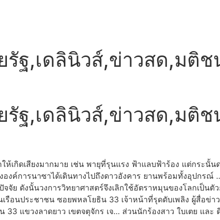
ยรัฐ,เดลินิวส์,ข่าวสด,มติ
ยรัฐ,เดลินิวส์,ข่าวสด,มติ
ห้เกิดเสียงมากมาย เช่น พายุที่รุนแรง ฟ้าแลบฟ้าร้อง แต่กระนั้นดา
์ขององค์การนาซาได้เดินทางไปถึงดาวอังคาร ยานพร้อมทั้งอุปกรณ์ 
ปัจจัย ดังนั้นวงการวิทยาศาสตร์จึงเลิกใช้อัตราหมุนของโลกเป
เรือนประชาชน ซอยพหลโยธิน 33 เจ้าหน้าที่รุดดับเพลิง ผู้สื่อข่าว
ิน 33 แขวงลาดยาว เขตจตุจักร เจ… ส่วนนักร้องสาว ใบเตย และ 