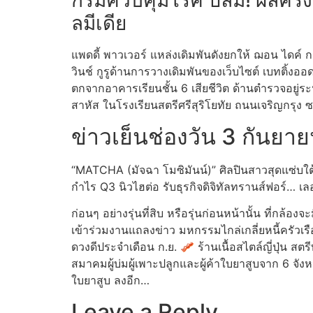
กรมควบคุมโรค ปลื้ม! ผลครึ่ง
ลมีเดีย
แพดดี้ พาวเวอร์ แหล่งเดิมพันดังยกให้ ฌอน ไดค์ ก
วินช์ กูรูด้านการวางเดิมพันของเว็บไซต์ เบทติ้ง
ตกจากอาคารเรียนชั้น 6 เสียชีวิต ด้านตำรวจอยู่ร
สาหัส ในโรงเรียนสตรีศรีสุริโยทัย ถนนเจริญกร
ข่าวเย็นช่องวัน 3 กันย
“MATCHA (มัจฉา โมซิมันน์)” ศิลปินสาวสุดแซ่บใต
กำไร Q3 นิวไฮต่อ รับธุรกิจดิจิทัลทรานส์ฟอร์
ก่อนๆ อย่างรุ่นที่สิบ หรือรุ่นก่อนหน้านั้น ที่กล้
เข้าร่วมงานแถลงข่าว มหกรรมไกล่เกลี่ยหนี้ครัวเร
ดวงดีประจำเดือน ก.ย. 🥓 ร้านเนื้อสไตล์ญี่ปุ่น ส
สมาคมผู้บ่มผู้เพาะปลูกและผู้ค้าใบยาสูบจาก 6 จัง
ใบยาสูบ ลงอีก…
Leave a Reply