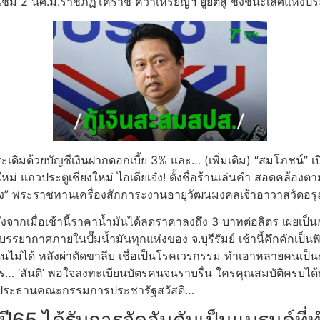
นชม 2 นศ.ม.ราชภัฏโคราช คว้าเหรียญฯ ยูยิตสู ชิงชนะเลิศแห่ง
เดิมด้วยบัญชีเงินฝากดอกเบี้ย 3% และ… (เพิ่มเติม) “สมโภชน์” เ
หม่ แถวประตูเชียงใหม่ ไอเดียเจ๋ง! ตั้งชื่อร้านเล่นคำ สอดคล้อง
วง” พระราชทานเครื่องสักการะงานอายุวัฒนมงคลเจ้าอาวาสวัดอ
 หลังจากเมื่อเช้านี้ราคาน้ำมันได้ลดราคาลงถึง 3 บาทต่อลิตร เผยเป็
ับบรรยากาศภายในปั๊มน้ำมันทุกแห่งของ จ.บุรีรัมย์ เช้านี้คึกคักเ
ินไม่ได้ หลังผ่าตัดขาลีบ เชื่อเป็นโรคเวรกรรม ทำเอาหลายคนเป็นห่วง
การร… ‘สันติ’ พอใจลงทะเบียนบัตรคนจนราบรื่น ใครคุณสมบัติครบได
นะประธานคณะกรรมการประชารัฐสวัสดิ…