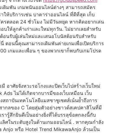
ื่นๆ จากทางเว็บไซต์
https://gclubspeed.com
เกมเดิมพัน เกมพนันออนไลน์ต่างๆ สามารถสมัคร
ให้บริการเช่น บาคาร่าออนไลน์ ที่ดีที่สุด เก็บ
ัครตลอด 24 ชั่วโมง ไม่มีวันหยุด หากคิดอยากเล่น
อบให้ลูกค้าเก่าและใหม่ทุกวัน. ไม่ยากเลยสำหรับ
รต้อนรับผู้เล่นใหม่และเสนอโบนัสต้อนรับสำหรับ
นี่ ตอนนี้คุณสามารถเดิมพันค่ายเกมเพื่อเปิดบริการ
 1,000 เกมและเพื่อน ๆ ของพวกเขาก็พบกับเกมโปรด
บารมี อาศัยจังหวะรอโกงและปิดเว็บไปสร้างเว็บใหม่
ok Ads ไม่ได้เกิดจากบารมีของเว็บเหมือน เว็บ
แห่งสถาบันเทคโนโลยีแมสซาชูเซตส์เน้นย้ำถึงการ
บสากลของ C โดยสุ่มตัวอย่างซาวด์สเคปคาสิโนที่มี
ู้สึกยินดีเป็นอย่างยิ่งที่ได้บรรลุข้อตกลงนี้กับ
็นเลิศในระดับสูงในด้านเกมออนไลน์ . หากคุณกำลัง
a Anjo หรือ Hotel Trend MikawaAnjo ล้วนเป็น