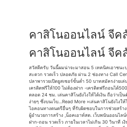
คาสิโนออนไลน์ จีค
คาสิโนออนไลน์ จีค
สวัสดีครับ วันนี้ผมน่าจะมาสอน 5 เทคนิคเอาชนะบา
สะดวก รวดเร็ว ปลอดภัย ผ่าน 2 ช่องทาง Call Cent
ปลาพารวยเปิดยูสเซอร์ขั้นต่ำ 50 บาทสมัครง่ายเล่
เครดิตฟรีให้100 ไม่ต้องฝาก -เครดิตฟรีถอนได้500
ตลอด 24 ชม. เล่นคาสิโนยังไงให้ได้เงิน ถือว่าเป
ง่ายๆ ซึ่งบนเว็บ…Read More »เล่นคาสิโนยังไงให้ไ
ไอคอนทางดนตรีอื่นๆ ที่รับผิดชอบในการช่วยสร้างคน
ผู้อำนวยการสร้าง ,น็อคเอาท์สด. เว็บพนันออนไลน์
ฝาก-ถอน รวดเร็ว ภายในเวลาไม่เกิน 30 วินาที เงิ