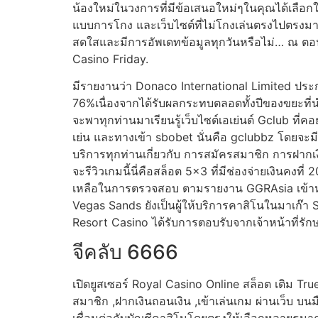
น้องใหม่ในวงการที่มีข้อเสนอใหม่ๆในคุณได้เลือกใ
แบบการโกง และเว็บไซต์ที่ไม่โกงเล่นตรงไปตรงมาเป
สดใสและมีการอัพเดทข้อมูลทุกวันหรือไม่… ณ ตอน
Casino Friday.
มีรายงานว่า Donaco International Limited ประกาศ
76%เนื่องจากได้รับผลกระทบตลอดทั้งปีของขยะที่น
จะพาทุกท่านมาเรียนรู้เว็บไซต์เอเย่นต์ Gclub ที่
เย่น และทางเข้า sbobet นั่นคือ gclubbz โดยจะมี
บริการทุกท่านเกี่ยวกับ การสมัครสมาชิก การฝากเง
จะรีวิวเกมนี้นี่คือสล็อต 5×3 ที่มีช่องจ่ายเงินคง
เหลือในการตรวจสอบ ตามรายงาน GGRAsia เข้าหา
Vegas Sands ยังเป็นผู้ให้บริการคาสิโนในมาเก๊า
Resort Casino ได้รับการตอบรับจากเจ้าหน้าที่รัก
จีคลับ 6666
เปิดยูสเซอร์ Royal Casino Online สล็อต เติม Tr
สมาชิก ,ฝากเงินถอนเงิน ,เข้าเล่นเกม ผ่านเว็บ บ