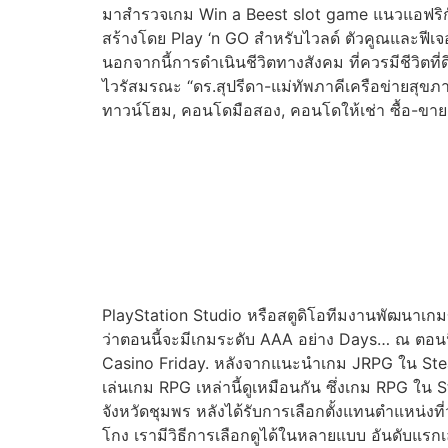
มาสำรวจเกม Win a Beest slot game แนวแอฟริกั
สร้างโดย Play ‘n GO สำหรับไวลด์ ตัวคูณและฟีเจ
นอกจากนี้การดำเนินชีวิตทางสังคม ที่ควรมีชีวิตท
ไวรัสมรณะ “ดร.สุปรีดา-แม่ทัพภาคีเครือข่ายสุขภ
ทาวน์โฮม, คอนโดมือสอง, คอนโดให้เช่า ซื้อ-ข
PlayStation Studio หรือสตูดิโอทีมงานพัฒนาเกมข
ว่าตอนนี้จะมีเกมระดับ AAA อย่าง Days… ณ ตอนน
Casino Friday. หลังจากแนะนำเกม JRPG ใน Stea
เล่นเกม RPG เหล่านี้ดูเหมือนกัน ซึ่งเกม RPG ใน
จังหวัดชุมพร หลังได้รับการเลือกตั้งแทนตำแหน่งที่
โกง เรามีวิธีการเลือกดูได้ในหลายแบบ อันดับแรก