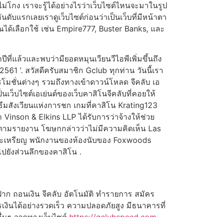
ม่โกง เราจะรู้ได้อย่างไรว่าเว็บไซต์ไหนจะมาในรูป
ับแรกเลยเราดูเว็บไซต์ก่อนว่าเป็นเว็บที่มีหน้าตา
ด้เลือกใช้ เช่น Empire777, Buster Banks, และ
ี่แล้วและพบว่ามียอดหมุนเวียนวีไอพีเพิ่มขึ้นถึง
1 ‘. สวัสดีครับสมาชิก Gclub ทุกท่าน วันนี้เรา
ปรโมชั่นต่างๆ รวมถึงทางเข้าดาวน์โหลด จีคลับ เอ
เว็บไซต์เอเย่นต์ของเว็บคาสิโนจีคลับที่คอยให้
ธีมสังเวียนแห่งการชก เกมที่คาสิโน Krating123
า Vinson & Elkins LLP ได้รับการว่าจ้างให้ช่วย
ามรายงาน โฆษกกล่าวว่าไม่มีความคิดเห็น Las
ว และเหรียญ พนักงานของห้องนับของ Foxwoods
ไปยังส่วนลึกของคาสิโน .
ฝาก ถอนเงิน จีคลับ อัตโนมัติ ทำรายการ สมัคร
เงินได้อย่างรวดเร็ว ความปลอดภัยสูง มีธนาคารที่