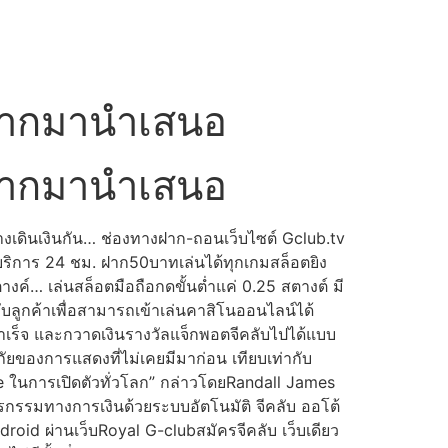
 มากมานำเสนอ
 มากมานำเสนอ
รางเดินเงินกัน… ช่องทางฝาก-ถอนเว็บไซต์ Gclub.tv
บริการ 24 ชม.
ฝาก50บาทเล่นได้ทุกเกมสล็อตยิง
ค์… เล่นสล็อตมือถือกดขั้นต่ำแค่ 0.25 สตางต์ มี
ับลูกค้าเพื่อสามารถเข้าเล่นคาสิโนออนไลน์ได้
มสำเร็จ และกวาดเงินรางวัลแจ็กพอตจีคลับไปได้แบบ
ภัยของการแสดงที่ไม่เคยมีมาก่อน เทียบเท่ากับ
ide ในการเปิดตัวทั่วโลก” กล่าวโดยRandall James
ุรกรรมทางการเงินด้วยระบบอัตโนมัติ จีคลับ ออโต้
roid ผ่านเว็บRoyal G-clubสมัครจีคลับ เว็บเดียว