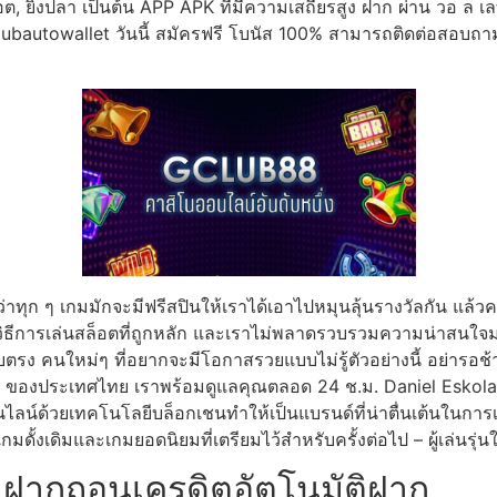
ล็อต, ยิงปลา เป็นต้น APP APK ที่มีความเสถียรสูง ฝาก ผ่าน วอ ล เ
bautowallet วันนี้ สมัครฟรี โบนัส 100% สามารถติดต่อสอบถามข
ว่าทุก ๆ เกมมักจะมีฟรีสปินให้เราได้เอาไปหมุนลุ้นรางวัลกัน แล
รู้จักวิธีการเล่นสล็อตที่ถูกหลัก และเราไม่พลาดรวบรวมความน่าสนใจม
บตรง คนใหม่ๆ ที่อยากจะมีโอกาสรวยแบบไม่รู้ตัวอย่างนี้ อย่ารอช้
ดับ 1 ของประเทศไทย เราพร้อมดูแลคุณตลอด 24 ช.ม. Daniel Esk
ลน์ด้วยเทคโนโลยีบล็อกเชนทำให้เป็นแบรนด์ที่น่าตื่นเต้นในการเป
้งเดิมและเกมยอดนิยมที่เตรียมไว้สำหรับครั้งต่อไป – ผู้เล่นรุ่นใ
้ ฝากถอนเครดิตอัตโนมัติฝาก