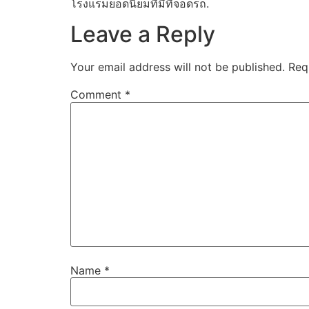
โรงแรมยอดนิยมที่มีที่จอดรถ.
Leave a Reply
Your email address will not be published.
Req
Comment
*
Name
*