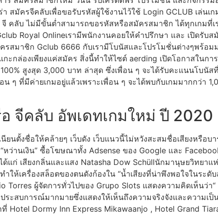
าร สมัครสมาชิกใหม่ วันนี้ รับเครดิตฟรี โปรโมชั่น และกิจกรรมอ
 สมัครจีคลับเพื่อขอรับรหัสผู้ใช้งานไว้ใช้ Login GCLUB เล่น
 จี คลับ ไม่มีขั้นต่ำสามารถขอรหัสหรือสมัครสมาชิก ได้ทุกเกมที่เรา
Gclub Royal Onlineเรามีพนักงานคอยให้คำปรึกษา และ เปิดรับสม
สมัครสมาชิก Gclub 6666 กับเรามีโบนัสและโปรโมชั่นต่างๆพร้อมม
์แกะกล่องเพียงแค่สมัคร สิ่งนี้ทำให้ไซต์ aerding เปิดโอกาสในกา
0% สูงสุด 3,000 บาท ล่าสุด ซึ่งเพื่อน ๆ จะได้รับคะแนนโบนัสที่
่อน ๆ ที่มีค่ายเกมอยู่แล้วเพราะเพื่อน ๆ จะได้พบกับเกมมากกว่า
อ จีคลับ อัพเดทเกมใหม่ ปี 2020
นียนตั้งชื่อให้คล้ายๆ เว็บดัง เว็บแนวนี้ไม่หวังสะสมชื่อเสียงหรือ
จากการ “หว่านเงิน” ซื้อโฆษณาทั้ง Adsense ของ Google และ Facebo
ัน ได้แก่ เสียงกลิ่นและแสง Natasha Dow Schüllนักมานุษยวิทยา
อทำให้เครื่องสล็อตของตนดังก้องใน “น้ำเสียงที่น่าพึงพอใจในระดั
cio Torres ผู้จัดการทั่วไปของ Grupo Slots แสดงความคิดเห็นว่า“ เราร
ศที่มีประสบการณ์มากมายซึ่งแสดงให้เห็นถึงความจริงจังและความเป
ที่ Hotel Dormy Inn Express Mikawaanjo , Hotel Grand Tiar