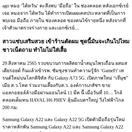
ago หมอ ‘ไต้หวัน’ ตะลึงพบ ‘มือถือ’ ใน ช่องคลอด หลังเอกซ์เรย์
เจอ หมอจาก ไต้หวัน ได้ทำการเปิดเผยเคสประหลาดที่เป็นการ
พบเจอ มือถือ ภายใน ช่องคลอด ของคนไข้รายหนึ่ง หลังจากที่
เจ้าตัวมาตรวจร่างกาย และเอกซ์เรย์…
สาวแซ่บเสริมสวย เข้าร้านตัดผม ชุดนี้มันจะเกินไปไหม
ชาวเน็ตถาม ทำไมไม่ใส่เสื้อ
29 สิงหาคม 2565 รวบขบวนการผลิตยาน้ำสมุนไพรเถื่อน ผสมส
เตียรอยด์ กินแล้วเข้ารพ. ซัมซุงชวนทำความรู้จัก ‘GameFi’ เท
รนด์ใหม่บนโลกดิจิทัล กับ Galaxy A73 5G. เปิดภาพใหม่ “เจ๊นุช”
เมีย ส.ว.โหด ร่วมงานเลี้ยงกับส.ว. องค์การเภสัชฯ ขาย
แอลกอฮอล์ล้างมือผ่านออนไลน์ 11 มีค นี้ เมื่อวันที่ 10… ใกล้
คลอดเต็มทน HAVAL H6 PHEV ลุ้นมีแบตฯใหญ่ วิ่งไฟฟ้าไกล
200 กม.
Samsung Galaxy A22 และ Galaxy A22 5G เปิดตัวมือถือรุ่นใหม่
ราคาหลักพัน Samsung Galaxy A22 และ Samsung Galaxy A22