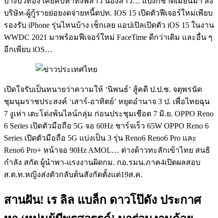
บางบัวทอง เคยคบหาทั้งพี่สาว น้องสาว… แบงก์ชาติเมียนมา สั่ง
บริษัท-ผู้กู้รายย่อยงดจ่ายหนี้ตปท. IOS 15 เปิดตัวฟีเจอร์ใหม่เพียบ
รองรับ iPhone รุ่นไหนบ้าง เช็กเลย แอปเปิลเปิดตัว iOS 15 ในงาน
WWDC 2021 มาพร้อมฟีเจอร์ใหม่ FaceTime ดีกว่าเดิม และอื่น ๆ
อีกเพียบ iOS…
เปิดใจรับเป็นทนายว่าความให้ ‘นิพนธ์’ สู้คดี ป.ป.ช. จตุพรนัด
ชุมนุมราชประสงค์ ‘เสาร์-อาทิตย์’ หยุดอำนาจ 3 ป. เพื่อไทยฉุน
7 งูเห่า เตะโด่งพ้นไลน์กลุ่ม ก่อนประชุมเชือด 7 มิ.ย. OPPO Reno
6 Series เปิดตัวมือถือ 5G จอ 60Hz ชาร์จเร็ว 65W OPPO Reno 6
Series เปิดตัวมือถือ 5G แบ่งเป็น 3 รุ่น Reno6 Reno6 Pro และ
Reno6 Pro+ หน้าจอ 90Hz AMOL… ต่างด้าวทะลักเข้าไทย สนธิ
กำลัง สกัด ผู้นำพา-แรงงานผิดกม. กอ.รมน.ภาค4เปิดผลสอบ
ส.ต.ท.หญิงส่งตัวกลับต้นสังกัดตั้งแต่19ส.ค.
สานฝัน! เร ลิล แบล็ก ดาวโป๊ดัง ประกาศ