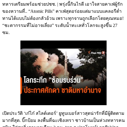
ทหารเตรียมพร้อมช่วยปชช. | พรุ่งนี้กินไรดี เอาใจสายคาเฟ่ผู้รัก
ของหวานที่.. “Atomic Pills” คาเฟ่สุดอร่อยแต่มาแบบแคลอรีต่ำ
ทานได้แบบไม่ต้องกลัวอ้วน เพราะทุกจานถูกเลือกโดยคุณหมอ!
“ชะตากรรมที่ไม่อาจเลี่ยง” ระดับน้ำทะเลทั่วโลกจะสูงขึ้น 27
ซม.
เปิดประวัติ ‘เก๋ไก๋ สไลด์เดอร์’ ยูทูบเบอร์สาวสุดน่ารักที่มีผู้ติดตาม
มากที่สุด. บิ๊กป้อม ลงพื้นที่ฉะเชิงเทรา ชาวบ้านเป็นห่วงทหารคน