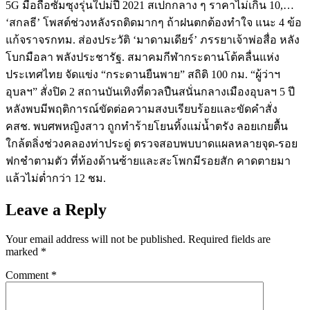
5G มือถือซัมซุงรุ่นใปม่ปี 2021 สเปกกลาง ๆ ราคาไม่เกิน 10,…
‘สกลธี’ โพสต์ช่วงหลังรถติดมากๆ ถ้าฝนตกต้องทำใจ แนะ 4 ข้อ
แก้จราจรกทม. ส่องประวัติ ‘มาดามเดียร์’ ภรรยาเจ้าพ่อสื่อ หลัง
โบกมือลา พลังประชารัฐ. สมาคมกีฬากระดานโต้คลื่นแห่ง
ประเทศไทย จัดแข่ง “กระดานยืนพาย” สถิติ 100 กม. “ผู้ว่าฯ
อุบลฯ” สั่งปิด 2 สถานบันเทิงที่ดวลปืนสนั่นกลางเมืองอุบลฯ 5 ปี
หลังพบมีพฤติการณ์ขัดต่อความสงบเรียบร้อยและขัดคำสั่ง
คสช. พบศพหญิงสาว ถูกทำร้ายโยนทิ้งแม่น้ำตรัง ลอยเกยตื้น
ใกล้ตลิ่งช่วงคลองท่าประดู่ ตรวจสอบพบบาดแผลหลายจุด-รอย
ฟกชำตามตัว ที่ท้องด้านซ้ายและสะโพกมีรอยสัก คาดตายมา
แล้วไม่ต่ำกว่า 12 ชม.
Leave a Reply
Your email address will not be published.
Required fields are
marked
*
Comment
*