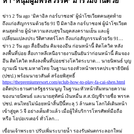
หา ‘หนุ่มผู้มีพรสวรรค์’ มาร่วมงานด้วย
ข่าว 2 วัน ago ‘มิคาอิล กอร์บาชอฟ’ ผู้นำโซเวียตคนสุดท้าย
ถึงแก่อสัญกรรมด้วยวัย 91 ปี มิคาอิล กอร์บาชอฟ ผู้นำโซเวียต
คนสุดท้าย ผู้นำความสงบสุขในยุคสงครามเย็น และผู้
เปลี่ยนแปลงประวัติศาสตร์โลก ถึงแก่อสัญกรรมด้วยวัย 91…
ข่าว 2 วัน ago สื่อยืนยัน คิมจองอึน ก่อนหน้านี้ ติดโควิด หลัง
ลงพื้นที่บ่อย สื่อเกาหลีเหนือรายงานยืนยันว่าก่อนหน้านี้ คิมจอง
อึน ติดโควิด หลังลงพื้นที่บ่อยช่วงโควิดระบาด… นายนิพนธ์ บุญ
ญามณี รมช.มหาดไทย ในฐานะรองหัวหน้าพรรคประชาธิปัตย์
(ปชป.) พร้อมนายวสันต์ สร้อยพิสุทธิ์
https://thepremiumresort.com/gclub-how-to-play-fa-cai-shen.html
อดีตประธานศาลรัฐธรรมนูญ ในฐานะหัวหน้าทีมทนายความ
ของนายนิพนธ์ และนายสุทัศน์ เงินหมื่น ส.ส.บัญชีรายชื่อ พรรค
ปชป. คนไทยไม่น้อยหน้าสิ้นปีนี้ทะลุ 5 ล้านคน โลกได้เดินหน้า
เข้าสู่ยุค 5 จี อย่างเต็มตัวแล้ว เมื่อผู้ให้บริการโทรศัพท์มือถือ
หรือ โอปอเรเตอร์ ทั่วโลก…
เขื่อนเจ้าพระยา ปรับเพิ่มระบายน้ำ รองรับฝนตกระลอกใหม่