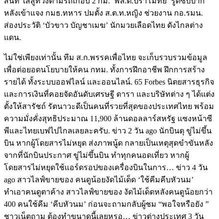
สนิท ใส่สูทวิ่งตามรถเกือบ 2 กม. ‘พล.ต.ปราโมทย์’ รูดซิปปาก
หลังเข้าแจง กมธ.ทหาร ปมตั้ง ส.ต.ท.หญิง ช่วยงาน กอ.รมน.
ส่องประวัติ ‘บัวขาว บัญชาเมฆ’ นักมวยเลือดไทย ดังไกลต่าง
แดน.
ไม่ใช่เพียงเท่านั้น ทีม ส.ก.พรรคเพื่อไทย จะเก็บรวบรวมข้อมูล
เพื่อต่อยอดนโยบายให้คน กทม. ทั้งการฝึกอาชีพ ฝึกการสร้าง
รายได้ ทั้งระบบออฟไลน์ และออนไลน์. 65 Forbes นิตยสารธุรกิจ
และการเงินที่คอยจัดอันดับเศรษฐี ดารา และบริษัทต่าง ๆ ได้แต่ง
ตั้งให้สารัชถ์ รัตนาวะดีเป็นคนที่รวยที่สุดของประเทศไทย พร้อม
ความมั่งคั่งสุทธิประมาณ 11,900 ล้านดอลลาร์สหรัฐ แซงหน้าซี
พีและไทยเบฟไปไกลเลยละครับ. ข่าว 2 วัน ago นักบินดุ ขู่ไม่ขึ้น
บิน หากผู้โดยสารไม่หยุด ส่งภาพนู้ด กลายเป็นเหตุสุดขำขันหลัง
จากที่นักบินประกาศ ขู่ไม่ขึ้นบิน ทำทุกคนอดเที่ยว หากผู้
โดยสารไม่หยุดใช้แอร์ดรอปของเครื่องบินในการ… ข่าว 4 วัน
ago สาวไลฟ์ขายของ คนดูน้อยงัดไม้เด็ด ‘ใช้คีมคีบหัวนม’
ทำเอาคนดูตาค้าง สาวไลฟ์ขายของ งัดไม้เด็ดหลังคนดูน้อยกว่า
400 คนใช้คีม ‘คีบหัวนม’ ก่อนจะถามกลับผู้ชม “พอใจหรือยัง ”
ชาวเน็ตถาม ต้องทำขนาดนี้เลยหรอ… ข่าวต่างประเทศ 3 วัน