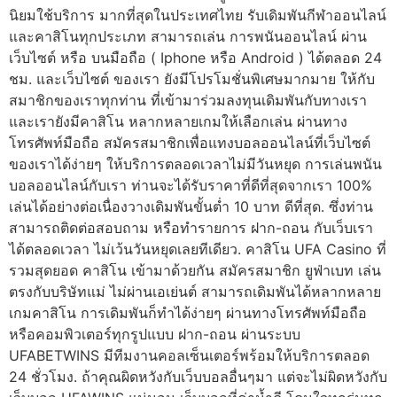
นิยมใช้บริการ มากที่สุดในประเทศไทย รับเดิมพันกีฬาออนไลน์
และคาสิโนทุกประเภท สามารถเล่น การพนันออนไลน์ ผ่าน
เว็บไซต์ หรือ บนมือถือ ( Iphone หรือ Android ) ได้ตลอด 24
ชม. และเว็บไซต์ ของเรา ยังมีโปรโมชั่นพิเศษมากมาย ให้กับ
สมาชิกของเราทุกท่าน ที่เข้ามาร่วมลงทุนเดิมพันกับทางเรา
และเรายังมีคาสิโน หลากหลายเกมให้เลือกเล่น ผ่านทาง
โทรศัพท์มือถือ สมัครสมาชิกเพื่อแทงบอลออนไลน์ที่เว็บไซต์
ของเราได้ง่ายๆ ให้บริการตลอดเวลาไม่มีวันหยุด การเล่นพนัน
บอลออนไลน์กับเรา ท่านจะได้รับราคาที่ดีที่สุดจากเรา 100%
เล่นได้อย่างต่อเนื่องวางเดิมพันขั้นต่ำ 10 บาท ดีที่สุด. ซึ่งท่าน
สามารถติดต่อสอบถาม หรือทำรายการ ฝาก-ถอน กับเว็บเรา
ได้ตลอดเวลา ไม่เว้นวันหยุดเลยทีเดียว. คาสิโน UFA Casino ที่
รวมสุดยอด คาสิโน เข้ามาด้วยกัน สมัครสมาชิก ยูฟ่าเบท เล่น
ตรงกับบริษัทแม่ ไม่ผ่านเอเย่นต์ สามารถเดิมพันได้หลากหลาย
เกมคาสิโน การเดิมพันก็ทำได้ง่ายๆ ผ่านทางโทรศัพท์มือถือ
หรือคอมพิวเตอร์ทุกรูปแบบ ฝาก-ถอน ผ่านระบบ
UFABETWINS มีทีมงานคอลเซ็นเตอร์พร้อมให้บริการตลอด
24 ชั่วโมง. ถ้าคุณผิดหวังกับเว็บบอลอื่นๆมา แต่จะไม่ผิดหวังกับ