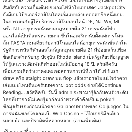
Aces และ Deuces Wild Poker นอกจากนี้หากคุณต้องการ
สัมผัสกับความตื่นเต้นของเกมไพ่ห้าใบแบบสดๆ JackpotCity
ยังมีเกมโป๊กเกอร์คาสิโนโฮลเอ็มแบบถ่ายทอดสดอีกหนึ่งเกม.
ในการเล่นกับผู้ให้บริการคาสิโนออนไลน์ DE, NJ, WV, MI
หรือ NJ อายุการพนันตามกฎหมายคือ 21 การพนันกีฬา
ออนไลน์เป็นที่แพร่หลายมากขึ้นในอเมริกานับตั้งแต่การโค่น
ล้ม PASPA เช่นเดียวกับคาสิโนออนไลน์อายุการพนันขั้นต่ำใน
รัฐที่การพนันกีฬาออนไลน์ถูกกฎหมายคือ 21 มีข้อยกเว้นเพียง
ข้อเดียวสำหรับกฎ ปัจจุบัน Rhode Island เป็นรัฐเดียวที่อนุญาต
ให้ผู้เล่นวางเดิมพันกีฬาออนไลน์เมื่ออายุ 18 ปี. สวัสดีครับ
เพื่อนๆผมคิดว่าเราคงเคยเจอสถานการณ์ที่เราได้ไพ่ flush
draw หรือ staight draw บน flop แล้วเราอาจไม่แน่ใจว่าควร
เล่นแบบไหนดีนะครับบทความ pot odds ช่วยได้Continue
Reading… สวัสดีครับ วันนี้ admin จะพามารู้จักกับคนดังระดับ
โลกที่เราอาจไม่เคยรู้มาก่อนว่าพวกเค้าคือเซียน poker!!
ข้อมูลรับรองก่อนหน้าของ Galianoบทบาทของ Coljuegos ใน
การพนันของโคลอมเบี.. Wild Casino – โป๊กเกอร์มือเดียว
หลายมือ และปิรามิดที่หลากหลาย (อ่านเพิ่มเติม).