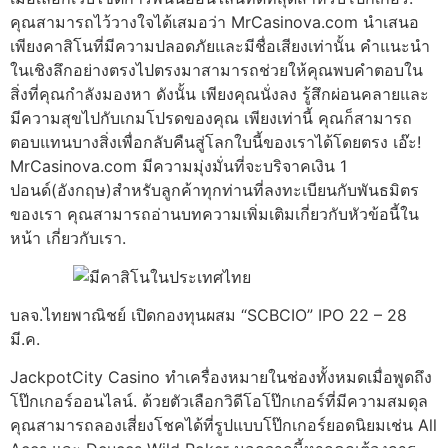
คุณสามารถไว้วางใจได้เสมอว่า MrCasinova.com นำเสนอ
เพียงคาสิโนที่มีความปลอดภัยและมีชื่อเสียงเท่านั้น คำแนะนำ
ในเชิงลึกอย่างตรงไปตรงมาสามารถช่วยให้คุณพบคำตอบใน
สิ่งที่คุณกำลังมองหา ดังนั้น เพียงคุณนั่งลง รู้สึกผ่อนคลายและ
มีความสุขไปกับเกมโปรดของคุณ เพียงเท่านี้ คุณก็สามารถ
ตอบแทนบางสิ่งเพื่อกลับคืนสู่โลกใบนี้ของเราได้โดยตรง เอ๊ะ!
MrCasinova.com มีความมุ่งมั่นที่จะบริจาคเงิน 1
ปอนด์(อังกฤษ)สำหรับลูกค้าทุกท่านที่ลงทะเบียนกับพันธมิตร
ของเรา คุณสามารถอ่านบทความเพิ่มเติมเกี่ยวกับหัวข้อนี้ใน
หน้า เกี่ยวกับเรา.
บลจ.ไทยพาณิชย์ เปิดกองทุนผสม “SCBCIO” IPO 22 – 28
มี.ค.
JackpotCity Casino ทำเครื่องหมายในช่องทั้งหมดเมื่อพูดถึง
โป๊กเกอร์ออนไลน์. ด้วยตัวเลือกวิดีโอโป๊กเกอร์ที่มีความสมดุล
คุณสามารถลองเสี่ยงโชคได้ที่รูปแบบโป๊กเกอร์ยอดนิยมเช่น All