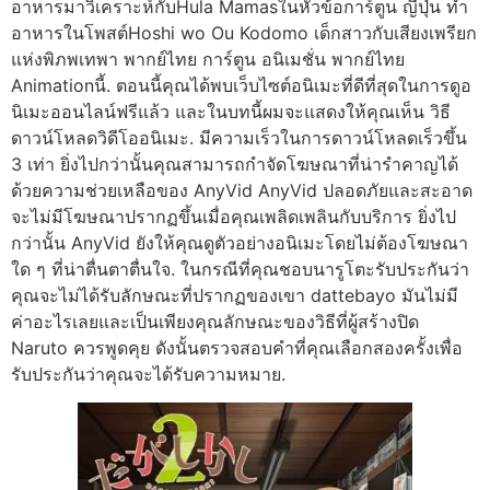
อาหารมาวิเคราะห์กับHula Mamasในหัวข้อการ์ตูน ญี่ปุ่น ทำ
อาหารในโพสต์Hoshi wo Ou Kodomo เด็กสาวกับเสียงเพรียก
แห่งพิภพเทพา พากย์ไทย การ์ตูน อนิเมชั่น พากย์ไทย
Animationนี้. ตอนนี้คุณได้พบเว็บไซต์อนิเมะที่ดีที่สุดในการดูอ
นิเมะออนไลน์ฟรีแล้ว และในบทนี้ผมจะแสดงให้คุณเห็น วิธี
ดาวน์โหลดวิดีโออนิเมะ. มีความเร็วในการดาวน์โหลดเร็วขึ้น
3 เท่า ยิ่งไปกว่านั้นคุณสามารถกำจัดโฆษณาที่น่ารำคาญได้
ด้วยความช่วยเหลือของ AnyVid AnyVid ปลอดภัยและสะอาด
จะไม่มีโฆษณาปรากฏขึ้นเมื่อคุณเพลิดเพลินกับบริการ ยิ่งไป
กว่านั้น AnyVid ยังให้คุณดูตัวอย่างอนิเมะโดยไม่ต้องโฆษณา
ใด ๆ ที่น่าตื่นตาตื่นใจ. ในกรณีที่คุณชอบนารูโตะรับประกันว่า
คุณจะไม่ได้รับลักษณะที่ปรากฏของเขา dattebayo มันไม่มี
ค่าอะไรเลยและเป็นเพียงคุณลักษณะของวิธีที่ผู้สร้างปิด
Naruto ควรพูดคุย ดังนั้นตรวจสอบคำที่คุณเลือกสองครั้งเพื่อ
รับประกันว่าคุณจะได้รับความหมาย.