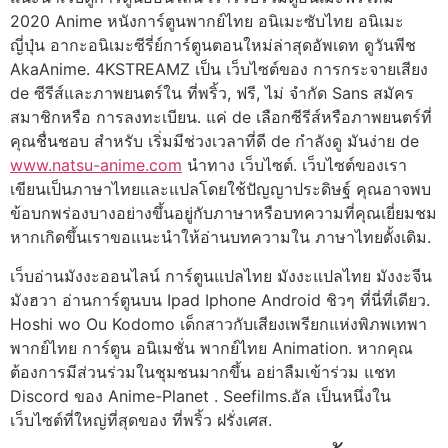
2020 Anime หนังการ์ตูนพากย์ไทย อนิเมะซับไทย อนิเมะ
ญี่ปุ่น อากะอนิเมะซีรี่ย์การ์ตูนตอนใหม่ล่าสุดอัพเดท ดูวันพีช
AkaAnime. 4KSTREAMZ เป็น เว็บไซต์ของ การกระจายเสียง
de ซีรีส์และภาพยนตร์ใน ที่พริ้ว, ฟรี, ไม่ จำกัด Sans สมัคร
สมาชิกหรือ การลงทะเบียน. แค่ de เลือกซีรีส์หรือภาพยนตร์ที่
คุณชื่นชอบ สำหรับ เริ่มมีช่วงเวลาที่ดี de กำลังดู มันง่าย de
www.natsu-anime.com
นำทาง เว็บไซต์. เว็บไซต์ของเรา
เขียนเป็นภาษาไทยและแปลโดยใช้ปัญญาประดิษฐ์ คุณอาจพบ
ข้อบกพร่องบางอย่างขึ้นอยู่กับภาษาหรือบทความที่คุณเยี่ยมชม
หากเกิดขึ้นเราขอแนะนำให้อ่านบทความใน ภาษาไทยดั้งเดิม.
เว็บอ่านมังงะออนไลน์ การ์ตูนแปลไทย มังงะแปลไทย มังงะจีน
มังฮวา อ่านการ์ตูนบน Ipad Iphone Android ชิวๆ ที่นี่ที่เดียว.
Hoshi wo Ou Kodomo เด็กสาวกับเสียงเพรียกแห่งพิภพเทพา
พากย์ไทย การ์ตูน อนิเมชั่น พากย์ไทย Animation. หากคุณ
ต้องการมีส่วนร่วมในชุมชนมากขึ้น อย่าลืมเข้าร่วม แชท
Discord ของ Anime-Planet . Seefilms.อัล เป็นหนึ่งใน
เว็บไซต์ที่ใหญ่ที่สุดของ ที่พริ้ว ฝรั่งเศส.