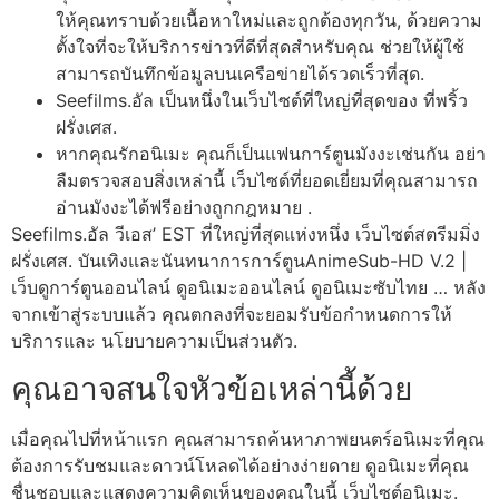
ให้คุณทราบด้วยเนื้อหาใหม่และถูกต้องทุกวัน, ด้วยความ
ตั้งใจที่จะให้บริการข่าวที่ดีที่สุดสำหรับคุณ ช่วยให้ผู้ใช้
สามารถบันทึกข้อมูลบนเครือข่ายได้รวดเร็วที่สุด.
Seefilms.อัล เป็นหนึ่งในเว็บไซต์ที่ใหญ่ที่สุดของ ที่พริ้ว
ฝรั่งเศส.
หากคุณรักอนิเมะ คุณก็เป็นแฟนการ์ตูนมังงะเช่นกัน อย่า
ลืมตรวจสอบสิ่งเหล่านี้ เว็บไซต์ที่ยอดเยี่ยมที่คุณสามารถ
อ่านมังงะได้ฟรีอย่างถูกกฎหมาย .
Seefilms.อัล วีเอส’ EST ที่ใหญ่ที่สุดแห่งหนึ่ง เว็บไซต์สตรีมมิ่ง
ฝรั่งเศส. บันเทิงและนันทนาการการ์ตูนAnimeSub-HD V.2 |
เว็บดูการ์ตูนออนไลน์ ดูอนิเมะออนไลน์ ดูอนิเมะซับไทย … หลัง
จากเข้าสู่ระบบแล้ว คุณตกลงที่จะยอมรับข้อกำหนดการให้
บริการและ นโยบายความเป็นส่วนตัว.
คุณอาจสนใจหัวข้อเหล่านี้ด้วย
เมื่อคุณไปที่หน้าแรก คุณสามารถค้นหาภาพยนตร์อนิเมะที่คุณ
ต้องการรับชมและดาวน์โหลดได้อย่างง่ายดาย ดูอนิเมะที่คุณ
ชื่นชอบและแสดงความคิดเห็นของคุณในนี้ เว็บไซต์อนิเมะ.