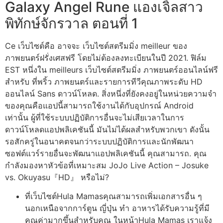
Galaxy Angel Rune แองเจิ้ลสาว
พิทักษ์จักรวาล ตอนที่ 1
Ce เว็บไซต์คือ อาจจะ เว็บไซต์สตรีมมิ่ง meilleur ของ
ภาพยนตร์ฝรั่งเศสฟรี โดยไม่ต้องลงทะเบียนในปี 2021. ฟิล์ม
EST หนึ่งใน meilleurs เว็บไซต์สตรีมมิ่ง ภาพยนตร์ออนไลน์ฟรี
สำหรับ ที่พริ้ว ภาพยนตร์และรายการทีวีคุณภาพระดับ HD
ออนไลน์ Sans ดาวน์โหลด. สิ่งหนึ่งที่ยังคงอยู่ในหน่วยความจำ
ของคุณคือแอปนี้สามารถใช้งานได้กับอุปกรณ์ Android
เท่านั้น ผู้ที่ใช้ระบบปฏิบัติการอื่นจะไม่เสียเวลาในการ
ดาวน์โหลดแอปพลิเคชันนี้ มันไม่ได้ผลสำหรับพวกเขา ดังนั้น
รอสักครู่ในอนาคตจนกว่าระบบปฏิบัติการและนักพัฒนา
ซอฟต์แวร์รายอื่นจะพัฒนาแอปพลิเคชันนี้ คุณสามารถ. คุณ
กำลังมองหาหัวข้อที่เหมาะสม JoJo Live Action – Josuke
vs. Okuyasu『HD』 หรือไม่?
ที่เว็บไซต์Hula Mamasคุณสามารถเพิ่มเอกสารอื่น ๆ
นอกเหนือจากการ์ตูน ญี่ปุ่น ทำ อาหารได้รับความรู้ที่มี
คุณค่ามากขึ้นสำหรับคุณ ในหน้าHula Mamas เราแจ้ง