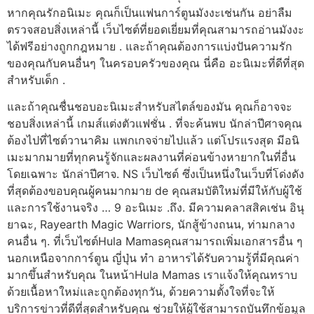
หากคุณรักอนิเมะ คุณก็เป็นแฟนการ์ตูนมังงะเช่นกัน อย่าลืม
ตรวจสอบสิ่งเหล่านี้ เว็บไซต์ที่ยอดเยี่ยมที่คุณสามารถอ่านมังงะ
ได้ฟรีอย่างถูกกฎหมาย . และถ้าคุณต้องการแบ่งปันความรัก
ของคุณกับคนอื่นๆ ในครอบครัวของคุณ นี่คือ อะนิเมะที่ดีที่สุด
สำหรับเด็ก .
และถ้าคุณชื่นชอบอะนิเมะสำหรับสไตล์ของมัน คุณก็อาจจะ
ชอบสิ่งเหล่านี้ เกมส์แต่งตัวแฟชั่น . ที่จะค้นพบ นักล่าปีศาจคุณ
ต้องไปที่ไซต์วานาคิม แพกเกจจ่ายไปแล้ว แต่โปรแรงสุด มีอนิ
เมะมากมายที่ทุกคนรู้จักและผลงานที่ค่อนข้างหายากในที่อื่น
โดยเฉพาะ นักล่าปีศาจ. NS เว็บไซต์ ซึ่งเป็นหนึ่งในเว็บที่โด่งดัง
ที่สุดต้องขอบคุณผู้คนมากมาย de คุณสมบัติใหม่ที่มีให้กับผู้ใช้
และการใช้งานจริง … 9 อะนิเมะ .ถึง. มีความคลาสสิคเช่น อินุ
ยาฉะ, Rayearth Magic Warriors, นักสู้ข้างถนน, ท่ามกลาง
คนอื่น ๆ. ที่เว็บไซต์Hula Mamasคุณสามารถเพิ่มเอกสารอื่น ๆ
นอกเหนือจากการ์ตูน ญี่ปุ่น ทำ อาหารได้รับความรู้ที่มีคุณค่า
มากขึ้นสำหรับคุณ ในหน้าHula Mamas เราแจ้งให้คุณทราบ
ด้วยเนื้อหาใหม่และถูกต้องทุกวัน, ด้วยความตั้งใจที่จะให้
บริการข่าวที่ดีที่สุดสำหรับคุณ ช่วยให้ผู้ใช้สามารถบันทึกข้อมูล