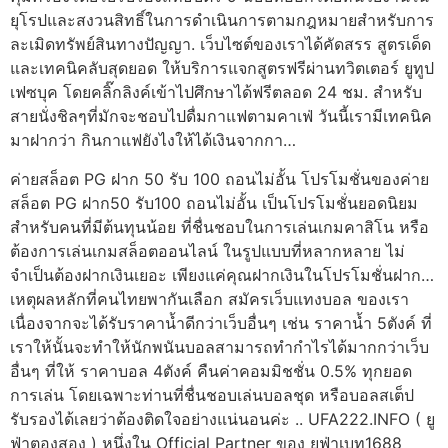
ยุโรปและสงวนสิทธิ์ในการดำเนินการตามกฎหมายสำหรับการ
ละเมิดทรัพย์สินทางปัญญา. เว็บไซต์ของเราได้คัดสรร สูตรเด็ด
และเทคนิคลับสุดยอด ให้บริการแจกสูตรฟรีผ่านทวิตเตอร์ ยูทูป
เฟซบุค โดยคลิ๊กลิงค์เข้าไปศึกษาได้ฟรีตลอด 24 ชม. สำหรับ
สายนั่งชิลๆที่มักจะชอบไปดื่มกาแฟตามคาเฟ่ วันนี้เรามีเทคนิค
มาฝากว่า กินกาแฟยังไงให้ได้เงินจากกา…
ค่ายสล็อต PG ฝาก 50 รับ 100 ถอนไม่อั้น โปรโมชั่นของค่าย
สล็อต PG ฝาก50 รับ100 ถอนไม่อั้น เป็นโปรโมชั่นยอดนิยม
สำหรับคนที่มีต้นทุนน้อย ที่ชื่นชอบในการเล่นเกมคาสิโน หรือ
ต้องการเล่นเกมสล็อตออนไลน์ ในรูปแบบที่หลากหลาย ไม่
จำเป็นต้องฝากเงินเยอะ เพียงแค่คุณฝากเงินในโปรโมชั่นฝาก…
เหตุผลหลักที่คนไทยพากันเลือก สมัครเว็บแทงบอล ของเรา
เนื่องจากจะได้รับราคาน้ำดีกว่าเว็บอื่นๆ เช่น ราคาน้ำ 5ตังค์ ที่
เราให้นั้นจะทำให้นักพนันบอลสามารถทำกำไรได้มากกว่าเว็บ
อื่นๆ ที่ให้ ราคาบอล 4ตังค์ คืนค่าคอมมิชชั่น 0.5% ทุกยอด
การเล่น โดยเฉพาะท่านที่ชื่นชอบเล่นบอลชุด หรือบอลสเต็ป
รับรองได้เลยว่าต้องติดใจอย่างแน่นอนค่ะ .. UFA222.INFO ( ยู
ฟ่าตองสอง ) หนึ่งใน Official Partner ของ ยูฟ่าเบท1688