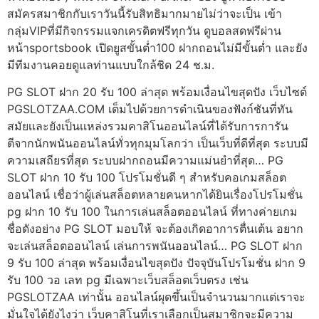
สมัครสมาชิกกับเราวันนี้รับสิทธิมากมายไม่ว่าจะเป็น เข้า
กลุ่มVIPที่มีกิจกรรมแจกเครดิตฟรีทุกวัน ดูบอลสดฟรีผ่าน
หน้าsportsbook เปิดยูสขั้นต่ำ100 ฝากถอนไม่มีขั้นต่ำ และยัง
มีทีมงานคอยดูแลท่านแบบใกล้ชิด 24 ช.ม.
PG SLOT ฝาก 20 รับ 100 ล่าสุด พร้อมเงื่อนไขสุดปัง เว็บไซต์
PGSLOTZAA.COM เต็มไปด้วยการดําเนินของฟังก์ชันที่ทัน
สมัยเเละยังเป็นเเหล่งรวมคาสิโนออนไลน์ที่ได้รับการการัน
ตีจากนักพนันออนไลน์ทั่วทุกมุมโลกว่า เป็นเว็บที่ดีที่สุด ระบบมี
ความเสถียรที่สุด ระบบฝากถอนมีความเเม่นยำที่สุด… PG
SLOT ฝาก 10 รับ 100 โปรโมชั่นดี ๆ สำหรับคอเกมสล็อต
ออนไลน์ เชื่อว่าผู้เล่นสล็อตหลายคนหากได้ยินเรื่องโปรโมชั่น
pg ฝาก 10 รับ 100 ในการเล่นสล็อตออนไลน์ ที่ทางค่ายเกม
ชื่อดังอย่าง PG SLOT มอบให้ จะต้องเกิดอาการตื่นเต้น อยาก
จะเล่นสล็อตออนไลน์ เล่นการพนันออนไลน์… PG SLOT ฝาก
9 รับ 100 ล่าสุด พร้อมเงื่อนไขสุดปัง ปัจจุบันโปรโมชั่น ฝาก 9
รับ 100 วอ เลท pg มีเฉพาะเว็บสล็อตเว็บตรง เช่น
PGSLOTZAA เท่านั้น ออนไลน์ผุดขึ้นเป็นจำนวนมากเเต่เราจะ
มั่นใจได้ยังไงว่า เว็บคาสิโนที่เราเลือกเป็นสมาชิกจะมีความ