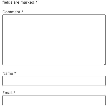
fields are marked
*
Comment
*
Name
*
Email
*