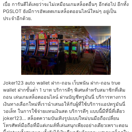
เบื่อ การันตีได้เลยว่าจะไม่เหมือนเกมสล็อตอื่นๆ อีกต่อไป อีกทั้ง
PGSLOT ยังมีการอัพเดตเกมสล็อตออนไลน์ใหม่ๆ อยู่เป็น
ประจำอีกด้วย.
Joker123 auto wallet ฝาก-ถอน เว็บพนัน ฝาก-ถอน true
wallet ฝากขั้นต่ํา 1 บาท บริการดีๆ พิเศษสำหรับสมาชิกที่เติม
ถอน เล่นเกมสล็อตออนไลน์ ผ่านบัญชีทรูมันนี่ บริการทางการ
เงินทางเลือกใหม่ที่เรานำเสนอให้กับผู้ที่ใช้บริการแอปทรูมันนี่
วอเล็ท ในการใช้จ่ายแทนเงินสด บริการดีๆ แบบนี้มีที่นี่ที่เดียว
joker123… สล็อตความบันเทิงรูปแบบใหม่บนมือถือเปลี่ยน
โทรศัพท์มือถือที่มีแต่เกมส์ที่เล่นสนุกเพียงอย่างเดียวเพราะตอน