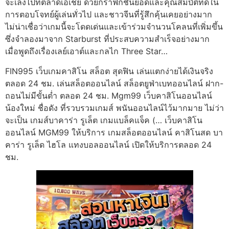
จะเล็งไปที่ตลาดเอเชีย ด้วยกราฟิกชั้นยอดและคุณสมบัติที่ดีใน
การตอบโจทย์ผู้เล่นทั่วไป และชาวจีนที่รู้สึกคุ้นเคยอย่างมาก
ไม่น่าเชื่อว่าเกมนี้จะโดดเด่นและเข้าร่วมจำนวนโคลนที่เพิ่มขึ้น
ซึ่งจำลองมาจาก Starburst ที่ประสบความสำเร็จอย่างมาก
เมื่อพูดถึงเรื่องเลย์เอาต์และกลไก Three Star…
FIN995 เว็บเกมคาสิโน สล็อต สุดฟิน เล่นแตกง่ายได้เงินจริง
ตลอด 24 ชม. เล่นสล็อตออนไลน์ สล็อตยูฟ่าเบทออนไลน์ ฝาก-
ถอนไม่มีขั้นต่ำ ตลอด 24 ชม. Mgm99 เว็บคาสิโนออนไลน์
น้องใหม่ ชื่อดัง ที่รวบรวมเกมส์ พนันออนไลน์ไว้มากมาย ไม่ว่า
จะเป็น เกมส์บาคาร่า รูเล็ต เกมแบล็คแจ็ค (… เว็บคาสิโน
ออนไลน์ MGM99 ให้บริการ เกมสล็อตออนไลน์ คาสิโนสด บา
คาร่า รูเล็ด ไฮโล แทงบอลออนไลน์ เปิดให้บริการตลอด 24
ชม.