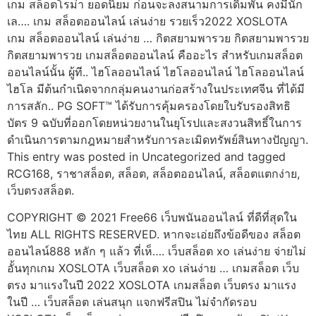
เกม สล็อตโรม่า ยอดนิยม ก่อนจะลงสนามการเดิมพัน คงมีนัก
เล…. เกม สล็อตออนไลน์ เล่นง่าย รวยเร็ว2022 XOSLOTA
เกม สล็อตออนไลน์ เล่นง่าย …
กิตสยามพารวย กิตสยามพารวย
กิตสยามพารวย เกมสล็อตออนไลน์ คืออะไร สำหรับเกมสล็อต
ออนไลน์นั้น ผู้ที.. ไฮโลออนไลน์ ไฮโลออนไลน์ ไฮโลออนไลน์
ไฮโล มีต้นกำเนิดจากกลุ่มคนงานก่อสร้างในประเทศจีน ที่ได้มี
การสลัก.. PG SOFT™ ได้รับการคุ้มครองโดยใบรับรองสิทธิ
บัตร 9 ฉบับที่ออกโดยหน่วยงานในยุโรปและสงวนสิทธิ์ในการ
ดำเนินการตามกฎหมายสำหรับการละเมิดทรัพย์สินทางปัญญา.
This entry was posted in Uncategorized and tagged
RCG168, ราชาสล็อต, สล็อต, สล็อตออนไลน์, สล็อตแตกง่าย,
เว็บตรงสล็อต.
COPYRIGHT © 2021 Free66 เว็บพนันออนไลน์ ที่ดีที่สุดใน
ไทย ALL RIGHTS RESERVED. หากจะเอ่ยถึงข้อดีของ สล็อต
ออนไลน์888 หลัก ๆ แล้ว ที่เห็…. เว็บสล็อต xo เล่นง่าย จ่ายไม่
อั้นทุกเกม XOSLOTA เว็บสล็อต xo เล่นง่าย … เกมสล็อต เว็บ
ตรง มาแรงในปี 2022 XOSLOTA เกมสล็อต เว็บตรง มาแรง
ในปี … เว็บสล็อต เล่นสนุก แจกฟรีสปิน ไม่จำกัดรอบ