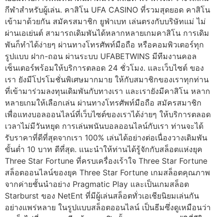
กีฬาสำหรับผู้เล่น. คาสิโน UFA CASINO ที่รวมสุดยอด คาสิโน
เข้ามาด้วยกัน สมัครสมาชิก ยูฟ่าเบท เล่นตรงกับบริษัทแม่ ไม่
ผ่านเอเย่นต์ สามารถเดิมพันได้หลากหลายเกมคาสิโน การเดิม
พันก็ทำได้ง่ายๆ ผ่านทางโทรศัพท์มือถือ หรือคอมพิวเตอร์ทุก
รูปแบบ ฝาก-ถอน ผ่านระบบ UFABETWINS มีทีมงานคอล
เซ็นเตอร์พร้อมให้บริการตลอด 24 ชั่วโมง. และเว็บไซต์ ของ
เรา ยังมีโปรโมชั่นพิเศษมากมาย ให้กับสมาชิกของเราทุกท่าน
ที่เข้ามาร่วมลงทุนเดิมพันกับทางเรา และเรายังมีคาสิโน หลาก
หลายเกมให้เลือกเล่น ผ่านทางโทรศัพท์มือถือ สมัครสมาชิก
เพื่อแทงบอลออนไลน์ที่เว็บไซต์ของเราได้ง่ายๆ ให้บริการตลอด
เวลาไม่มีวันหยุด การเล่นพนันบอลออนไลน์กับเรา ท่านจะได้
รับราคาที่ดีที่สุดจากเรา 100% เล่นได้อย่างต่อเนื่องวางเดิมพัน
ขั้นต่ำ 10 บาท ดีที่สุด. แนะนำให้ท่านได้รู้จักกับสล็อตแห่งยุค
Three Star Fortune ที่ครบเครื่องเร้าใจ Three Star Fortune
สล็อตออนไลน์ของยุค Three Star Fortune เกมสล็อตคุณภาพ
จากค่ายชั้นนำอย่าง Pragmatic Play และเป็นเกมสล็อต
Starburst ของ NetEnt ที่มีผู้เล่นสล็อตทั่วเอเชียนิยมเล่นกัน
อย่างแพร่หลาย ในรูปแบบสล็อตออนไลน์ เป็นธีมซึ่งดูเหมือนว่า