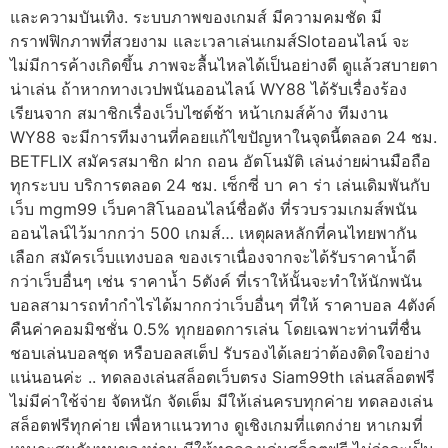
และความบันเทิง. ระบบภาพของเกมส์ มีความคมชัด มี
กราฟฟิกภาพที่สวยงาม และเวลาเล่นเกมส์Slotออนไลน์ จะ
ไม่มีการค้างเกิดขึ้น ภาพจะลื้นไหลได้เป็นอย่างดี ดูแล้วสบายตา
น่าเล่น ถ้าหากทางเวปพนันออนไลน์ WY88 ได้รับเรื่องร้อง
เรียนจาก สมาชิกเรื่องเว็บไซต์ช้า หน้าเกมส์ค้าง ทีมงาน
WY88 จะมีการทีมงานที่คอยแก้ไขปัญหาในจุดนี้ตลอด 24 ชม.
BETFLIX สมัครสมาชิก ฝาก ถอน อัตโนมัติ เล่นง่ายผ่านมือถือ
ทุกระบบ บริการตลอด 24 ชม. เซ็กซี่ บา คา ร่า เล่นเดิมพันกับ
เว็บ mgm99 เว็บคาสิโนออนไลน์ชื่อดัง ที่รวบรวมเกมส์พนัน
ออนไลน์ไว้มากกว่า 500 เกมส์… เหตุผลหลักที่คนไทยพากัน
เลือก สมัครเว็บแทงบอล ของเราเนื่องจากจะได้รับราคาน้ำดี
กว่าเว็บอื่นๆ เช่น ราคาน้ำ 5ตังค์ ที่เราให้นั้นจะทำให้นักพนัน
บอลสามารถทำกำไรได้มากกว่าเว็บอื่นๆ ที่ให้ ราคาบอล 4ตังค์
คืนค่าคอมมิชชั่น 0.5% ทุกยอดการเล่น โดยเฉพาะท่านที่ชื่น
ชอบเล่นบอลชุด หรือบอลสเต็ป รับรองได้เลยว่าต้องติดใจอย่าง
แน่นอนค่ะ .. ทดลองเล่นสล็อตเว็บตรง Siam99th เล่นสล็อตฟรี
ไม่มีค่าใช้จ่าย จัดหนัก จัดเต็ม มีให้เล่นครบทุกค่าย ทดลองเล่น
สล็อตฟรีทุกค่าย เพื่อหาแนวทาง ดูเชิงเกมที่แตกง่าย หาเกมที่