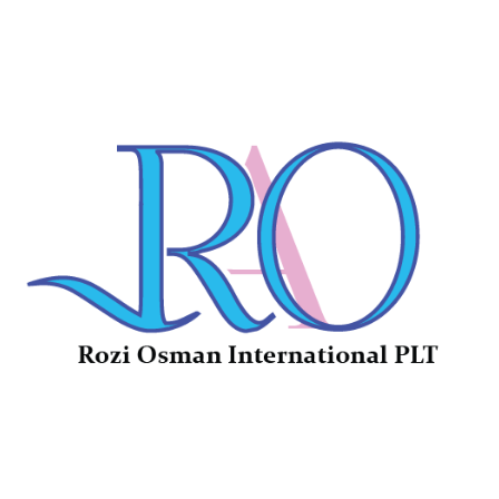
Skip
to
content