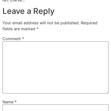
Leave a Reply
Your email address will not be published.
Required
fields are marked
*
Comment
*
Name
*