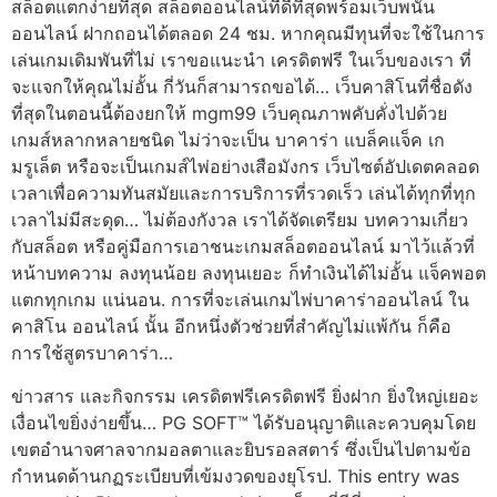
สล็อตแตกง่ายที่สุด สล็อตออนไลน์ที่ดีที่สุดพร้อมเว็บพนัน
ออนไลน์ ฝากถอนได้ตลอด 24 ชม. หากคุณมีทุนที่จะใช้ในการ
เล่นเกมเดิมพันที่ไม่ เราขอแนะนำ เครดิตฟรี ในเว็บของเรา ที่
จะแจกให้คุณไม่อั้น กี่วันก็สามารถขอได้… เว็บคาสิโนที่ชื่อดัง
ที่สุดในตอนนี้ต้องยกให้ mgm99 เว็บคุณภาพคับคั่งไปด้วย
เกมส์หลากหลายชนิด ไม่ว่าจะเป็น บาคาร่า แบล็คแจ็ค เก
มรูเล็ต หรือจะเป็นเกมส์ไพ่อย่างเสือมังกร เว็บไซต์อัปเดตคลอด
เวลาเพื่อความทันสมัยและการบริการที่รวดเร็ว เล่นได้ทุกที่ทุก
เวลาไม่มีสะดุด… ไม่ต้องกังวล เราได้จัดเตรียม บทความเกี่ยว
กับสล็อต หรือคู่มือการเอาชนะเกมสล็อตออนไลน์ มาไว้แล้วที่
หน้าบทความ ลงทุนน้อย ลงทุนเยอะ ก็ทำเงินได้ไม่อั้น แจ็คพอต
แตกทุกเกม แน่นอน. การที่จะเล่นเกมไพ่บาคาร่าออนไลน์ ใน
คาสิโน ออนไลน์ นั้น อีกหนึ่งตัวช่วยที่สำคัญไม่แพ้กัน ก็คือ
การใช้สูตรบาคาร่า…
ข่าวสาร และกิจกรรม เครดิตฟรีเครดิตฟรี ยิ่งฝาก ยิ่งใหญ่เยอะ
เงื่อนไขยิ่งง่ายขึ้น… PG SOFT™ ได้รับอนุญาติและควบคุมโดย
เขตอำนาจศาลจากมอลตาและยิบรอลสตาร์ ซึ่งเป็นไปตามข้อ
กำหนดด้านกฏระเบียบที่เข้มงวดของยุโรป. This entry was