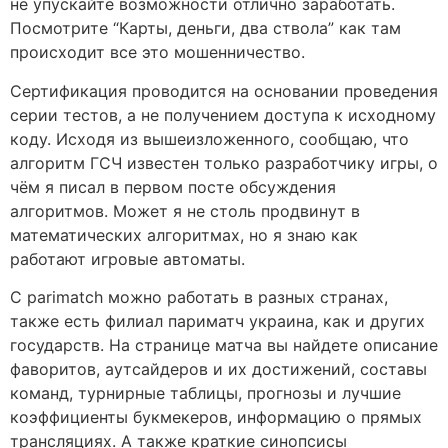
не упускайте возможности отлично заработать.
Посмотрите “Карты, деньги, два ствола” как там
происходит все это мошенничество.
Сертификация проводится на основании проведения
серии тестов, а не получением доступа к исходному
коду. Исходя из вышеизложенного, сообщаю, что
алгоритм ГСЧ известен только разработчику игры, о
чём я писал в первом посте обсуждения
алгоритмов. Может я не столь продвинут в
математических алгоритмах, но я знаю как
работают игровые автоматы.
С parimatch можно работать в разных странах,
также есть филиал париматч украина, как и других
государств. На странице матча вы найдете описание
фаворитов, аутсайдеров и их достижений, составы
команд, турнирные таблицы, прогнозы и лучшие
коэффициенты букмекеров, информацию о прямых
трансляциях. А также краткие синопсисы