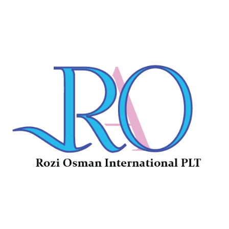
Skip
to
content