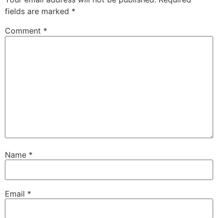
fields are marked
*
Comment
*
Name
*
Email
*