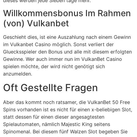
dieses werden jede Sieben tage mehr.
Willkommensbonus Im Rahmen
(von) Vulkanbet
Geschieht dies, ist eine Auszahlung nach einem Gewinn
im Vulkanbet Casino möglich. Sonst verliert der
Gluecksspieler den Bonus und alle mit diesem erfolgten
Gewinne. Wer auch immer nun im VulkanBet Casino
spielen möchte, der wird nicht genötigt sich
anzumelden.
Oft Gestellte Fragen
Aber das kommt noch ratsamer, die VulkanBet 50 Free
Spins vorhanden ist es nicht für einen x-beliebigen Slot,
statt dessen für einen dieser angesagtesten
Spielautomaten, nämlich Majestic King seitens
Spinomenal. Bei diesem fünf Walzen Slot begeben Sie